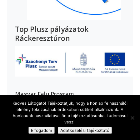
Top Plusz pályázatok
Ráckeresztúron
Magyar Falu Program
Kedves Látogató! Tájékoztatjuk, hogy a honlap felhasználói
élmény fokozásának érdekében sütiket alkalmazunk. A
honlapunk használatával ön a tájékoztatásunkat tudomásul
veszi.
Elfogadom
Adatkezelési tájékoztató