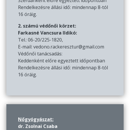
Szerdánként előre egyeztett időpontban
Rendelkezésre állási idő: mindennap 8-tól
16 óráig.
2. számú védőnői körzet:
Farkasné Vancsura Ildikó:
Tel.: 06-20/225-1820,
E-mail: vedono.rackeresztur@gmail.com
Védőnői tanácsadás:
Keddenként előre egyeztett időpontban
Rendelkezésre állási idő: mindennap 8-tól
16 óráig.
Nőgyógyászat:
dr. Zsolnai Csaba