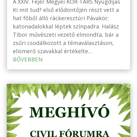
A XXIV. Fejér Megyei KOR-TÁRS Nyugdíjas
Ki mit tud? első elődöntőjén részt vett a
hat főből álló ráckeresztúri Pávakör;
katonadalokkal léptek színpadra. Halász
Tibor művészeti vezető elmondta, bár a
zsűri csodálkozott a témaválasztáson,
elismerő szavakkal értékelte...
BŐVEBBEN