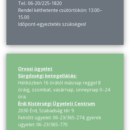
Tel.: 06-20/225-1820
Rendel kéthetente csütörtökön: 13.00–
15.00
Időpont-egyeztetés szükséges!
Orvosi ügyelet
Sürgősségi betegellátás:
Hétközben 16 órától másnap reggel 8
óráig, szombat, vasárnap, ünnepnap 0–24
óra:
Érdi Kistérségi Ügyeleti Centrum
2030 Érd, Szabadság tér 9.
Felnőtt ügyelet: 06-23/365-274; gyerek
ügyelet: 06-23/365-770