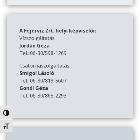
A Fejérvíz Zrt. helyi képviselői:
Vízszolgáltatás:
Jordán Géza
Tel.: 06-30/598-1269
Csatornaszolgáltatás:
Smigol László
Tel.: 06-30/819-5607
Gondi Géza
Tel.: 06-30/868-2293
Nagy kontraszt váltása
Betűméret váltása