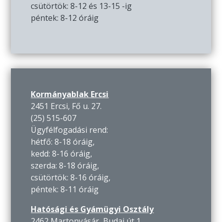
csütörtök: 8-12 és 13-15 -ig
péntek: 8-12 óráig
Kormányablak Ercsi
2451 Ercsi, Fő u. 27.
(25) 515-607
Ügyfélfogadási rend:
hétfő: 8-18 óráig,
kedd: 8-16 óráig,
szerda: 8-18 óráig,
csütörtök: 8-16 óráig,
péntek: 8-11 óráig
Hatósági és Gyámügyi Osztály
2462 Martonvásár, Budai út 1.