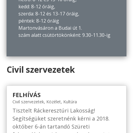
kedd: 8-12 óráig,
szerda: 8-12 és 13-17 óráig,
péntek: 8-12 óráig
Martonvásáron a Budai út 1.
szám alatt csütörtökönként: 9.30-11.30-ig
Civil szervezetek
FELHÍVÁS
Civil szervezetek
,
Közélet
,
Kultúra
Tisztelt Ráckeresztúri Lakosság!
Segítségüket szeretnénk kérni a 2018.
október 6-án tartandó Szüreti