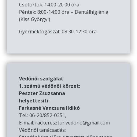
Csütörtök: 14:00-20:00 óra
Péntek: 8:00-14:00 óra – Dentálhigiénia
(Kiss Györgyi)
Gyermekfogászat:
08:30-12:30 óra
Védőnői szolgálat
1. számú védőnői körzet:
Peszter Zsuzsanna
helyettesíti:
Farkasné Vancsura Ildikó
Tel.: 06-20/852-0351,
E-mail: rackeresztur.vedono@gmail.com
Védőnői tanácsadás: