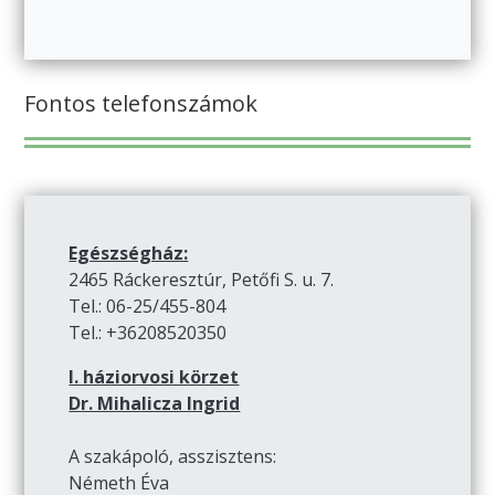
Fontos telefonszámok
Egészségház:
2465 Ráckeresztúr, Petőfi S. u. 7.
Tel.: 06-25/455-804
Tel.: +36208520350
I. háziorvosi körzet
Dr. Mihalicza Ingrid
A szakápoló, asszisztens:
Németh Éva