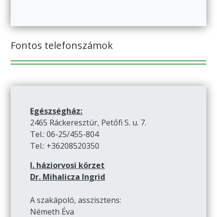
Fontos telefonszámok
Egészségház:
2465 Ráckeresztúr, Petőfi S. u. 7.
Tel.: 06-25/455-804
Tel.: +36208520350
I. háziorvosi körzet
Dr. Mihalicza Ingrid
A szakápoló, asszisztens:
Németh Éva