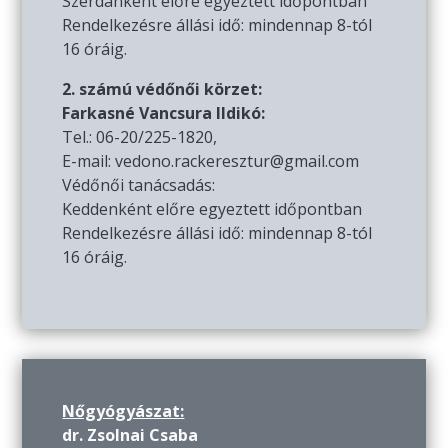
Szerdánként előre egyeztett időpontban
Rendelkezésre állási idő: mindennap 8-tól
16 óráig.
2. számú védőnői körzet:
Farkasné Vancsura Ildikó:
Tel.: 06-20/225-1820,
E-mail: vedono.rackeresztur@gmail.com
Védőnői tanácsadás:
Keddenként előre egyeztett időpontban
Rendelkezésre állási idő: mindennap 8-tól
16 óráig.
Nőgyógyászat:
dr. Zsolnai Csaba