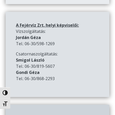
A Fejérvíz Zrt. helyi képviselői:
Vízszolgáltatás:
Jordán Géza
Tel.: 06-30/598-1269
Csatornaszolgáltatás:
Smigol László
Tel.: 06-30/819-5607
Gondi Géza
Tel.: 06-30/868-2293
Nagy kontraszt váltása
Betűméret váltása