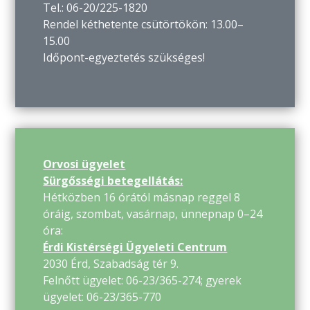
Tel.: 06-20/225-1820
Rendel kéthetente csütörtökön: 13.00–
15.00
Időpont-egyeztetés szükséges!
Orvosi ügyelet
Sürgősségi betegellátás:
Hétközben 16 órától másnap reggel 8
óráig, szombat, vasárnap, ünnepnap 0–24
óra:
Érdi Kistérségi Ügyeleti Centrum
2030 Érd, Szabadság tér 9.
Felnőtt ügyelet: 06-23/365-274; gyerek
ügyelet: 06-23/365-770