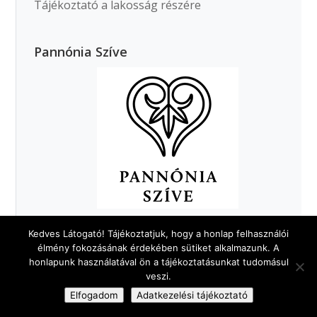
Tájékoztató a lakosság részére
Pannónia Szíve
Kedves Látogató! Tájékoztatjuk, hogy a honlap felhasználói
Egy perc Ráckeresztúr
élmény fokozásának érdekében sütiket alkalmazunk. A
honlapunk használatával ön a tájékoztatásunkat tudomásul
veszi.
Elfogadom
Adatkezelési tájékoztató