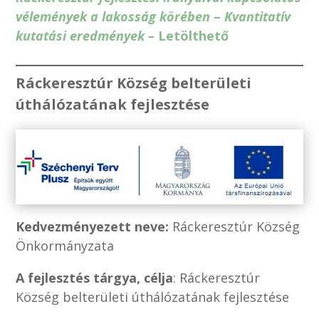
vélemények a lakosság körében
–
Kvantitatív
kutatási eredmények –
Letölthető
Ráckeresztúr Község belterületi
úthálózatának fejlesztése
Kedvezményezett neve:
Ráckeresztúr Község
Önkormányzata
A fejlesztés tárgya, célja
: Ráckeresztúr
Község belterületi úthálózatának fejlesztése