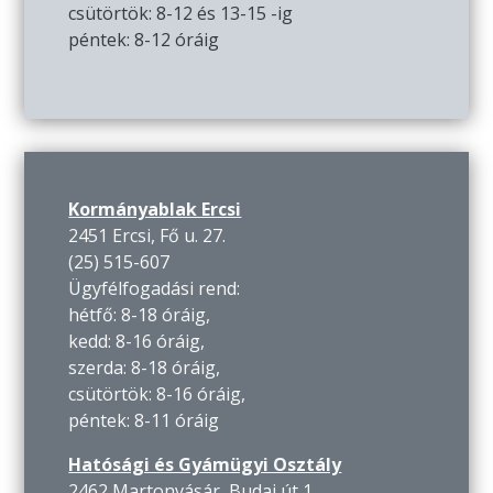
csütörtök: 8-12 és 13-15 -ig
péntek: 8-12 óráig
Kormányablak Ercsi
2451 Ercsi, Fő u. 27.
(25) 515-607
Ügyfélfogadási rend:
hétfő: 8-18 óráig,
kedd: 8-16 óráig,
szerda: 8-18 óráig,
csütörtök: 8-16 óráig,
péntek: 8-11 óráig
Hatósági és Gyámügyi Osztály
2462 Martonvásár, Budai út 1.