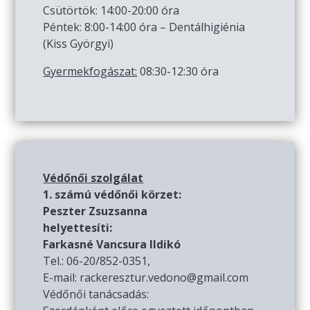
Csütörtök: 14:00-20:00 óra
Péntek: 8:00-14:00 óra – Dentálhigiénia
(Kiss Györgyi)
Gyermekfogászat:
08:30-12:30 óra
Védőnői szolgálat
1. számú védőnői körzet:
Peszter Zsuzsanna
helyettesíti:
Farkasné Vancsura Ildikó
Tel.: 06-20/852-0351,
E-mail: rackeresztur.vedono@gmail.com
Védőnői tanácsadás: