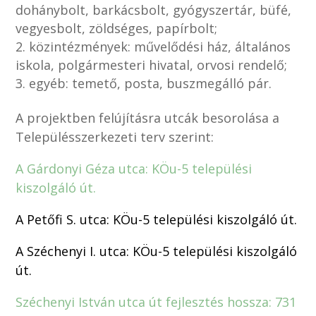
dohánybolt, barkácsbolt, gyógyszertár, büfé,
vegyesbolt, zöldséges, papírbolt;
közintézmények: művelődési ház, általános
iskola, polgármesteri hivatal, orvosi rendelő;
egyéb: temető, posta, buszmegálló pár.
A projektben felújításra utcák besorolása a
Településszerkezeti terv szerint:
A Gárdonyi Géza utca: KÖu-5 települési
kiszolgáló út.
A Petőfi S. utca: KÖu-5 települési kiszolgáló út.
A Széchenyi I. utca: KÖu-5 települési kiszolgáló
út.
Széchenyi István utca út fejlesztés hossza: 731