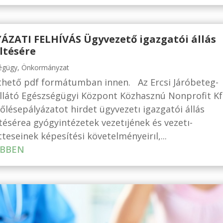
ÁZATI FELHÍVÁS Ügyvezető igazgatói állás
ltésére
égügy
,
Önkormányzat
thető pdf formátumban innen. Az Ercsi Járóbeteg-
llátó Egészségügyi Központ Közhasznú Nonprofit Kf
őlésepályázatot hirdet ügyvezetı igazgatói állás
tésérea gyógyintézetek vezetıjének és vezetı-
tteseinek képesítési követelményeirıl,...
BBEN