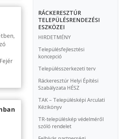
RÁCKERESZTÚR
TELEPÜLÉSRENDEZÉSI
ESZKÖZEI
étben,
HIRDETMÉNY
zó
Településfejlesztési
koncepció
Fejér
Településszerkezeti terv
Ráckeresztúr Helyi Építési
Szabályzata HÉSZ
TAK – Településképi Arculati
Kézikönyv
onban
TR-településkép védelméről
szóló rendelet
Felhívás partnerségi