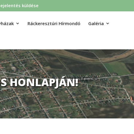
ejelentés küldése
yházak
Ráckeresztúri Hírmondó
Galéria
S HONLAPJÁN!