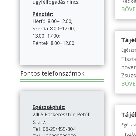
Rácke
ügyfélfogadás nincs.
BŐVE
Pénztár:
Hétfő: 8.00−12.00;
Szerda: 8.00−12.00,
13.00−17.00;
Tájé
Péntek: 8.00−12.00
Egészs
Tiszt
novem
Fontos telefonszámok
Zsuzs
BŐVE
Egészségház:
Tájé
2465 Ráckeresztúr, Petőfi
S. u. 7.
Egészs
Tel.: 06-25/455-804
Tiszt