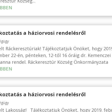
resztúr Község...
BBEN
koztatás a háziorvosi rendelésről
égügy
elt Ráckeresztúriak! Tájékoztatjuk Önöket, hogy 201
ber 22-én, pénteken, 12-től 16 óráig dr. Kemenczei
anna rendel. Ráckeresztúr Község Önkormányzata
BBEN
koztatás a háziorvosi rendelésről
égügy
elt Lakosság! Tájékoztatjuk Önöket, hogy 2019. feb