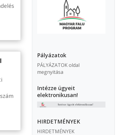
ndelés
Pályázatok
l
PÁLYÁZATOK oldal
megnyitása
i
Intézze ügyeit
elektronikusan!
 szám
HIRDETMÉNYEK
HIRDETMÉNYEK