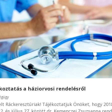
koztatás a háziorvosi rendelésről
égügy
elt Ráckeresztúriak! Tájékoztatjuk Önöket, hogy 201
s 2. és július 27. között dr. Kemenczei Zsuzsanna rend