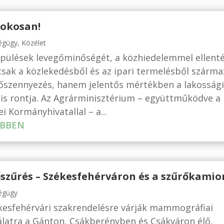
 okosan!
égügy
,
Közélet
epülések levegőminőségét, a közhiedelemmel ellent
sak a közlekedésből és az ipari termelésből szárma
őszennyezés, hanem jelentős mértékben a lakossági
 is rontja. Az Agrárminisztérium – együttműködve a 
i Kormányhivatallal – a...
BBEN
szűrés – Székesfehérváron és a szűrőkami
égügy
kesfehérvári szakrendelésre várják mammográfiai
álatra a Gánton, Csákberényben és Csákváron élő,