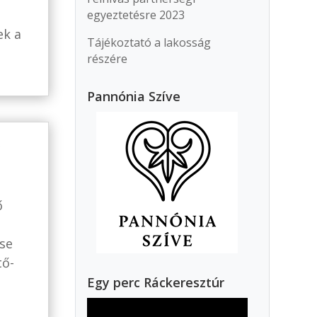
egyeztetésre 2023
ek a
Tájékoztató a lakosság
részére
Pannónia Szíve
s
ő
se
tő-
Egy perc Ráckeresztúr