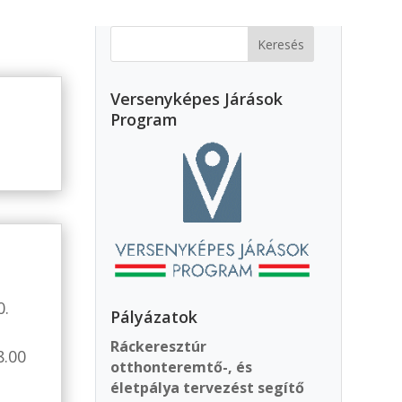
Versenyképes Járások
Program
l
0.
Pályázatok
Ráckeresztúr
8.00
otthonteremtő-, és
életpálya tervezést segítő