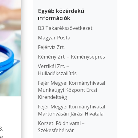
Egyéb közérdekű
információk
B3 Takarékszövetkezet
Magyar Posta
Fejérvíz Zrt.
Kémény Zrt. – Kéményseprés
Vertikál Zrt. –
Hulladékszállítás
Fejér Megyei Kormányhivatal
Munkaügyi Központ Ercsi
Kirendeltség
Fejér Megyei Kormányhivatal
Martonvásári Járási Hivatala
Körzeti Földhivatal –
8.
Székesfehérvár
el.