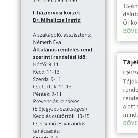
Tel.: +36208520350
15-én
I. háziorvosi körzet
délut
Dr. Mihalicza Ingrid
Önko
BŐVE
A szakápoló, asszisztens:
Németh Éva
Általános rendelés rend
szerinti rendelési idő:
Tájé
Hétfő: 9-11
Kedd: 11-13
Egészs
Szerda: 9-11
Tájék
Csütörtök: 11-13
rende
Péntek: 9-11
rende
Prevenciós rendelés:
alatt
(Előjegyzés szükséges!)
minde
Kedd és csütörtök: 13-15
BŐVE
Csecsemő és várandós
tanácsadás: