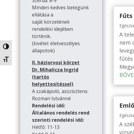
Szerda: 8-9
Minden kedves betegünk
ellátása a
Fűts
saját körzetének
Egészs
rendelési idejében
A tel
történik.
nem c
(kivétel: életveszélyes
Nagy kontraszt váltása
leveg
állapotok)
fűtés
Betűméret váltása
II. háziorvosi körzet
Megye
Dr. Mihalicza Ingrid
BŐVE
(tartós
helyettesítéssel)
A szakápoló, asszisztens:
Rozman Istvánné
Emlő
Rendelési idő:
Általános rendelés rend
Egészs
szerinti rendelési idő:
A szé
Hétfő: 11-13
vizsg