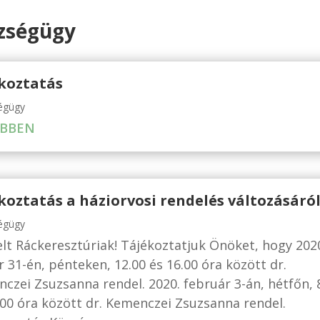
zségügy
koztatás
égügy
BBEN
koztatás a háziorvosi rendelés változásáró
égügy
elt Ráckeresztúriak! Tájékoztatjuk Önöket, hogy 202
r 31-én, pénteken, 12.00 és 16.00 óra között dr.
czei Zsuzsanna rendel. 2020. február 3-án, hétfőn, 
.00 óra között dr. Kemenczei Zsuzsanna rendel.