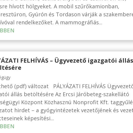
sre hívott hölgyeket. A mobil szűrőkamionban,
resztúron, Gyúrón és Tordason várják a szakember
vóval rendelkezőket. A mammográfiás...
BBEN
ÁZATI FELHÍVÁS – Ügyvezető igazgatói állá
ltésére
égügy
thető (pdf) változat PÁLYÁZATI FELHÍVÁS Ügyvezet
atói állás betöltésére Az Ercsi Járóbeteg-szakellátó
ségügyi Központ Közhasznú Nonprofit Kft. taggyűlé
zatot hirdet – a gyógyintézetek vezetőjének és veze
tteseinek képesítési...
BBEN