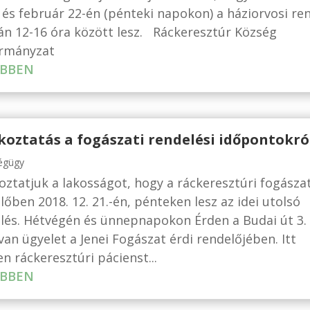
 és február 22-én (pénteki napokon) a háziorvosi re
án 12-16 óra között lesz. Ráckeresztúr Község
rmányzat
BBEN
koztatás a fogászati rendelési időpontokró
égügy
oztatjuk a lakosságot, hogy a ráckeresztúri fogászat
lőben 2018. 12. 21.-én, pénteken lesz az idei utolsó
lés. Hétvégén és ünnepnapokon Érden a Budai út 3.
 van ügyelet a Jenei Fogászat érdi rendelőjében. Itt
n ráckeresztúri pácienst...
BBEN