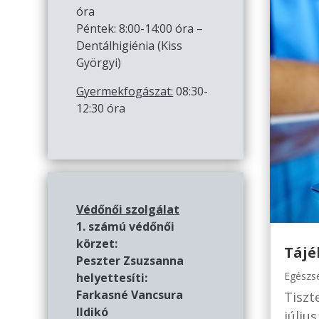
óra
Péntek: 8:00-14:00 óra –
Dentálhigiénia (Kiss
Györgyi)
Gyermekfogászat:
08:30-
12:30 óra
Védőnői szolgálat
1. számú védőnői
körzet:
Tájé
Peszter Zsuzsanna
Egészs
helyettesíti:
Farkasné Vancsura
Tiszt
Ildikó
júliu