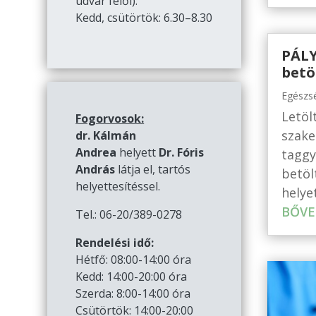
udvar felől):
Kedd, csütörtök: 6.30–8.30
PÁLY
betö
Egészs
Letöl
Fogorvosok:
szake
dr. Kálmán
Andrea
helyett
Dr. Fóris
taggy
András
látja el, tartós
betöl
helyettesítéssel.
helye
BŐVE
Tel.: 06-20/389-0278
Rendelési idő:
Hétfő: 08:00-14:00 óra
Kedd: 14:00-20:00 óra
Szerda: 8:00-14:00 óra
Csütörtök: 14:00-20:00