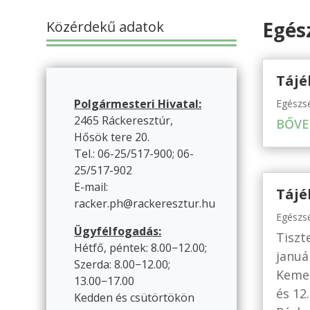
Egés
Közérdekű adatok
Tájé
Polgármesteri Hivatal:
Egészs
2465 Ráckeresztúr,
BŐVE
Hősök tere 20.
Tel.: 06-25/517-900; 06-
25/517-902
E-mail:
Tájé
racker.ph@rackeresztur.hu
Egészs
Ügyfélfogadás:
Tiszt
Hétfő, péntek: 8.00−12.00;
januá
Szerda: 8.00−12.00;
Kemen
13.00−17.00
és 12
Kedden és csütörtökön