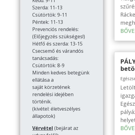
Kedd: 9-11
szűré
Szerda: 11-13
Rácke
Csütörtök: 9-11
Péntek: 11-13
meghí
Prevenciós rendelés:
BŐVE
(Előjegyzés szükséges!)
Hétfő és szerda: 13-15
Csecsemő és várandós
tanácsadás:
PÁLY
Csütörtök: 8-9
betö
Minden kedves betegünk
Egészs
ellátása a
Letöl
saját körzetének
rendelési idejében
igazg
történik.
Egész
(kivétel: életveszélyes
pályá
állapotok)
helye
BŐVE
Vérvétel
(bejárat az