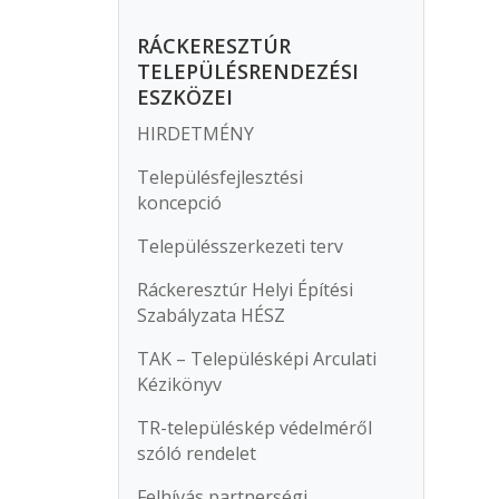
RÁCKERESZTÚR
TELEPÜLÉSRENDEZÉSI
ESZKÖZEI
HIRDETMÉNY
Településfejlesztési
koncepció
Településszerkezeti terv
Ráckeresztúr Helyi Építési
Szabályzata HÉSZ
TAK – Településképi Arculati
Kézikönyv
TR-településkép védelméről
szóló rendelet
Felhívás partnerségi