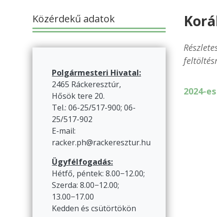
Korá
Közérdekű adatok
Részlete
feltöltés
Polgármesteri Hivatal:
2465 Ráckeresztúr,
2024-es
Hősök tere 20.
Tel.: 06-25/517-900; 06-
25/517-902
E-mail:
racker.ph@rackeresztur.hu
Ügyfélfogadás:
Hétfő, péntek: 8.00−12.00;
Szerda: 8.00−12.00;
13.00−17.00
Kedden és csütörtökön