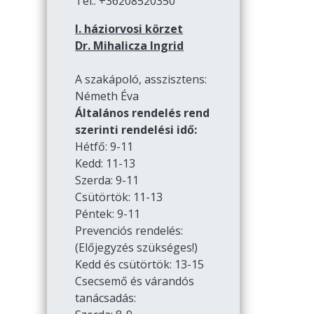
Tel.: +36208520350
I. háziorvosi körzet
Dr. Mihalicza Ingrid
A szakápoló, asszisztens:
Németh Éva
Általános rendelés rend
szerinti rendelési idő:
Hétfő: 9-11
Kedd: 11-13
Szerda: 9-11
Csütörtök: 11-13
Péntek: 9-11
Prevenciós rendelés:
(Előjegyzés szükséges!)
Kedd és csütörtök: 13-15
Csecsemő és várandós
tanácsadás: