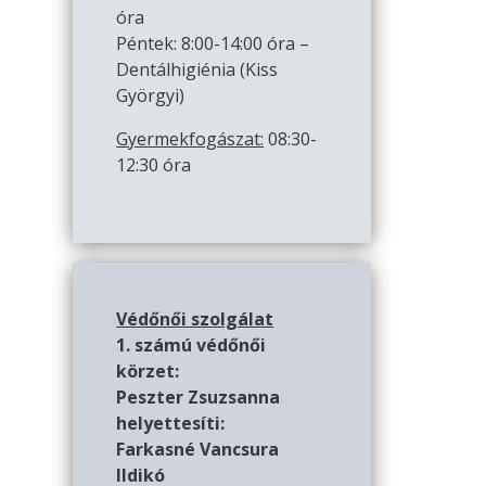
óra
Péntek: 8:00-14:00 óra –
Dentálhigiénia (Kiss
Györgyi)
Gyermekfogászat:
08:30-
12:30 óra
Védőnői szolgálat
1. számú védőnői
körzet:
Peszter Zsuzsanna
helyettesíti:
Farkasné Vancsura
Ildikó