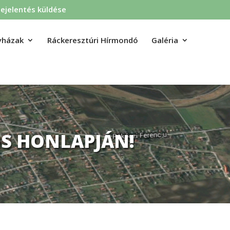
ejelentés küldése
yházak
Ráckeresztúri Hírmondó
Galéria
S HONLAPJÁN!