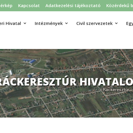
térkép
Kapcsolat
Adatkezelési tájékoztató
Közérdekű b
ri Hivatal
Intézmények
Civil szervezetek
Eg
RÁCKERESZTÚR HIVATALO