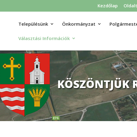
Kezdőlap
Oldal
Településünk
Önkormányzat
Polgármeste
Választási Információk
KÖSZÖNTJÜK 