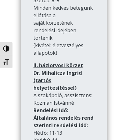
Szerda: 8-9
Minden kedves betegünk
ellátása a
saját körzetének
rendelési idejében
történik.
(kivétel: életveszélyes
Nagy kontraszt váltása
állapotok)
Betűméret váltása
II. háziorvosi körzet
Dr. Mihalicza Ingrid
(tartós
helyettesítéssel)
A szakápoló, asszisztens:
Rozman Istvánné
Rendelési idő:
Általános rendelés rend
szerinti rendelési idő:
Hétfő: 11-13