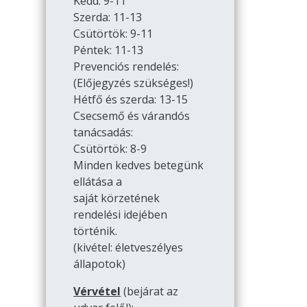
Kedd: 9-11
Szerda: 11-13
Csütörtök: 9-11
Péntek: 11-13
Prevenciós rendelés:
(Előjegyzés szükséges!)
Hétfő és szerda: 13-15
Csecsemő és várandós
tanácsadás:
Csütörtök: 8-9
Minden kedves betegünk
ellátása a
saját körzetének
rendelési idejében
történik.
(kivétel: életveszélyes
állapotok)
Vérvétel
(bejárat az