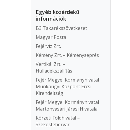
Egyéb közérdekű
információk
B3 Takarékszövetkezet
Magyar Posta
Fejérvíz Zrt.
Kémény Zrt. – Kéményseprés
Vertikál Zrt. –
Hulladékszállítás
Fejér Megyei Kormányhivatal
Munkaügyi Központ Ercsi
Kirendeltség
Fejér Megyei Kormányhivatal
Martonvásári Járási Hivatala
Körzeti Földhivatal –
Székesfehérvár