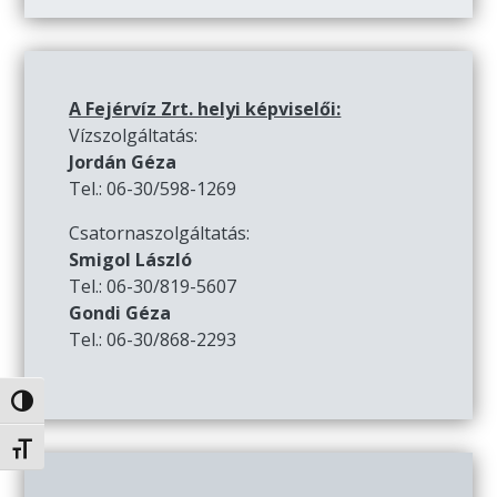
A Fejérvíz Zrt. helyi képviselői:
Vízszolgáltatás:
Jordán Géza
Tel.: 06-30/598-1269
Csatornaszolgáltatás:
Smigol László
Tel.: 06-30/819-5607
Gondi Géza
Tel.: 06-30/868-2293
Nagy kontraszt váltása
Betűméret váltása