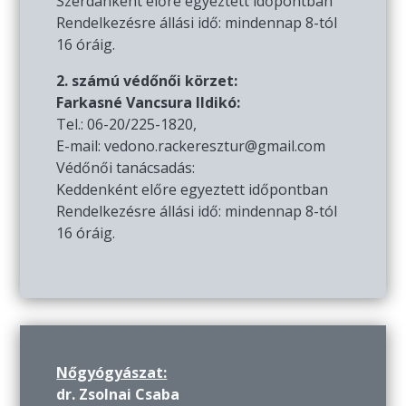
Szerdánként előre egyeztett időpontban
Rendelkezésre állási idő: mindennap 8-tól
16 óráig.
2. számú védőnői körzet:
Farkasné Vancsura Ildikó:
Tel.: 06-20/225-1820,
E-mail: vedono.rackeresztur@gmail.com
Védőnői tanácsadás:
Keddenként előre egyeztett időpontban
Rendelkezésre állási idő: mindennap 8-tól
16 óráig.
Nőgyógyászat:
dr. Zsolnai Csaba