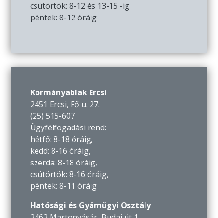
csütörtök: 8-12 és 13-15 -ig
péntek: 8-12 óráig
Kormányablak Ercsi
2451 Ercsi, Fő u. 27.
(25) 515-607
Ügyfélfogadási rend:
hétfő: 8-18 óráig,
kedd: 8-16 óráig,
szerda: 8-18 óráig,
csütörtök: 8-16 óráig,
péntek: 8-11 óráig
Hatósági és Gyámügyi Osztály
2462 Martonvásár, Budai út 1.