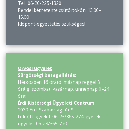
Tel.: 06-20/225-1820
Rendel kéthetente csütörtökön: 13.00–
15.00
Időpont-egyeztetés szükséges!
Orvosi ügyelet
Sürgősségi betegellátás:
Hétközben 16 órától másnap reggel 8
óráig, szombat, vasárnap, ünnepnap 0–24
óra:
Érdi Kistérségi Ügyeleti Centrum
2030 Érd, Szabadság tér 9.
Felnőtt ügyelet: 06-23/365-274; gyerek
ügyelet: 06-23/365-770