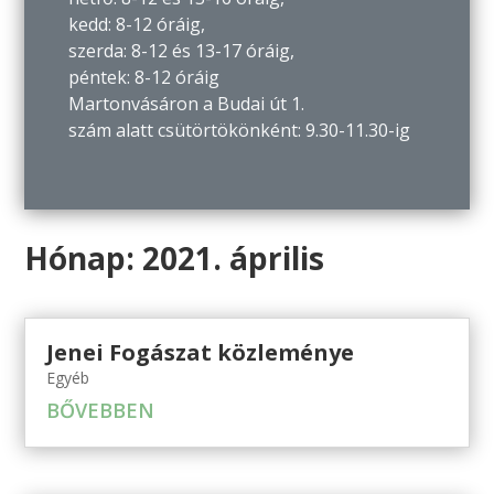
kedd: 8-12 óráig,
szerda: 8-12 és 13-17 óráig,
péntek: 8-12 óráig
Martonvásáron a Budai út 1.
szám alatt csütörtökönként: 9.30-11.30-ig
Hónap:
2021. április
Jenei Fogászat közleménye
Egyéb
BŐVEBBEN