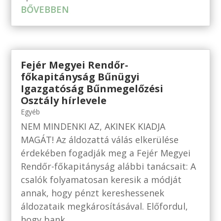
BŐVEBBEN
Fejér Megyei Rendőr-
főkapitányság Bűnügyi
Igazgatóság Bűnmegelőzési
Osztály hírlevele
Egyéb
NEM MINDENKI AZ, AKINEK KIADJA
MAGÁT! Az áldozattá válás elkerülése
érdekében fogadják meg a Fejér Megyei
Rendőr-főkapitányság alábbi tanácsait: A
csalók folyamatosan keresik a módját
annak, hogy pénzt kereshessenek
áldozataik megkárosításával. Előfordul,
hogy bank...