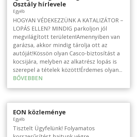
Osztály hírlevele
Egyéb
HOGYAN VÉDEKEZZÜNK A KATALIZÁTOR –
LOPÁS ELLEN? MINDIG parkoljon jól
megvilágított területen!Amennyiben van
garázsa, akkor mindig tárolja ott az
autóját!Kössön olyan Casco-biztosítást a
kocsijára, melyben az alkatrész lopás is
szerepel a tételek között!Érdemes olyan...
BŐVEBBEN
EON közleménye
Egyéb
Tisztelt Ügyfelünk! Folyamatos
korszerűsítést hajtunk végre