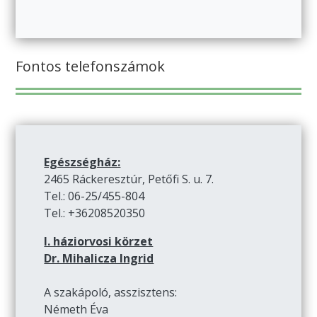
Fontos telefonszámok
Egészségház:
2465 Ráckeresztúr, Petőfi S. u. 7.
Tel.: 06-25/455-804
Tel.: +36208520350
I. háziorvosi körzet
Dr. Mihalicza Ingrid
A szakápoló, asszisztens:
Németh Éva