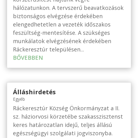
hálózatunkon. A tervszerű beavatkozások
biztonságos elvégzése érdekében
elengedhetetlen a vezeték időszakos
feszültség-mentesítése. A szükséges
munkálatok elvégzésének érdekében
Ráckeresztúr településen...
BŐVEBBEN
Álláshirdetés
Egyéb
Ráckeresztúr Község Önkormányzat a II.
sz. háziorvosi körzetébe szakasszisztenst
keres határozatlan idejű, teljes állású
egészségügyi szolgálati jogviszonyba.