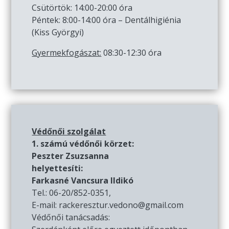
Csütörtök: 14:00-20:00 óra
Péntek: 8:00-14:00 óra – Dentálhigiénia
(Kiss Györgyi)
Gyermekfogászat:
08:30-12:30 óra
Védőnői szolgálat
1. számú védőnői körzet:
Peszter Zsuzsanna
helyettesíti:
Farkasné Vancsura Ildikó
Tel.: 06-20/852-0351,
E-mail: rackeresztur.vedono@gmail.com
Védőnői tanácsadás: