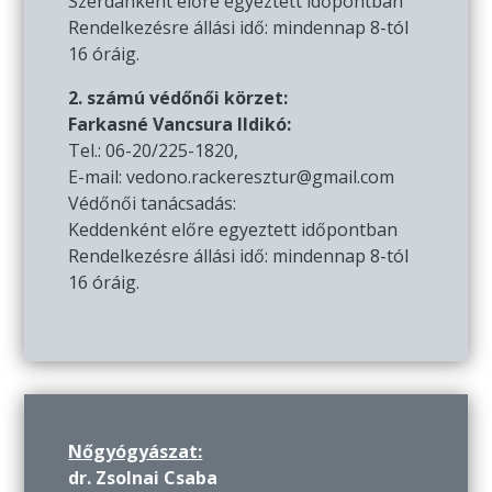
Szerdánként előre egyeztett időpontban
Rendelkezésre állási idő: mindennap 8-tól
16 óráig.
2. számú védőnői körzet:
Farkasné Vancsura Ildikó:
Tel.: 06-20/225-1820,
E-mail: vedono.rackeresztur@gmail.com
Védőnői tanácsadás:
Keddenként előre egyeztett időpontban
Rendelkezésre állási idő: mindennap 8-tól
16 óráig.
Nőgyógyászat:
dr. Zsolnai Csaba