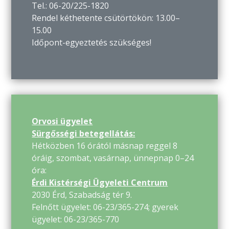
Tel.: 06-20/225-1820
Rendel kéthetente csütörtökön: 13.00–
15.00
Időpont-egyeztetés szükséges!
Orvosi ügyelet
Sürgősségi betegellátás:
Hétközben 16 órától másnap reggel 8
óráig, szombat, vasárnap, ünnepnap 0–24
óra:
Érdi Kistérségi Ügyeleti Centrum
2030 Érd, Szabadság tér 9.
Felnőtt ügyelet: 06-23/365-274; gyerek
ügyelet: 06-23/365-770