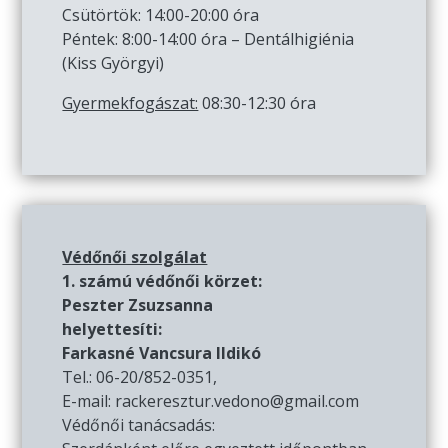
Csütörtök: 14:00-20:00 óra
Péntek: 8:00-14:00 óra – Dentálhigiénia
(Kiss Györgyi)
Gyermekfogászat:
08:30-12:30 óra
Védőnői szolgálat
1. számú védőnői körzet:
Peszter Zsuzsanna
helyettesíti:
Farkasné Vancsura Ildikó
Tel.: 06-20/852-0351,
E-mail: rackeresztur.vedono@gmail.com
Védőnői tanácsadás: