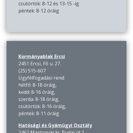
csütörtök: 8-12 és 13-15 -ig
péntek: 8-12 óráig
Kormányablak Ercsi
2451 Ercsi, Fő u. 27.
(25) 515-607
Ügyfélfogadási rend:
hétfő: 8-18 óráig,
kedd: 8-16 óráig,
szerda: 8-18 óráig,
csütörtök: 8-16 óráig,
péntek: 8-11 óráig
Hatósági és Gyámügyi Osztály
2462 Martonvásár, Budai út 1.