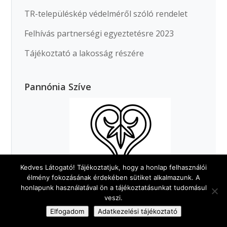
TR-településkép védelméről szóló rendelet
Felhívás partnerségi egyeztetésre 2023
Tájékoztató a lakosság részére
Pannónia Szíve
Kedves Látogató! Tájékoztatjuk, hogy a honlap felhasználói
élmény fokozásának érdekében sütiket alkalmazunk. A
honlapunk használatával ön a tájékoztatásunkat tudomásul
veszi.
Elfogadom
Adatkezelési tájékoztató
Egy perc Ráckeresztúr