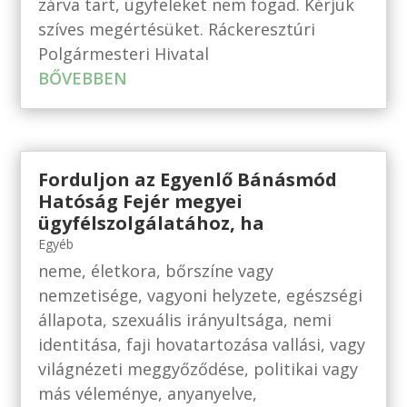
zárva tart, ügyfeleket nem fogad. Kérjük
szíves megértésüket. Ráckeresztúri
Polgármesteri Hivatal
BŐVEBBEN
Forduljon az Egyenlő Bánásmód
Hatóság Fejér megyei
ügyfélszolgálatához, ha
Egyéb
neme, életkora, bőrszíne vagy
nemzetisége, vagyoni helyzete, egészségi
állapota, szexuális irányultsága, nemi
identitása, faji hovatartozása vallási, vagy
világnézeti meggyőződése, politikai vagy
más véleménye, anyanyelve,