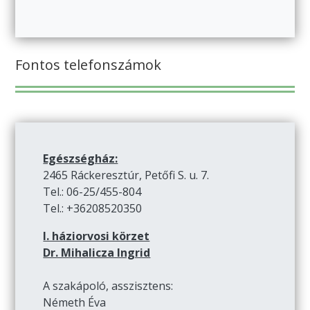
Fontos telefonszámok
Egészségház:
2465 Ráckeresztúr, Petőfi S. u. 7.
Tel.: 06-25/455-804
Tel.: +36208520350
I. háziorvosi körzet
Dr. Mihalicza Ingrid
A szakápoló, asszisztens:
Németh Éva