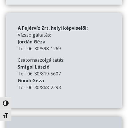
A Fejérvíz Zrt. helyi képviselői:
Vízszolgáltatás:
Jordán Géza
Tel.: 06-30/598-1269
Csatornaszolgáltatás:
Smigol László
Tel.: 06-30/819-5607
Gondi Géza
Tel.: 06-30/868-2293
Nagy kontraszt váltása
Betűméret váltása