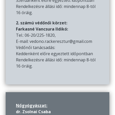
Szerdánként előre egyeztett időpontban
Rendelkezésre állási idő: mindennap 8-tól
16 óráig.
2. számú védőnői körzet:
Farkasné Vancsura Ildikó:
Tel.: 06-20/225-1820,
E-mail: vedono.rackeresztur@gmail.com
Védőnői tanácsadás:
Keddenként előre egyeztett időpontban
Rendelkezésre állási idő: mindennap 8-tól
16 óráig.
Nőgyógyászat:
dr. Zsolnai Csaba