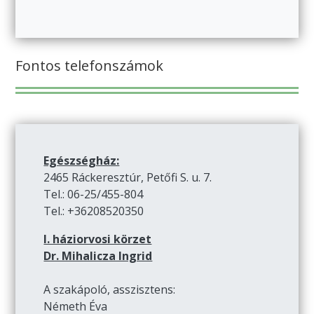
Fontos telefonszámok
Egészségház:
2465 Ráckeresztúr, Petőfi S. u. 7.
Tel.: 06-25/455-804
Tel.: +36208520350
I. háziorvosi körzet
Dr. Mihalicza Ingrid
A szakápoló, asszisztens:
Németh Éva