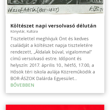
Költészet napi versolvasó délután
Könyvtár
,
Kultúra
Tisztelettel meghívjuk Önt és kedves
családját a költészet napja tiszteletére
rendezett, „Áldalak búval, vigalommal”
című versolvasó estre. Időpont és
helyszín: 2017. április 10., hétfő, 17.00, a
Hősök téri iskola aulája Közreműködik a
BOR-ÁSZOK Dalárda Egyesület...
BŐVEBBEN