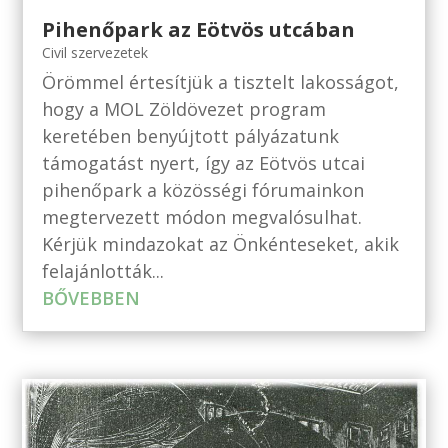
Pihenőpark az Eötvös utcában
Civil szervezetek
Örömmel értesítjük a tisztelt lakosságot,
hogy a MOL Zöldövezet program
keretében benyújtott pályázatunk
támogatást nyert, így az Eötvös utcai
pihenőpark a közösségi fórumainkon
megtervezett módon megvalósulhat.
Kérjük mindazokat az Önkénteseket, akik
felajánlották...
BŐVEBBEN