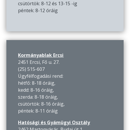
csütörtök: 8-12 és 13-15 -ig
péntek: 8-12 óráig
Kormányablak Ercsi
2451 Ercsi, Fő u. 27.
(25) 515-607
Ügyfélfogadási rend:
hétfő: 8-18 óráig,
kedd: 8-16 óráig,
szerda: 8-18 óráig,
csütörtök: 8-16 óráig,
péntek: 8-11 óráig
Hatósági és Gyámügyi Osztály
2462 Martonvásár, Budai út 1.