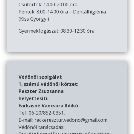
Csütörtök: 14:00-20:00 óra
Péntek: 8:00-14:00 óra – Dentálhigiénia
(Kiss Györgyi)
Gyermekfogászat:
08:30-12:30 óra
Védőnői szolgálat
1. számú védőnői körzet:
Peszter Zsuzsanna
helyettesíti:
Farkasné Vancsura Ildikó
Tel.: 06-20/852-0351,
E-mail: rackeresztur.vedono@gmail.com
Védőnői tanácsadás: