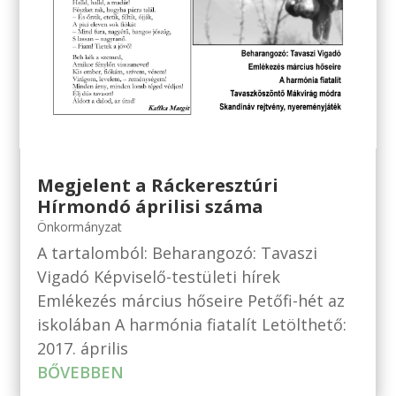
Megjelent a Ráckeresztúri
Hírmondó áprilisi száma
Önkormányzat
A tartalomból: Beharangozó: Tavaszi
Vigadó Képviselő-testületi hírek
Emlékezés március hőseire Petőfi-hét az
iskolában A harmónia fiatalít Letölthető:
2017. április
BŐVEBBEN