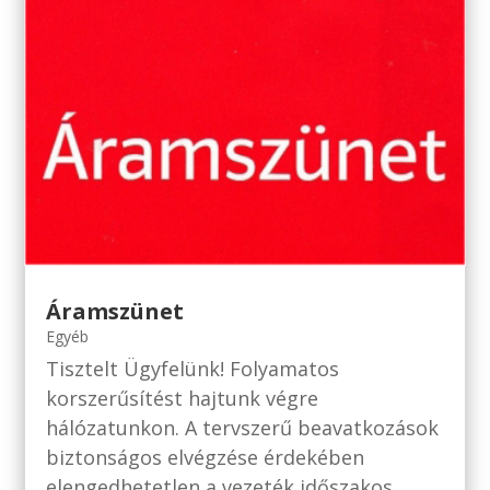
Áramszünet
Egyéb
Tisztelt Ügyfelünk! Folyamatos
korszerűsítést hajtunk végre
hálózatunkon. A tervszerű beavatkozások
biztonságos elvégzése érdekében
elengedhetetlen a vezeték időszakos