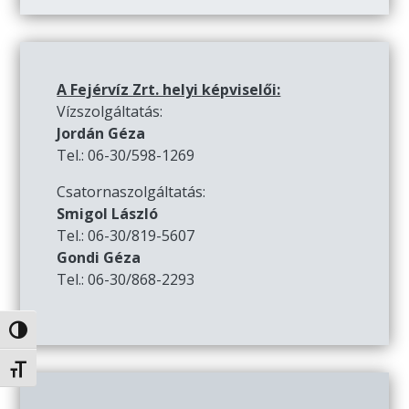
A Fejérvíz Zrt. helyi képviselői:
Vízszolgáltatás:
Jordán Géza
Tel.: 06-30/598-1269
Csatornaszolgáltatás:
Smigol László
Tel.: 06-30/819-5607
Gondi Géza
Tel.: 06-30/868-2293
Nagy kontraszt váltása
Betűméret váltása