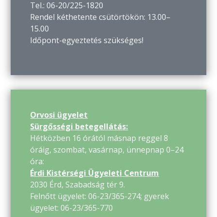
Tel.: 06-20/225-1820
Rendel kéthetente csütörtökön: 13.00–
15.00
Időpont-egyeztetés szükséges!
Orvosi ügyelet
Sürgősségi betegellátás:
Hétközben 16 órától másnap reggel 8
óráig, szombat, vasárnap, ünnepnap 0–24
óra:
Érdi Kistérségi Ügyeleti Centrum
2030 Érd, Szabadság tér 9.
Felnőtt ügyelet: 06-23/365-274; gyerek
ügyelet: 06-23/365-770