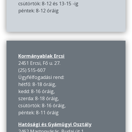
csütörtök: 8-12 és 13-15 -ig
péntek: 8-12 óráig
Kormányablak Ercsi
2451 Ercsi, Fő u. 27.
(25) 515-607
Ügyfélfogadási rend:
hétfő: 8-18 óráig,
kedd: 8-16 óráig,
szerda: 8-18 óráig,
csütörtök: 8-16 óráig,
péntek: 8-11 óráig
Hatósági és Gyámügyi Osztály
2462 Martonvásár, Budai út 1.