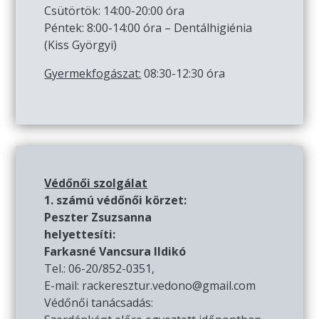
Csütörtök: 14:00-20:00 óra
Péntek: 8:00-14:00 óra – Dentálhigiénia
(Kiss Györgyi)
Gyermekfogászat:
08:30-12:30 óra
Védőnői szolgálat
1. számú védőnői körzet:
Peszter Zsuzsanna
helyettesíti:
Farkasné Vancsura Ildikó
Tel.: 06-20/852-0351,
E-mail: rackeresztur.vedono@gmail.com
Védőnői tanácsadás: