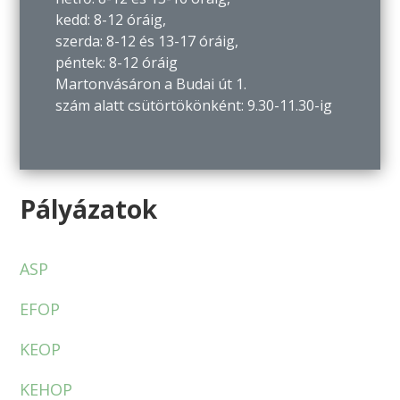
kedd: 8-12 óráig,
szerda: 8-12 és 13-17 óráig,
péntek: 8-12 óráig
Martonvásáron a Budai út 1.
szám alatt csütörtökönként: 9.30-11.30-ig
Pályázatok
ASP
EFOP
KEOP
KEHOP