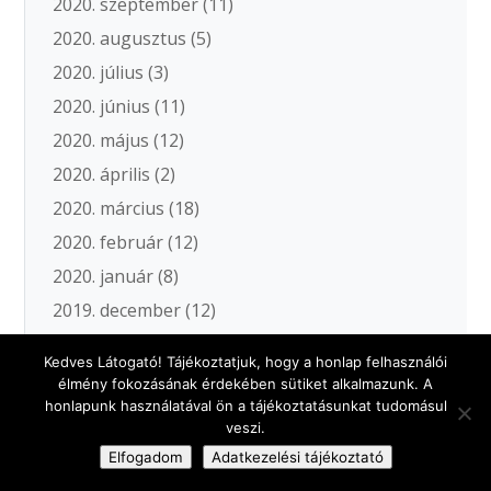
2020. szeptember
(11)
2020. augusztus
(5)
2020. július
(3)
2020. június
(11)
2020. május
(12)
2020. április
(2)
2020. március
(18)
2020. február
(12)
2020. január
(8)
2019. december
(12)
2019. november
(10)
Kedves Látogató! Tájékoztatjuk, hogy a honlap felhasználói
2019. október
(10)
élmény fokozásának érdekében sütiket alkalmazunk. A
honlapunk használatával ön a tájékoztatásunkat tudomásul
2019. szeptember
(13)
veszi.
2019. augusztus
(6)
Elfogadom
Adatkezelési tájékoztató
2019. július
(12)