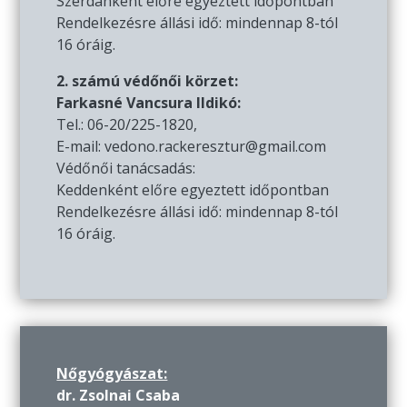
Szerdánként előre egyeztett időpontban
Rendelkezésre állási idő: mindennap 8-tól
16 óráig.
2. számú védőnői körzet:
Farkasné Vancsura Ildikó:
Tel.: 06-20/225-1820,
E-mail: vedono.rackeresztur@gmail.com
Védőnői tanácsadás:
Keddenként előre egyeztett időpontban
Rendelkezésre állási idő: mindennap 8-tól
16 óráig.
Nőgyógyászat:
dr. Zsolnai Csaba