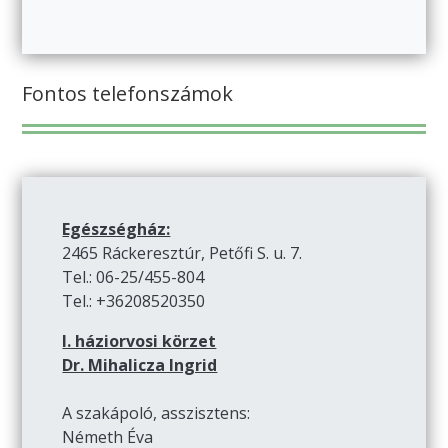
Fontos telefonszámok
Egészségház:
2465 Ráckeresztúr, Petőfi S. u. 7.
Tel.: 06-25/455-804
Tel.: +36208520350
I. háziorvosi körzet
Dr. Mihalicza Ingrid
A szakápoló, asszisztens:
Németh Éva