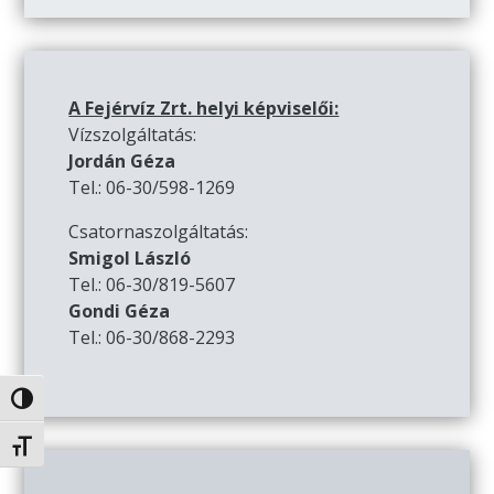
A Fejérvíz Zrt. helyi képviselői:
Vízszolgáltatás:
Jordán Géza
Tel.: 06-30/598-1269
Csatornaszolgáltatás:
Smigol László
Tel.: 06-30/819-5607
Gondi Géza
Tel.: 06-30/868-2293
Nagy kontraszt váltása
Betűméret váltása