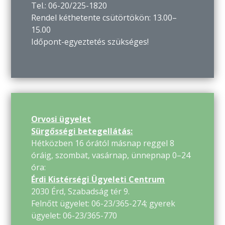
Tel.: 06-20/225-1820
Rendel kéthetente csütörtökön: 13.00–
15.00
Időpont-egyeztetés szükséges!
Orvosi ügyelet
Sürgősségi betegellátás:
Hétközben 16 órától másnap reggel 8
óráig, szombat, vasárnap, ünnepnap 0–24
óra:
Érdi Kistérségi Ügyeleti Centrum
2030 Érd, Szabadság tér 9.
Felnőtt ügyelet: 06-23/365-274; gyerek
ügyelet: 06-23/365-770