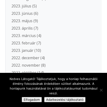
2023. július
(5)
2023. június
(6)
2023. május
(9)
2023. április
(7)
2023. március
(4)
2023. február
(7)
2023. január
(10)
2022. december
(4)
2022. november
(8)
2022. október
(14)
Kedves Látogató! Tájékoztatjuk, hogy a honlap felhasználói
2022. szeptember
(7)
élmény fokozásának érdekében sütiket alkalmazunk. A
2022. augusztus
(7)
honlapunk használatával ön a tájékoztatásunkat tudomásul
veszi.
2022. július
(5)
Elfogadom
Adatkezelési tájékoztató
2022. június
(5)