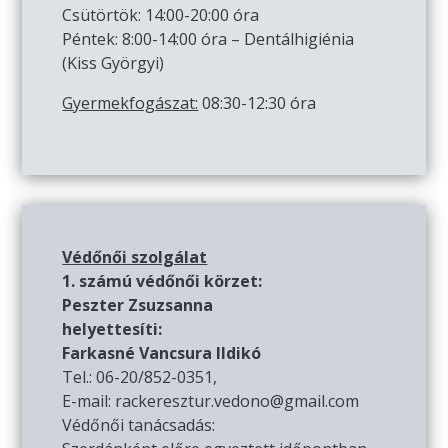
Csütörtök: 14:00-20:00 óra
Péntek: 8:00-14:00 óra – Dentálhigiénia
(Kiss Györgyi)
Gyermekfogászat:
08:30-12:30 óra
Védőnői szolgálat
1. számú védőnői körzet:
Peszter Zsuzsanna
helyettesíti:
Farkasné Vancsura Ildikó
Tel.: 06-20/852-0351,
E-mail: rackeresztur.vedono@gmail.com
Védőnői tanácsadás: