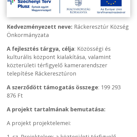
Kedvezményezett neve:
Ráckeresztúr Község
Önkormányzata
A fejlesztés tárgya, célja
: Közösségi és
kulturális központ kialakítása, valamint
közterületi térfigyelő kamerarendszer
telepítése Ráckeresztúron
A szerződött támogatás összege
: 199 293
876 Ft
A projekt tartalmának bemutatása:
A projekt projektelemei:
1. sz. Projektelem: a közterületi térfigyelő