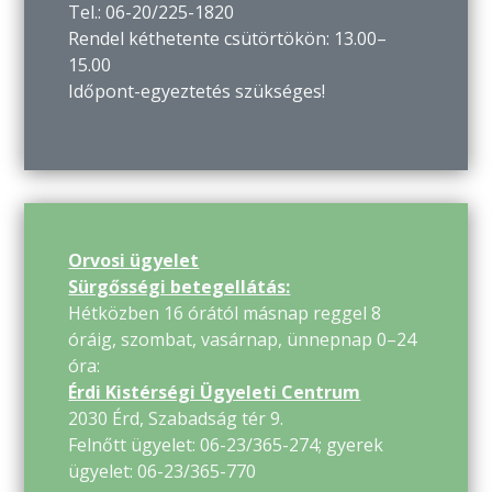
Tel.: 06-20/225-1820
Rendel kéthetente csütörtökön: 13.00–
15.00
Időpont-egyeztetés szükséges!
Orvosi ügyelet
Sürgősségi betegellátás:
Hétközben 16 órától másnap reggel 8
óráig, szombat, vasárnap, ünnepnap 0–24
óra:
Érdi Kistérségi Ügyeleti Centrum
2030 Érd, Szabadság tér 9.
Felnőtt ügyelet: 06-23/365-274; gyerek
ügyelet: 06-23/365-770