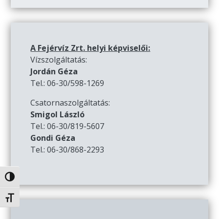
A Fejérvíz Zrt. helyi képviselői:
Vízszolgáltatás:
Jordán Géza
Tel.: 06-30/598-1269
Csatornaszolgáltatás:
Smigol László
Tel.: 06-30/819-5607
Gondi Géza
Tel.: 06-30/868-2293
Nagy kontraszt váltása
Betűméret váltása