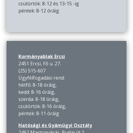
csütörtök: 8-12 és 13-15 -ig
péntek: 8-12 óráig
Kormányablak Ercsi
2451 Ercsi, Fő u. 27.
(25) 515-607
Ügyfélfogadási rend:
hétfő: 8-18 óráig,
kedd: 8-16 óráig,
szerda: 8-18 óráig,
csütörtök: 8-16 óráig,
péntek: 8-11 óráig
Hatósági és Gyámügyi Osztály
2462 Martonvásár, Budai út 1.