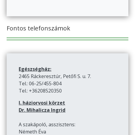
Fontos telefonszámok
Egészségház:
2465 Ráckeresztúr, Petőfi S. u. 7.
Tel.: 06-25/455-804
Tel.: +36208520350
I. háziorvosi körzet
Dr. Mihalicza Ingrid
A szakápoló, asszisztens:
Németh Éva