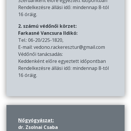
Szerdánként előre egyeztett időpontban
Rendelkezésre állási idő: mindennap 8-tól
16 óráig.
2. számú védőnői körzet:
Farkasné Vancsura Ildikó:
Tel.: 06-20/225-1820,
E-mail: vedono.rackeresztur@gmail.com
Védőnői tanácsadás:
Keddenként előre egyeztett időpontban
Rendelkezésre állási idő: mindennap 8-tól
16 óráig.
Nőgyógyászat:
dr. Zsolnai Csaba