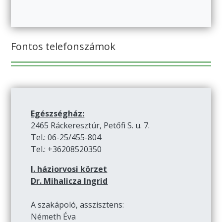
Fontos telefonszámok
Egészségház:
2465 Ráckeresztúr, Petőfi S. u. 7.
Tel.: 06-25/455-804
Tel.: +36208520350
I. háziorvosi körzet
Dr. Mihalicza Ingrid
A szakápoló, asszisztens:
Németh Éva