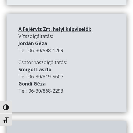
A Fejérvíz Zrt. helyi képviselői:
Vízszolgáltatás:
Jordán Géza
Tel.: 06-30/598-1269
Csatornaszolgáltatás:
Smigol László
Tel.: 06-30/819-5607
Gondi Géza
Tel.: 06-30/868-2293
Nagy kontraszt váltása
Betűméret váltása