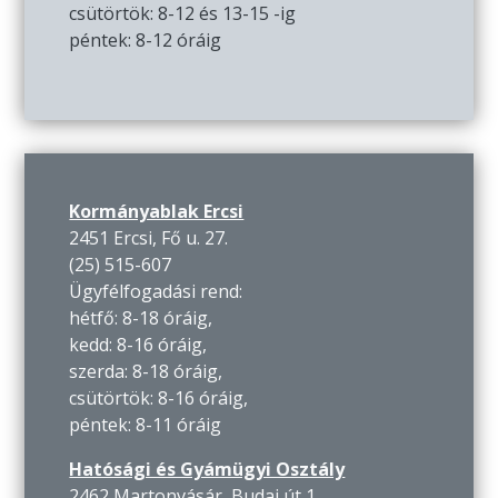
csütörtök: 8-12 és 13-15 -ig
péntek: 8-12 óráig
Kormányablak Ercsi
2451 Ercsi, Fő u. 27.
(25) 515-607
Ügyfélfogadási rend:
hétfő: 8-18 óráig,
kedd: 8-16 óráig,
szerda: 8-18 óráig,
csütörtök: 8-16 óráig,
péntek: 8-11 óráig
Hatósági és Gyámügyi Osztály
2462 Martonvásár, Budai út 1.