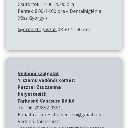
Csütörtök: 14:00-20:00 óra
Péntek: 8:00-14:00 óra – Dentálhigiénia
(Kiss Györgyi)
Gyermekfogászat:
08:30-12:30 óra
Védőnői szolgálat
1. számú védőnői körzet:
Peszter Zsuzsanna
helyettesíti:
Farkasné Vancsura Ildikó
Tel.: 06-20/852-0351,
E-mail: rackeresztur.vedono@gmail.com
Védőnői tanácsadás: