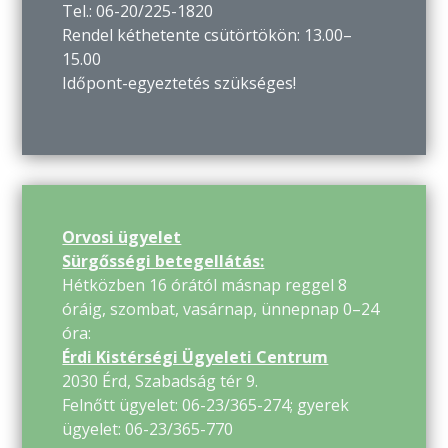
Tel.: 06-20/225-1820
Rendel kéthetente csütörtökön: 13.00–
15.00
Időpont-egyeztetés szükséges!
Orvosi ügyelet
Sürgősségi betegellátás:
Hétközben 16 órától másnap reggel 8
óráig, szombat, vasárnap, ünnepnap 0–24
óra:
Érdi Kistérségi Ügyeleti Centrum
2030 Érd, Szabadság tér 9.
Felnőtt ügyelet: 06-23/365-274; gyerek
ügyelet: 06-23/365-770