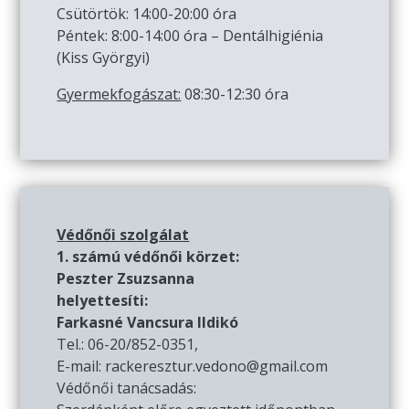
Csütörtök: 14:00-20:00 óra
Péntek: 8:00-14:00 óra – Dentálhigiénia
(Kiss Györgyi)
Gyermekfogászat:
08:30-12:30 óra
Védőnői szolgálat
1. számú védőnői körzet:
Peszter Zsuzsanna
helyettesíti:
Farkasné Vancsura Ildikó
Tel.: 06-20/852-0351,
E-mail: rackeresztur.vedono@gmail.com
Védőnői tanácsadás: