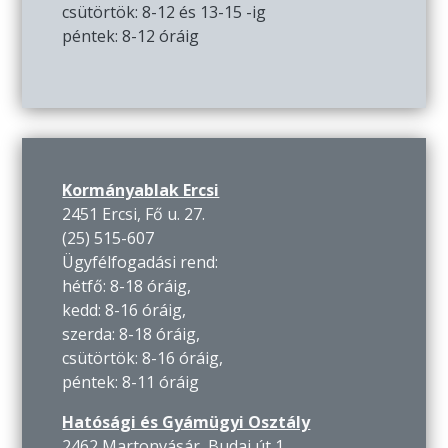
csütörtök: 8-12 és 13-15 -ig
péntek: 8-12 óráig
Kormányablak Ercsi
2451 Ercsi, Fő u. 27.
(25) 515-607
Ügyfélfogadási rend:
hétfő: 8-18 óráig,
kedd: 8-16 óráig,
szerda: 8-18 óráig,
csütörtök: 8-16 óráig,
péntek: 8-11 óráig
Hatósági és Gyámügyi Osztály
2462 Martonvásár, Budai út 1.