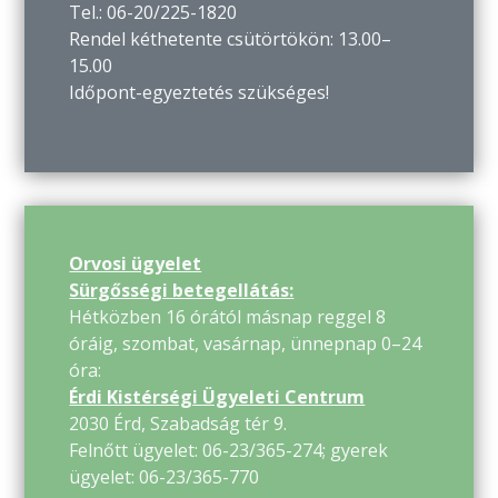
Tel.: 06-20/225-1820
Rendel kéthetente csütörtökön: 13.00–
15.00
Időpont-egyeztetés szükséges!
Orvosi ügyelet
Sürgősségi betegellátás:
Hétközben 16 órától másnap reggel 8
óráig, szombat, vasárnap, ünnepnap 0–24
óra:
Érdi Kistérségi Ügyeleti Centrum
2030 Érd, Szabadság tér 9.
Felnőtt ügyelet: 06-23/365-274; gyerek
ügyelet: 06-23/365-770