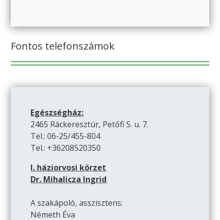
Fontos telefonszámok
Egészségház:
2465 Ráckeresztúr, Petőfi S. u. 7.
Tel.: 06-25/455-804
Tel.: +36208520350
I. háziorvosi körzet
Dr. Mihalicza Ingrid
A szakápoló, asszisztens:
Németh Éva