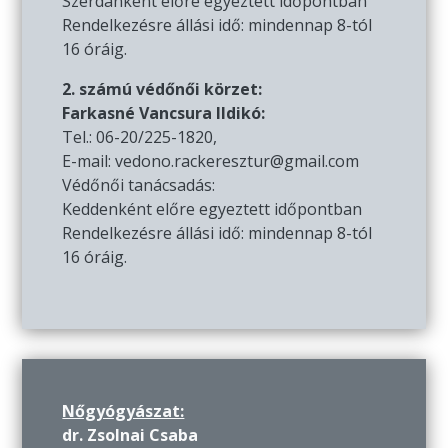
Szerdánként előre egyeztett időpontban
Rendelkezésre állási idő: mindennap 8-tól
16 óráig.
2. számú védőnői körzet:
Farkasné Vancsura Ildikó:
Tel.: 06-20/225-1820,
E-mail: vedono.rackeresztur@gmail.com
Védőnői tanácsadás:
Keddenként előre egyeztett időpontban
Rendelkezésre állási idő: mindennap 8-tól
16 óráig.
Nőgyógyászat:
dr. Zsolnai Csaba