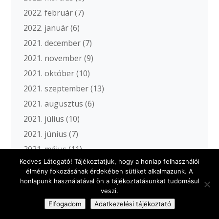
2022. február
(7)
2022. január
(6)
2021. december
(7)
2021. november
(9)
2021. október
(10)
2021. szeptember
(13)
2021. augusztus
(6)
2021. július
(10)
2021. június
(7)
2021. május
(11)
Kedves Látogató! Tájékoztatjuk, hogy a honlap felhasználói
2021. április
(12)
élmény fokozásának érdekében sütiket alkalmazunk. A
2021. március
(15)
honlapunk használatával ön a tájékoztatásunkat tudomásul
veszi.
2021. február
(8)
Elfogadom
Adatkezelési tájékoztató
2021. január
(7)