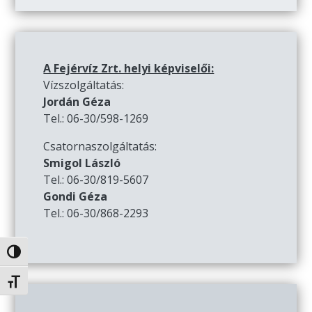
A Fejérvíz Zrt. helyi képviselői:
Vízszolgáltatás:
Jordán Géza
Tel.: 06-30/598-1269
Csatornaszolgáltatás:
Smigol László
Tel.: 06-30/819-5607
Gondi Géza
Tel.: 06-30/868-2293
Nagy kontraszt váltása
Betűméret váltása