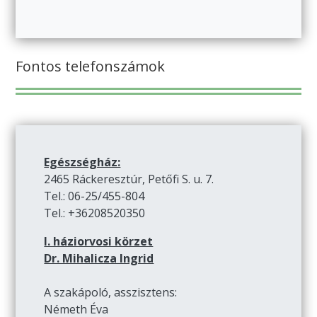
Fontos telefonszámok
Egészségház:
2465 Ráckeresztúr, Petőfi S. u. 7.
Tel.: 06-25/455-804
Tel.: +36208520350
I. háziorvosi körzet
Dr. Mihalicza Ingrid
A szakápoló, asszisztens:
Németh Éva