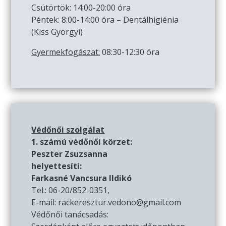
Csütörtök: 14:00-20:00 óra
Péntek: 8:00-14:00 óra – Dentálhigiénia
(Kiss Györgyi)
Gyermekfogászat:
08:30-12:30 óra
Védőnői szolgálat
1. számú védőnői körzet:
Peszter Zsuzsanna
helyettesíti:
Farkasné Vancsura Ildikó
Tel.: 06-20/852-0351,
E-mail: rackeresztur.vedono@gmail.com
Védőnői tanácsadás: