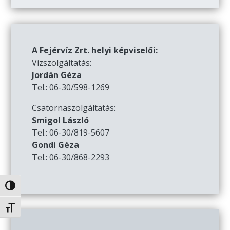
A Fejérvíz Zrt. helyi képviselői:
Vízszolgáltatás:
Jordán Géza
Tel.: 06-30/598-1269
Csatornaszolgáltatás:
Smigol László
Tel.: 06-30/819-5607
Gondi Géza
Tel.: 06-30/868-2293
Nagy kontraszt váltása
Betűméret váltása