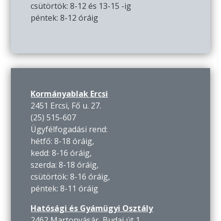
csütörtök: 8-12 és 13-15 -ig
péntek: 8-12 óráig
Kormányablak Ercsi
2451 Ercsi, Fő u. 27.
(25) 515-607
Ügyfélfogadási rend:
hétfő: 8-18 óráig,
kedd: 8-16 óráig,
szerda: 8-18 óráig,
csütörtök: 8-16 óráig,
péntek: 8-11 óráig
Hatósági és Gyámügyi Osztály
2462 Martonvásár, Budai út 1.