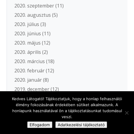
2020. szeptember
(11)
2020. augusztus
(5)
2020. július
(3)
2020. június
(11)
2020. május
(12)
2020. április
(2)
2020. március
(18)
2020. február
(12)
2020. január
(8)
2019. december
(12)
2019. november
(10)
Kedves Látogató! Tájékoztatjuk, hogy a honlap felhasználói
élmény fokozásának érdekében sütiket alkalmazunk. A
2019. október
(10)
honlapunk használatával ön a tájékoztatásunkat tudomásul
2019. szeptember
(13)
veszi.
Elfogadom
Adatkezelési tájékoztató
2019. augusztus
(6)