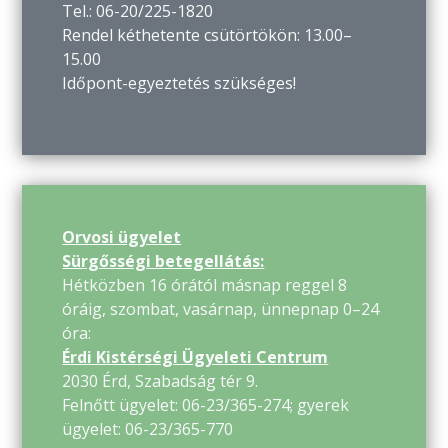
Tel.: 06-20/225-1820
Rendel kéthetente csütörtökön: 13.00–
15.00
Időpont-egyeztetés szükséges!
Orvosi ügyelet
Sürgősségi betegellátás:
Hétközben 16 órától másnap reggel 8
óráig, szombat, vasárnap, ünnepnap 0–24
óra:
Érdi Kistérségi Ügyeleti Centrum
2030 Érd, Szabadság tér 9.
Felnőtt ügyelet: 06-23/365-274; gyerek
ügyelet: 06-23/365-770