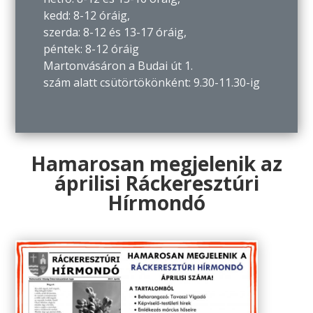
kedd: 8-12 óráig,
szerda: 8-12 és 13-17 óráig,
péntek: 8-12 óráig
Martonvásáron a Budai út 1.
szám alatt csütörtökönként: 9.30-11.30-ig
Hamarosan megjelenik az
áprilisi Ráckeresztúri
Hírmondó