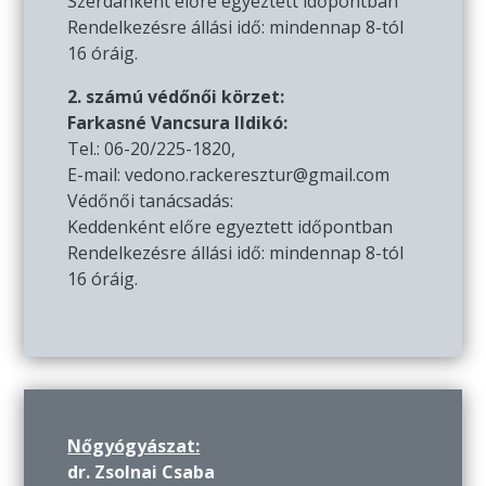
Szerdánként előre egyeztett időpontban
Rendelkezésre állási idő: mindennap 8-tól
16 óráig.
2. számú védőnői körzet:
Farkasné Vancsura Ildikó:
Tel.: 06-20/225-1820,
E-mail: vedono.rackeresztur@gmail.com
Védőnői tanácsadás:
Keddenként előre egyeztett időpontban
Rendelkezésre állási idő: mindennap 8-tól
16 óráig.
Nőgyógyászat:
dr. Zsolnai Csaba