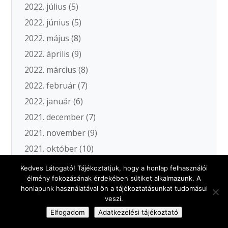
2022. július
(5)
2022. június
(5)
2022. május
(8)
2022. április
(9)
2022. március
(8)
2022. február
(7)
2022. január
(6)
2021. december
(7)
2021. november
(9)
2021. október
(10)
2021. szeptember
(13)
Kedves Látogató! Tájékoztatjuk, hogy a honlap felhasználói
élmény fokozásának érdekében sütiket alkalmazunk. A
2021. augusztus
(6)
honlapunk használatával ön a tájékoztatásunkat tudomásul
2021. július
(10)
veszi.
2021. június
(7)
Elfogadom
Adatkezelési tájékoztató
2021. május
(11)