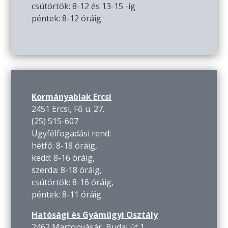
csütörtök: 8-12 és 13-15 -ig
péntek: 8-12 óráig
Kormányablak Ercsi
2451 Ercsi, Fő u. 27.
(25) 515-607
Ügyfélfogadási rend:
hétfő: 8-18 óráig,
kedd: 8-16 óráig,
szerda: 8-18 óráig,
csütörtök: 8-16 óráig,
péntek: 8-11 óráig
Hatósági és Gyámügyi Osztály
2462 Martonvásár, Budai út 1.