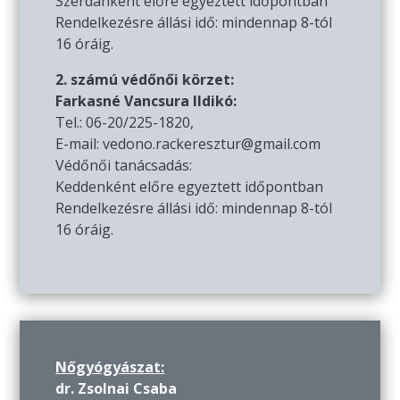
Szerdánként előre egyeztett időpontban
Rendelkezésre állási idő: mindennap 8-tól
16 óráig.
2. számú védőnői körzet:
Farkasné Vancsura Ildikó:
Tel.: 06-20/225-1820,
E-mail: vedono.rackeresztur@gmail.com
Védőnői tanácsadás:
Keddenként előre egyeztett időpontban
Rendelkezésre állási idő: mindennap 8-tól
16 óráig.
Nőgyógyászat:
dr. Zsolnai Csaba