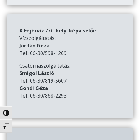
A Fejérvíz Zrt. helyi képviselői:
Vízszolgáltatás:
Jordán Géza
Tel.: 06-30/598-1269
Csatornaszolgáltatás:
Smigol László
Tel.: 06-30/819-5607
Gondi Géza
Tel.: 06-30/868-2293
Nagy kontraszt váltása
Betűméret váltása