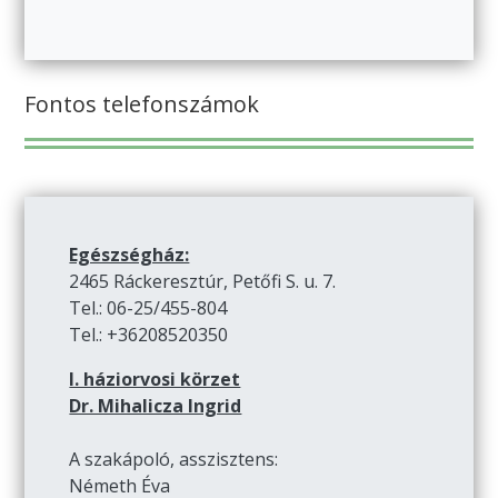
Fontos telefonszámok
Egészségház:
2465 Ráckeresztúr, Petőfi S. u. 7.
Tel.: 06-25/455-804
Tel.: +36208520350
I. háziorvosi körzet
Dr. Mihalicza Ingrid
A szakápoló, asszisztens:
Németh Éva