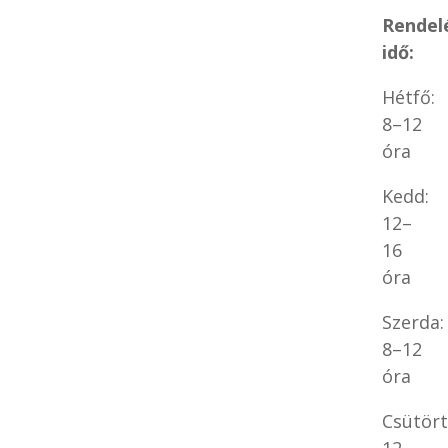
Rendel
idő:
Hétfő:
8–12
óra
Kedd:
12–
16
óra
Szerda:
8–12
óra
Csütört
12–