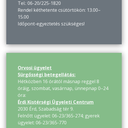
Tel.: 06-20/225-1820
Rendel kéthetente csütörtökön: 13.00–
15.00
Időpont-egyeztetés szükséges!
Orvosi ügyelet
Sürgősségi betegellátás:
Hétközben 16 órától másnap reggel 8
óráig, szombat, vasárnap, ünnepnap 0–24
óra:
Érdi Kistérségi Ügyeleti Centrum
2030 Érd, Szabadság tér 9.
Felnőtt ügyelet: 06-23/365-274; gyerek
ügyelet: 06-23/365-770