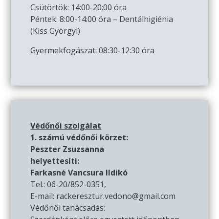
Csütörtök: 14:00-20:00 óra
Péntek: 8:00-14:00 óra – Dentálhigiénia
(Kiss Györgyi)
Gyermekfogászat:
08:30-12:30 óra
Védőnői szolgálat
1. számú védőnői körzet:
Peszter Zsuzsanna
helyettesíti:
Farkasné Vancsura Ildikó
Tel.: 06-20/852-0351,
E-mail: rackeresztur.vedono@gmail.com
Védőnői tanácsadás: