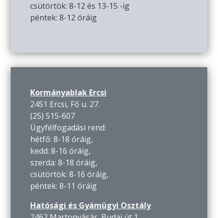
csütörtök: 8-12 és 13-15 -ig
péntek: 8-12 óráig
Kormányablak Ercsi
2451 Ercsi, Fő u. 27.
(25) 515-607
Ügyfélfogadási rend:
hétfő: 8-18 óráig,
kedd: 8-16 óráig,
szerda: 8-18 óráig,
csütörtök: 8-16 óráig,
péntek: 8-11 óráig
Hatósági és Gyámügyi Osztály
2462 Martonvásár, Budai út 1.