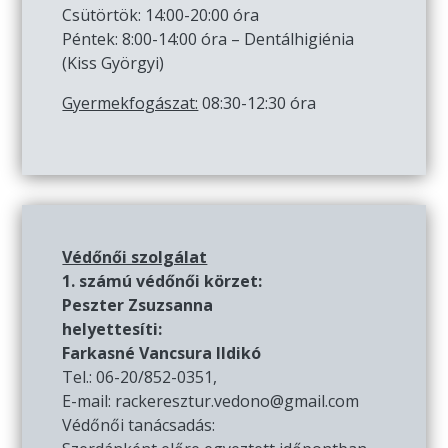
Csütörtök: 14:00-20:00 óra
Péntek: 8:00-14:00 óra – Dentálhigiénia
(Kiss Györgyi)
Gyermekfogászat:
08:30-12:30 óra
Védőnői szolgálat
1. számú védőnői körzet:
Peszter Zsuzsanna
helyettesíti:
Farkasné Vancsura Ildikó
Tel.: 06-20/852-0351,
E-mail: rackeresztur.vedono@gmail.com
Védőnői tanácsadás: