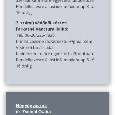
Szerdánként előre egyeztett időpontban
Rendelkezésre állási idő: mindennap 8-tól
16 óráig.
2. számú védőnői körzet:
Farkasné Vancsura Ildikó:
Tel.: 06-20/225-1820,
E-mail: vedono.rackeresztur@gmail.com
Védőnői tanácsadás:
Keddenként előre egyeztett időpontban
Rendelkezésre állási idő: mindennap 8-tól
16 óráig.
Nőgyógyászat:
dr. Zsolnai Csaba