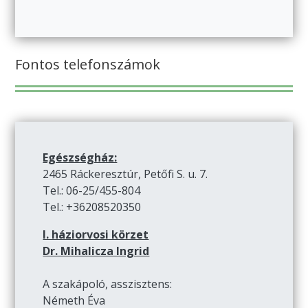
Fontos telefonszámok
Egészségház:
2465 Ráckeresztúr, Petőfi S. u. 7.
Tel.: 06-25/455-804
Tel.: +36208520350
I. háziorvosi körzet
Dr. Mihalicza Ingrid
A szakápoló, asszisztens:
Németh Éva