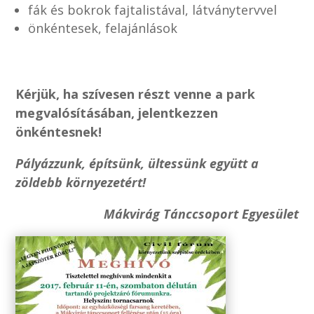
fák és bokrok fajtalistával, látványtervvel
önkéntesek, felajánlások
Kérjük, ha szívesen részt venne a park
megvalósításában,
jelentkezzen
önkéntesnek!
Pályázzunk, építsünk, ültessünk együtt
a
zöldebb környezetért!
Mákvirág Tánccsoport Egyesület