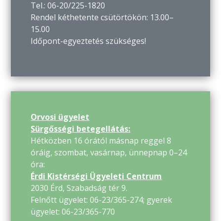
Tel.: 06-20/225-1820
Rendel kéthetente csütörtökön: 13.00–
15.00
Időpont-egyeztetés szükséges!
Orvosi ügyelet
Sürgősségi betegellátás:
Hétközben 16 órától másnap reggel 8
óráig, szombat, vasárnap, ünnepnap 0–24
óra:
Érdi Kistérségi Ügyeleti Centrum
2030 Érd, Szabadság tér 9.
Felnőtt ügyelet: 06-23/365-274; gyerek
ügyelet: 06-23/365-770