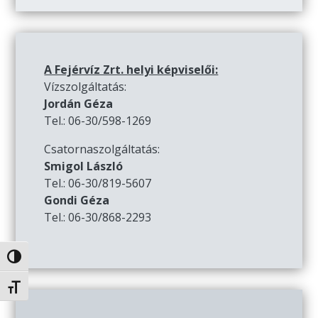
A Fejérvíz Zrt. helyi képviselői:
Vízszolgáltatás:
Jordán Géza
Tel.: 06-30/598-1269
Csatornaszolgáltatás:
Smigol László
Tel.: 06-30/819-5607
Gondi Géza
Tel.: 06-30/868-2293
Nagy kontraszt váltása
Betűméret váltása