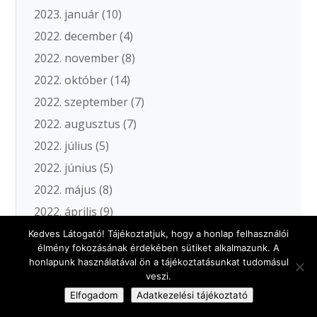
2023. január
(10)
2022. december
(4)
2022. november
(8)
2022. október
(14)
2022. szeptember
(7)
2022. augusztus
(7)
2022. július
(5)
2022. június
(5)
2022. május
(8)
2022. április
(9)
2022. március
(8)
Kedves Látogató! Tájékoztatjuk, hogy a honlap felhasználói
élmény fokozásának érdekében sütiket alkalmazunk. A
2022. február
(7)
honlapunk használatával ön a tájékoztatásunkat tudomásul
2022. január
(6)
veszi.
Elfogadom
Adatkezelési tájékoztató
2021. december
(7)