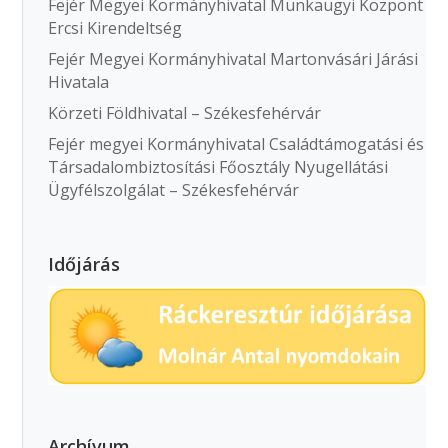
Fejér Megyei Kormányhivatal Munkaügyi Központ
Ercsi Kirendeltség
Fejér Megyei Kormányhivatal Martonvásári Járási
Hivatala
Körzeti Földhivatal – Székesfehérvár
Fejér megyei Kormányhivatal Családtámogatási és
Társadalombiztosítási Főosztály Nyugellátási
Ügyfélszolgálat – Székesfehérvár
Időjárás
Archívum