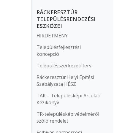
RÁCKERESZTÚR
TELEPÜLÉSRENDEZÉSI
ESZKÖZEI
HIRDETMÉNY
Településfejlesztési
koncepció
Településszerkezeti terv
Ráckeresztúr Helyi Építési
Szabályzata HÉSZ
TAK – Településképi Arculati
Kézikönyv
TR-településkép védelméről
szóló rendelet
Felhívás partnerségi