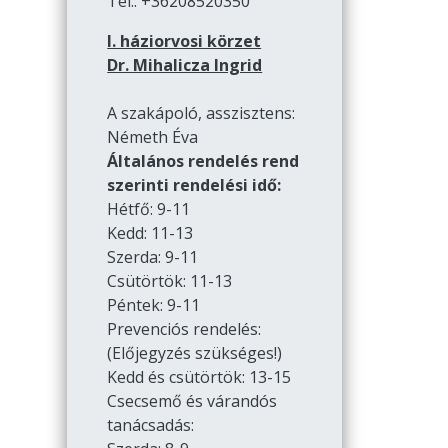
Tel.: +36208520350
I. háziorvosi körzet
Dr. Mihalicza Ingrid
A szakápoló, asszisztens:
Németh Éva
Általános rendelés rend
szerinti rendelési idő:
Hétfő: 9-11
Kedd: 11-13
Szerda: 9-11
Csütörtök: 11-13
Péntek: 9-11
Prevenciós rendelés:
(Előjegyzés szükséges!)
Kedd és csütörtök: 13-15
Csecsemő és várandós
tanácsadás: