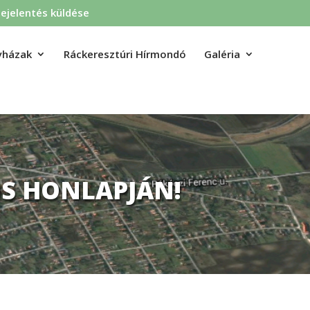
ejelentés küldése
yházak
Ráckeresztúri Hírmondó
Galéria
S HONLAPJÁN!