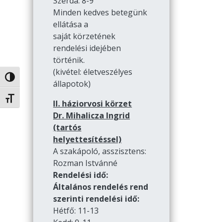
Szerda: 8-9
Minden kedves betegünk
ellátása a
saját körzetének
rendelési idejében
történik.
(kivétel: életveszélyes
Nagy kontraszt váltása
állapotok)
Betűméret váltása
II. háziorvosi körzet
Dr. Mihalicza Ingrid
(tartós
helyettesítéssel)
A szakápoló, asszisztens:
Rozman Istvánné
Rendelési idő:
Általános rendelés rend
szerinti rendelési idő:
Hétfő: 11-13