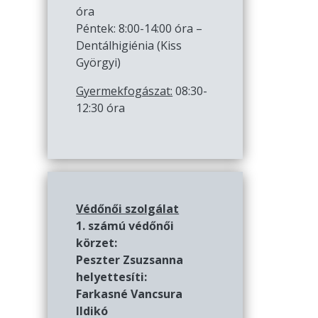
óra
Péntek: 8:00-14:00 óra –
Dentálhigiénia (Kiss
Györgyi)
Gyermekfogászat:
08:30-
12:30 óra
Védőnői szolgálat
1. számú védőnői
körzet:
Peszter Zsuzsanna
helyettesíti:
Farkasné Vancsura
Ildikó