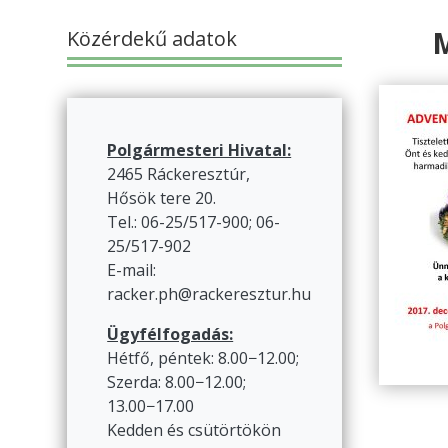
M
Közérdekű adatok
Polgármesteri Hivatal:
2465 Ráckeresztúr,
Hősök tere 20.
Tel.: 06-25/517-900; 06-
25/517-902
E-mail:
racker.ph@rackeresztur.hu
Ügyfélfogadás:
Hétfő, péntek: 8.00−12.00;
Szerda: 8.00−12.00;
13.00−17.00
Kedden és csütörtökön