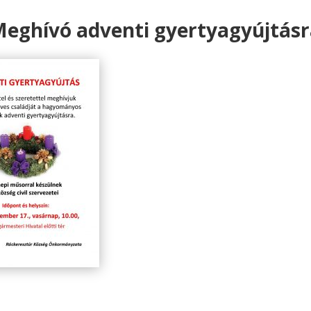
eghívó adventi gyertyagyújtás