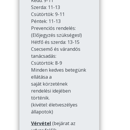
Kedd: 9-11
Szerda: 11-13
Csütörtök: 9-11
Péntek: 11-13
Prevenciós rendelés:
(Előjegyzés szükséges!)
Hétfő és szerda: 13-15
Csecsemő és várandós
tanácsadás:
Csütörtök: 8-9
Minden kedves betegünk
ellátása a
saját körzetének
rendelési idejében
történik.
(kivétel: életveszélyes
állapotok)
Vérvétel
(bejárat az