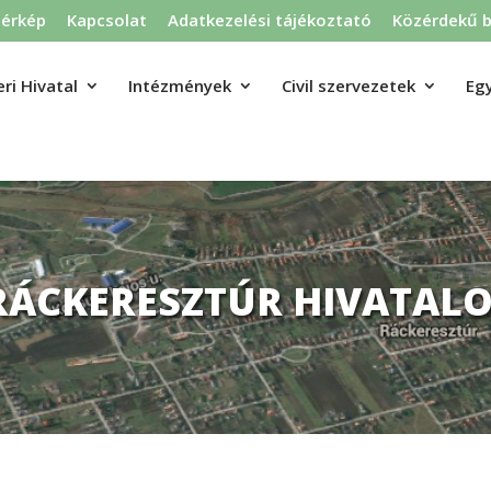
térkép
Kapcsolat
Adatkezelési tájékoztató
Közérdekű b
ri Hivatal
Intézmények
Civil szervezetek
Eg
RÁCKERESZTÚR HIVATALO