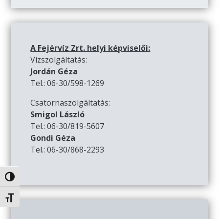
A Fejérvíz Zrt. helyi képviselői:
Vízszolgáltatás:
Jordán Géza
Tel.: 06-30/598-1269
Csatornaszolgáltatás:
Smigol László
Tel.: 06-30/819-5607
Gondi Géza
Tel.: 06-30/868-2293
Nagy kontraszt váltása
Betűméret váltása