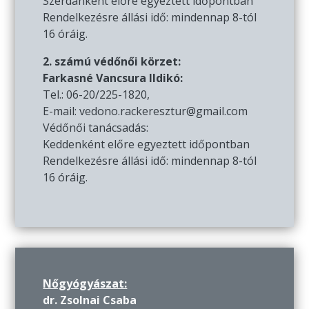
Szerdánként előre egyeztett időpontban
Rendelkezésre állási idő: mindennap 8-tól
16 óráig.
2. számú védőnői körzet:
Farkasné Vancsura Ildikó:
Tel.: 06-20/225-1820,
E-mail: vedono.rackeresztur@gmail.com
Védőnői tanácsadás:
Keddenként előre egyeztett időpontban
Rendelkezésre állási idő: mindennap 8-tól
16 óráig.
Nőgyógyászat:
dr. Zsolnai Csaba