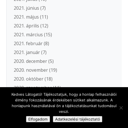
2021. június
(7)
2021. május
(11)
2021. április
(12)
2021. március
(15)
2021. február
(8)
2021. január
(7)
2020. december
(5)
2020. november
(19)
2020. október
(18)
2020. szeptember
(11)
Kedves Látogató! Tájékoztatjuk, hogy a honlap felhasználói
2020. augusztus
(5)
élmény fokozásának érdekében sütiket alkalmazunk. A
2020. július
(3)
honlapunk használatával ön a tájékoztatásunkat tudomásul
veszi.
2020. június
(11)
Elfogadom
Adatkezelési tájékoztató
2020. május
(12)