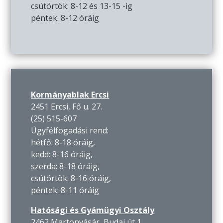
csütörtök: 8-12 és 13-15 -ig
péntek: 8-12 óráig
Kormányablak Ercsi
2451 Ercsi, Fő u. 27.
(25) 515-607
Ügyfélfogadási rend:
hétfő: 8-18 óráig,
kedd: 8-16 óráig,
szerda: 8-18 óráig,
csütörtök: 8-16 óráig,
péntek: 8-11 óráig
Hatósági és Gyámügyi Osztály
2462 Martonvásár, Budai út 1.