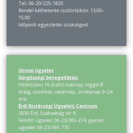
Tel.: 06-20/225-1820
Rendel kéthetente csütörtökön: 13.00–
15.00
Időpont-egyeztetés szükséges!
Orvosi ügyelet
Sürgősségi betegellátás:
Hétközben 16 órától másnap reggel 8
óráig, szombat, vasárnap, ünnepnap 0–24
óra:
Érdi Kistérségi Ügyeleti Centrum
2030 Érd, Szabadság tér 9.
Felnőtt ügyelet: 06-23/365-274; gyerek
ügyelet: 06-23/365-770