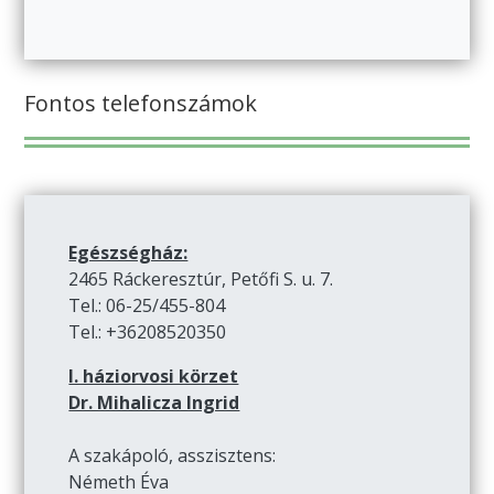
Fontos telefonszámok
Egészségház:
2465 Ráckeresztúr, Petőfi S. u. 7.
Tel.: 06-25/455-804
Tel.: +36208520350
I. háziorvosi körzet
Dr. Mihalicza Ingrid
A szakápoló, asszisztens:
Németh Éva