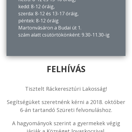
kedd: 8-12 óráig,
szerda: 8-12 és 13-17 óráig,
péntek: 8-12 óráig
Martonvásáron a Budai út 1.
szám alatt csütörtökönként: 9.30-11.30-ig
FELHÍVÁS
Tisztelt Ráckeresztúri Lakosság!
Segítségüket szeretnénk kérni a 2018. október
6-án tartandó Szüreti felvonuláshoz.
A hagyományok szerint a gyermekek végig
járják a Községet lovaskocsival.