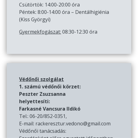
Csütörtök: 14:00-20:00 óra
Péntek: 8:00-14:00 óra – Dentálhigiénia
(Kiss Györgyi)
Gyermekfogászat:
08:30-12:30 óra
Védőnői szolgálat
1. számú védőnői körzet:
Peszter Zsuzsanna
helyettesíti:
Farkasné Vancsura Ildikó
Tel.: 06-20/852-0351,
E-mail: rackeresztur.vedono@gmail.com
Védőnői tanácsadás: