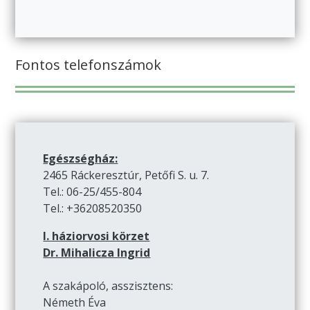
Fontos telefonszámok
Egészségház:
2465 Ráckeresztúr, Petőfi S. u. 7.
Tel.: 06-25/455-804
Tel.: +36208520350
I. háziorvosi körzet
Dr. Mihalicza Ingrid
A szakápoló, asszisztens:
Németh Éva