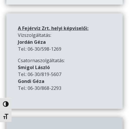
A Fejérvíz Zrt. helyi képviselői:
Vízszolgáltatás:
Jordán Géza
Tel.: 06-30/598-1269
Csatornaszolgáltatás:
Smigol László
Tel.: 06-30/819-5607
Gondi Géza
Tel.: 06-30/868-2293
Nagy kontraszt váltása
Betűméret váltása