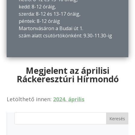
kedd: 8-12 óráig,
szerda: 8-12 és 13-17 óráig,
péntek: 8-12 óráig
Martonvásáron a Budai út 1.
szám alatt csütörtökönként: 9.30-11.30-ig
Megjelent az áprilisi
Ráckeresztúri Hírmondó
Letölthető innen:
2024. április