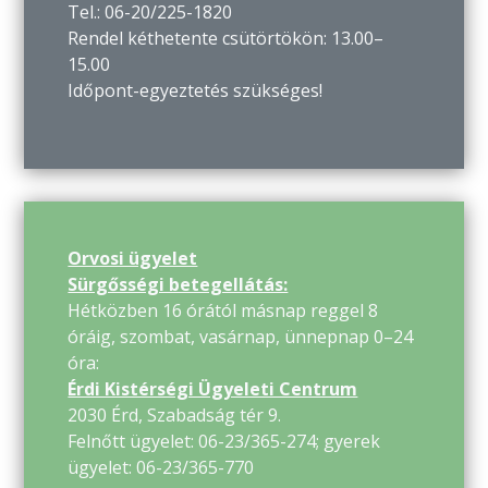
Tel.: 06-20/225-1820
Rendel kéthetente csütörtökön: 13.00–
15.00
Időpont-egyeztetés szükséges!
Orvosi ügyelet
Sürgősségi betegellátás:
Hétközben 16 órától másnap reggel 8
óráig, szombat, vasárnap, ünnepnap 0–24
óra:
Érdi Kistérségi Ügyeleti Centrum
2030 Érd, Szabadság tér 9.
Felnőtt ügyelet: 06-23/365-274; gyerek
ügyelet: 06-23/365-770