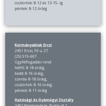
csütörtök: 8-12 és 13-15 -ig
péntek: 8-12 óráig
Kormányablak Ercsi
2451 Ercsi, Fő u. 27.
(25) 515-607
Ügyfélfogadási rend:
hétfő: 8-18 óráig,
kedd: 8-16 óráig,
szerda: 8-18 óráig,
csütörtök: 8-16 óráig,
péntek: 8-11 óráig
Hatósági és Gyámügyi Osztály
2462 Martonvásár, Budai út 1.