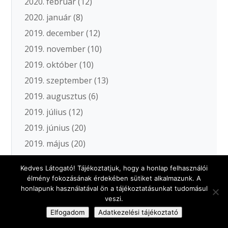
2020. február
(12)
2020. január
(8)
2019. december
(12)
2019. november
(10)
2019. október
(10)
2019. szeptember
(13)
2019. augusztus
(6)
2019. július
(12)
2019. június
(20)
2019. május
(20)
2019. április
(11)
Kedves Látogató! Tájékoztatjuk, hogy a honlap felhasználói
2019. március
(19)
élmény fokozásának érdekében sütiket alkalmazunk. A
honlapunk használatával ön a tájékoztatásunkat tudomásul
2019. február
(10)
veszi.
2019. január
(15)
Elfogadom
Adatkezelési tájékoztató
2018. december
(9)