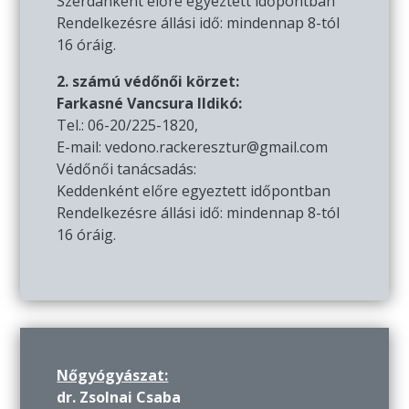
Szerdánként előre egyeztett időpontban
Rendelkezésre állási idő: mindennap 8-tól
16 óráig.
2. számú védőnői körzet:
Farkasné Vancsura Ildikó:
Tel.: 06-20/225-1820,
E-mail: vedono.rackeresztur@gmail.com
Védőnői tanácsadás:
Keddenként előre egyeztett időpontban
Rendelkezésre állási idő: mindennap 8-tól
16 óráig.
Nőgyógyászat:
dr. Zsolnai Csaba