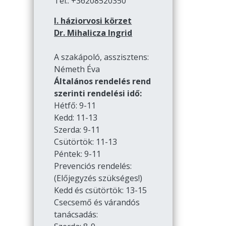
Tel.: +36208520350
I. háziorvosi körzet
Dr. Mihalicza Ingrid
A szakápoló, asszisztens:
Németh Éva
Általános rendelés rend
szerinti rendelési idő:
Hétfő: 9-11
Kedd: 11-13
Szerda: 9-11
Csütörtök: 11-13
Péntek: 9-11
Prevenciós rendelés:
(Előjegyzés szükséges!)
Kedd és csütörtök: 13-15
Csecsemő és várandós
tanácsadás: