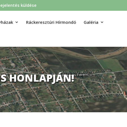
ejelentés küldése
yházak
Ráckeresztúri Hírmondó
Galéria
S HONLAPJÁN!