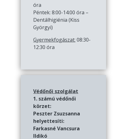
óra
Péntek: 8:00-14:00 óra –
Dentálhigiénia (Kiss
Györgyi)
Gyermekfogászat:
08:30-
12:30 óra
Védőnői szolgálat
1. számú védőnői
körzet:
Peszter Zsuzsanna
helyettesíti:
Farkasné Vancsura
Ildikó