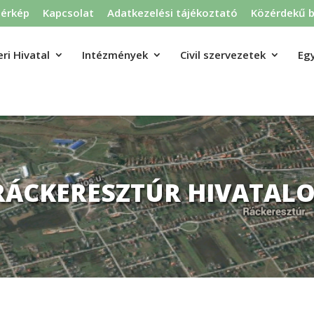
térkép
Kapcsolat
Adatkezelési tájékoztató
Közérdekű b
ri Hivatal
Intézmények
Civil szervezetek
Eg
RÁCKERESZTÚR HIVATALO