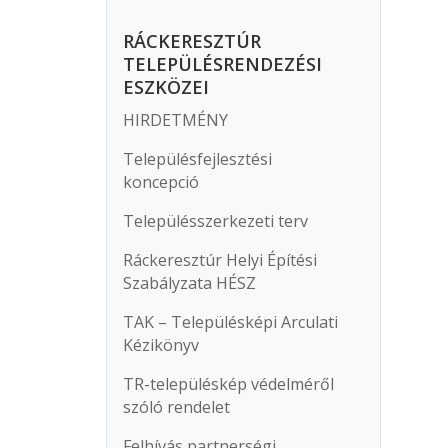
RÁCKERESZTÚR
TELEPÜLÉSRENDEZÉSI
ESZKÖZEI
HIRDETMÉNY
Településfejlesztési
koncepció
Településszerkezeti terv
Ráckeresztúr Helyi Építési
Szabályzata HÉSZ
TAK – Településképi Arculati
Kézikönyv
TR-településkép védelméről
szóló rendelet
Felhívás partnerségi