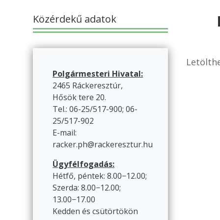
Közérdekű adatok
Letölth
Polgármesteri Hivatal:
2465 Ráckeresztúr,
Hősök tere 20.
Tel.: 06-25/517-900; 06-
25/517-902
E-mail:
racker.ph@rackeresztur.hu
Ügyfélfogadás:
Hétfő, péntek: 8.00−12.00;
Szerda: 8.00−12.00;
13.00−17.00
Kedden és csütörtökön