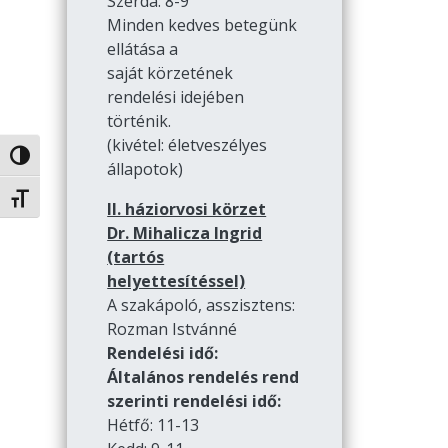
Szerda: 8-9
Minden kedves betegünk
ellátása a
saját körzetének
rendelési idejében
történik.
(kivétel: életveszélyes
Nagy kontraszt váltása
állapotok)
Betűméret váltása
II. háziorvosi körzet
Dr. Mihalicza Ingrid
(tartós
helyettesítéssel)
A szakápoló, asszisztens:
Rozman Istvánné
Rendelési idő:
Általános rendelés rend
szerinti rendelési idő:
Hétfő: 11-13