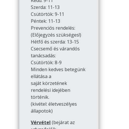
Kedd: 9-11
Szerda: 11-13
Csütörtök: 9-11
Péntek: 11-13
Prevenciós rendelés:
(Előjegyzés szükséges!)
Hétfő és szerda: 13-15
Csecsemő és várandós
tanácsadás:
Csütörtök: 8-9
Minden kedves betegünk
ellátása a
saját körzetének
rendelési idejében
történik.
(kivétel: életveszélyes
állapotok)
Vérvétel
(bejárat az