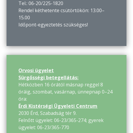
Tel.: 06-20/225-1820
Rendel kéthetente csütörtökön: 13.00–
15.00
Időpont-egyeztetés szükséges!
Orvosi ügyelet
Sürgősségi betegellátás:
Hétközben 16 órától másnap reggel 8
óráig, szombat, vasárnap, ünnepnap 0–24
óra:
Érdi Kistérségi Ügyeleti Centrum
2030 Érd, Szabadság tér 9.
Felnőtt ügyelet: 06-23/365-274; gyerek
ügyelet: 06-23/365-770