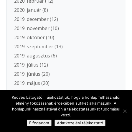
2020. február
(12)
2020. január
(8)
2019. december
(12)
2019. november
(10)
2019. október
(10)
2019. szeptember
(13)
2019. augusztus
(6)
2019. július
(12)
2019. június
(20)
2019. május
(20)
2019. április
(11)
Kedves Látogató! Tájékoztatjuk, hogy a honlap felhasználói
2019. március
(19)
élmény fokozásának érdekében sütiket alkalmazunk. A
honlapunk használatával ön a tájékoztatásunkat tudomásul
2019. február
(10)
veszi.
2019. január
(15)
Elfogadom
Adatkezelési tájékoztató
2018. december
(9)