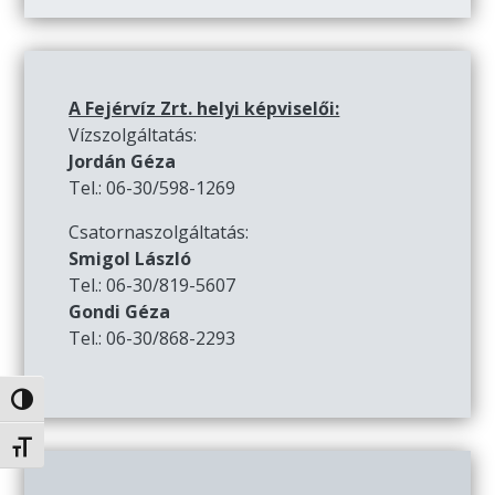
A Fejérvíz Zrt. helyi képviselői:
Vízszolgáltatás:
Jordán Géza
Tel.: 06-30/598-1269
Csatornaszolgáltatás:
Smigol László
Tel.: 06-30/819-5607
Gondi Géza
Tel.: 06-30/868-2293
Nagy kontraszt váltása
Betűméret váltása