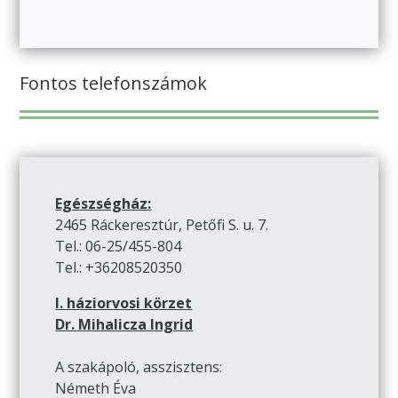
Fontos telefonszámok
Egészségház:
2465 Ráckeresztúr, Petőfi S. u. 7.
Tel.: 06-25/455-804
Tel.: +36208520350
I. háziorvosi körzet
Dr. Mihalicza Ingrid
A szakápoló, asszisztens:
Németh Éva