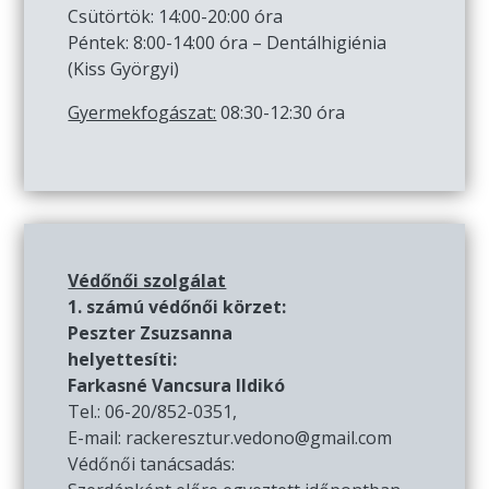
Csütörtök: 14:00-20:00 óra
Péntek: 8:00-14:00 óra – Dentálhigiénia
(Kiss Györgyi)
Gyermekfogászat:
08:30-12:30 óra
Védőnői szolgálat
1. számú védőnői körzet:
Peszter Zsuzsanna
helyettesíti:
Farkasné Vancsura Ildikó
Tel.: 06-20/852-0351,
E-mail: rackeresztur.vedono@gmail.com
Védőnői tanácsadás: