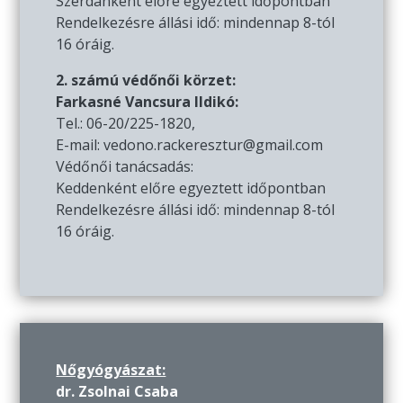
Szerdánként előre egyeztett időpontban
Rendelkezésre állási idő: mindennap 8-tól
16 óráig.
2. számú védőnői körzet:
Farkasné Vancsura Ildikó:
Tel.: 06-20/225-1820,
E-mail: vedono.rackeresztur@gmail.com
Védőnői tanácsadás:
Keddenként előre egyeztett időpontban
Rendelkezésre állási idő: mindennap 8-tól
16 óráig.
Nőgyógyászat:
dr. Zsolnai Csaba