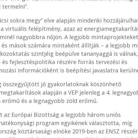
 termelni”.
kicsi sokra megy” elve alapján mindenki hozzájárulha
a virtuális felépítmény, azaz az energiamegtakarítá
minél nagyobbra nőjön. A legjobb mintaprojekteke
k és mások számára mintaként állítják – a legjobb m
 közoktatás szintjéig beépülve tananyaggá is válnak
és fejlesztéspolitika részére forrás tervezési és
ozási információként is beépítési javaslatra kerüln
g összegyűjtött jó gyakorlatoknak köszönhető
megtakarítások alapján a VEP jelenleg a 4. legnagyo
s erőmű és a legnagyobb zöld erőmű.
t az Európai Bizottság a legjobb három uniós
hatékonysági program egyikének választotta, míg
rszág köztársasági elnöke 2019-ben az ENSZ részér