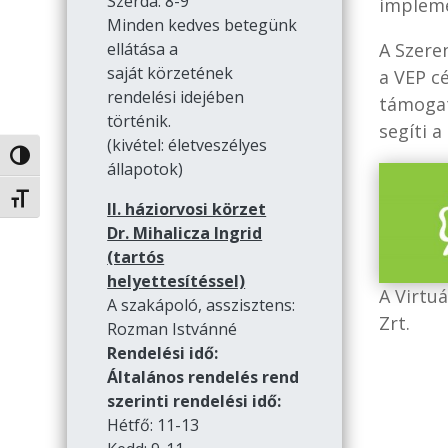
Szerda: 8-9
impleme
Minden kedves betegünk
A Szeren
ellátása a
saját körzetének
a VEP cé
rendelési idejében
támogat
történik.
segíti 
(kivétel: életveszélyes
Nagy kontraszt váltása
állapotok)
Betűméret váltása
II. háziorvosi körzet
Dr. Mihalicza Ingrid
(tartós
helyettesítéssel)
A Virtu
A szakápoló, asszisztens:
Zrt.
Rozman Istvánné
Rendelési idő:
Általános rendelés rend
szerinti rendelési idő:
Hétfő: 11-13