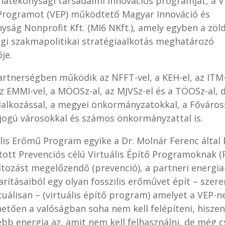
hatékonysági társadalmi innovációs programját, a Vi
rogramot (VEP) működtető Magyar Innováció és
yság Nonprofit Kft. (MI6 NKft.), amely egyben a zöl
gi szakmapolitikai stratégiaalkotás meghatározó
je.
artnerségben működik az NFFT-vel, a KEH-el, az ITM-
az EMMI-vel, a MÖOSz-al, az MJVSz-el és a TÖOSz-al, 
llalkozással, a megyei önkormányzatokkal, a Főváross
jogú városokkal és számos önkormányzattal is.
lis Erőmű Program egyike a Dr. Molnár Ferenc által k
tott Prevenciós célú Virtuális Építő Programoknak (
ltozást megelőzendő (prevenció), a partneri energia
rításaiból egy olyan fosszilis erőművet épít – szer
tuálisan – (virtuális építő program) amelyet a VEP-n
etően a valóságban soha nem kell felépíteni, hiszen
ebb energia az, amit nem kell felhasználni, de még 