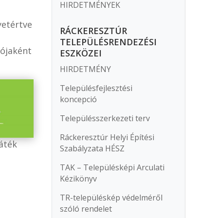
.
HIRDETMÉNYEK
yetértve
RÁCKERESZTÚR
TELEPÜLÉSRENDEZÉSI
ójaként
ESZKÖZEI
HIRDETMÉNY
Településfejlesztési
koncepció
Településszerkezeti terv
Ráckeresztúr Helyi Építési
áték
Szabályzata HÉSZ
TAK – Településképi Arculati
Kézikönyv
TR-településkép védelméről
szóló rendelet