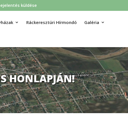
ejelentés küldése
yházak
Ráckeresztúri Hírmondó
Galéria
S HONLAPJÁN!