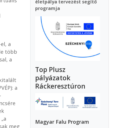
rtuális
életpálya tervezést segítő
programja
d
el, a
de több
al, a
Top Plusz
pályázatok
italált
Ráckeresztúron
PVÉP): a
-
encsére
ek
 „a
Magyar Falu Program
csak meg