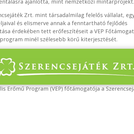
ntálásra ajánlotta, mint nemzetközi mintarprojekt
csejáték Zrt. mint társadalmilag felelős vállalat, eg
ljaival és elismerve annak a fenntartható fejlődés
ása érdekében tett erőfeszítéseit a VEP Főtámogat
a program minél szélesebb körű kiterjesztését.
ális Erőmű Program (VEP) főtámogatója a Szerencsej