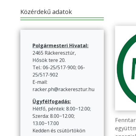
Közérdekű adatok
Polgármesteri Hivatal:
2465 Ráckeresztúr,
Hősök tere 20.
Tel.: 06-25/517-900; 06-
25/517-902
E-mail:
racker.ph@rackeresztur.hu
Ügyfélfogadás:
Hétfő, péntek: 8.00−12.00;
Szerda: 8.00−12.00;
Fenntar
13.00−17.00
együttm
Kedden és csütörtökön