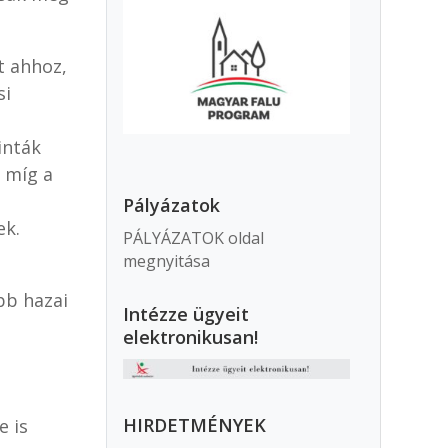
t ahhoz,
si
t
inták
, míg a
Pályázatok
ek.
PÁLYÁZATOK oldal
megnyitása
bb hazai
Intézze ügyeit
elektronikusan!
HIRDETMÉNYEK
e is