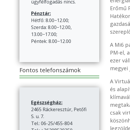
energia
ügyfélfogadás nincs.
Erőmű P
Pénztár:
Hatékon
Hétfő: 8.00−12.00;
gazdasá
Szerda: 8.00−12.00,
szereplő
13.00−17.00;
Péntek: 8.00−12.00
A Mi6 p
PM-el, 
ezer vá
megyei 
Fontos telefonszámok
A Virtuá
és alapí
klímavá
Egészségház:
megtaka
2465 Ráckeresztúr, Petőfi
csak vir
S. u. 7.
köszönh
Tel.: 06-25/455-804
legzöld