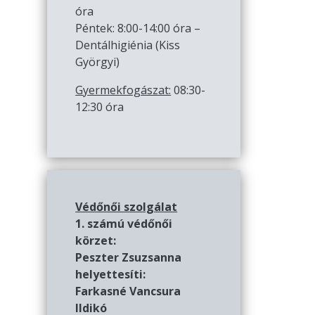
óra
Péntek: 8:00-14:00 óra –
Dentálhigiénia (Kiss
Györgyi)
Gyermekfogászat:
08:30-
12:30 óra
Védőnői szolgálat
1. számú védőnői
körzet:
Peszter Zsuzsanna
helyettesíti:
Farkasné Vancsura
Ildikó