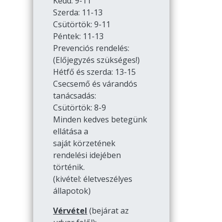
Kedd: 9-11
Szerda: 11-13
Csütörtök: 9-11
Péntek: 11-13
Prevenciós rendelés:
(Előjegyzés szükséges!)
Hétfő és szerda: 13-15
Csecsemő és várandós
tanácsadás:
Csütörtök: 8-9
Minden kedves betegünk
ellátása a
saját körzetének
rendelési idejében
történik.
(kivétel: életveszélyes
állapotok)
Vérvétel
(bejárat az