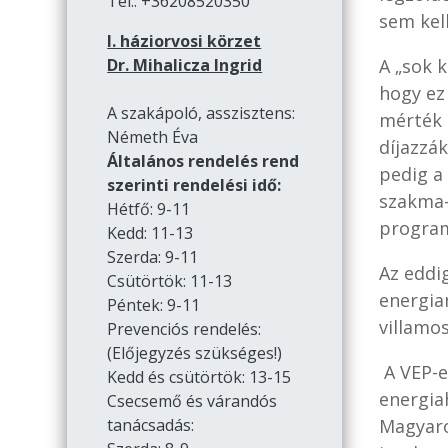
Tel.: +36208520350
sem kell
I. háziorvosi körzet
A „sok 
Dr. Mihalicza Ingrid
hogy ez 
A szakápoló, asszisztens:
mérték 
Németh Éva
díjazzá
Általános rendelés rend
pedig a
szerinti rendelési idő:
szakma- 
Hétfő: 9-11
program
Kedd: 11-13
Szerda: 9-11
Az eddi
Csütörtök: 11-13
energia
Péntek: 9-11
villamo
Prevenciós rendelés:
(Előjegyzés szükséges!)
A VEP-e
Kedd és csütörtök: 13-15
energia
Csecsemő és várandós
Magyaro
tanácsadás: