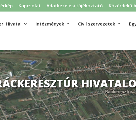
térkép
Kapcsolat
Adatkezelési tájékoztató
Közérdekű b
ri Hivatal
Intézmények
Civil szervezetek
Eg
RÁCKERESZTÚR HIVATALO