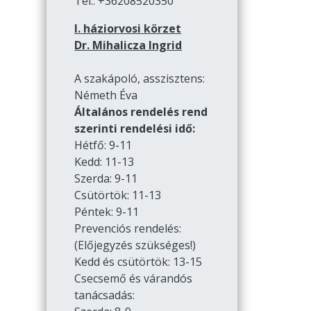
Tel.: +36208520350
I. háziorvosi körzet
Dr. Mihalicza Ingrid
A szakápoló, asszisztens:
Németh Éva
Általános rendelés rend
szerinti rendelési idő:
Hétfő: 9-11
Kedd: 11-13
Szerda: 9-11
Csütörtök: 11-13
Péntek: 9-11
Prevenciós rendelés:
(Előjegyzés szükséges!)
Kedd és csütörtök: 13-15
Csecsemő és várandós
tanácsadás: