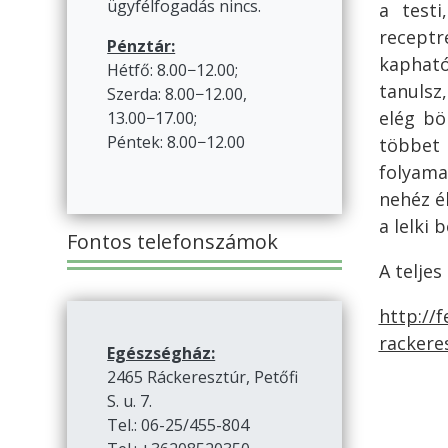
ügyfélfogadás nincs.
a testi
receptr
Pénztár:
kapható
Hétfő: 8.00−12.00;
tanulsz
Szerda: 8.00−12.00,
elég bö
13.00−17.00;
Péntek: 8.00−12.00
többet
folyamat
nehéz é
a lelki 
Fontos telefonszámok
A teljes
http://
rackere
Egészségház:
2465 Ráckeresztúr, Petőfi
S. u. 7.
Tel.: 06-25/455-804