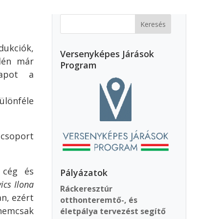
ukciók,
Versenyképes Járások
Idén már
Program
napot a
lönféle
ccsoport
 cég és
Pályázatok
ics Ilona
Ráckeresztúr
n, ezért
otthonteremtő-, és
 nemcsak
életpálya tervezést segítő