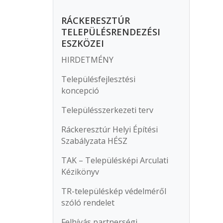
RÁCKERESZTÚR
TELEPÜLÉSRENDEZÉSI
ESZKÖZEI
HIRDETMÉNY
Településfejlesztési
koncepció
Településszerkezeti terv
Ráckeresztúr Helyi Építési
Szabályzata HÉSZ
TAK – Településképi Arculati
Kézikönyv
TR-településkép védelméről
szóló rendelet
Felhívás partnerségi