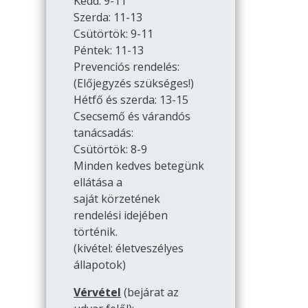
Kedd: 9-11
Szerda: 11-13
Csütörtök: 9-11
Péntek: 11-13
Prevenciós rendelés:
(Előjegyzés szükséges!)
Hétfő és szerda: 13-15
Csecsemő és várandós
tanácsadás:
Csütörtök: 8-9
Minden kedves betegünk
ellátása a
saját körzetének
rendelési idejében
történik.
(kivétel: életveszélyes
állapotok)
Vérvétel
(bejárat az