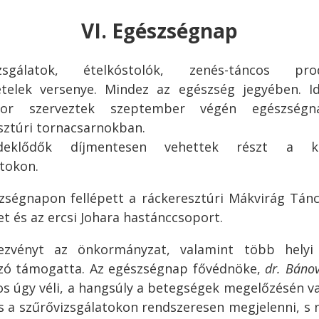
VI. Egészségnap
izsgálatok, ételkóstolók, zenés-táncos prod
telek versenye. Mindez az egészség jegyében. 
zor szerveztek szeptember végén egészség
sztúri tornacsarnokban.
eklődők díjmentesen vehettek részt a kü
atokon.
zségnapon fellépett a ráckeresztúri Mákvirág Tán
et és az ercsi Johara hastánccsoport.
ezvényt az önkormányzat, valamint több helyi
ozó támogatta. Az egészségnap fővédnöke,
dr. Bánov
os úgy véli, a hangsúly a betegségek megelőzésén va
 a szűrővizsgálatokon rendszeresen megjelenni, s