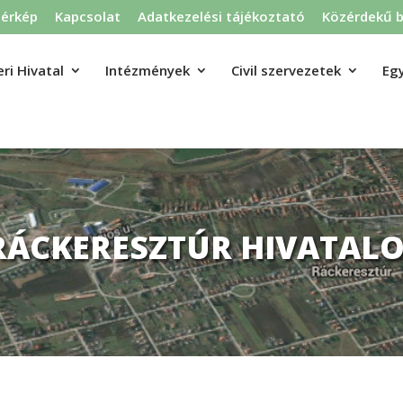
térkép
Kapcsolat
Adatkezelési tájékoztató
Közérdekű b
ri Hivatal
Intézmények
Civil szervezetek
Eg
RÁCKERESZTÚR HIVATALO