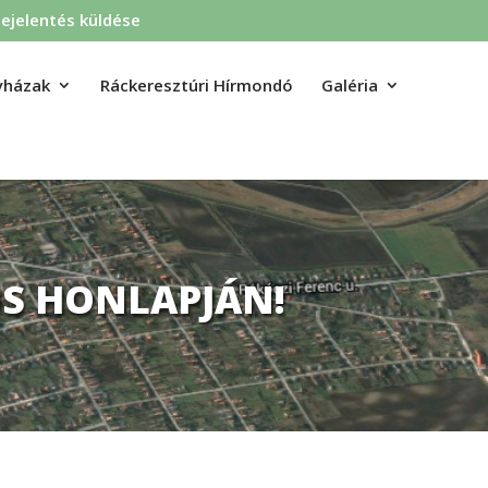
ejelentés küldése
yházak
Ráckeresztúri Hírmondó
Galéria
S HONLAPJÁN!