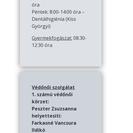
óra
Péntek: 8:00-14:00 óra –
Dentálhigiénia (Kiss
Györgyi)
Gyermekfogászat:
08:30-
12:30 óra
Védőnői szolgálat
1. számú védőnői
körzet:
Peszter Zsuzsanna
helyettesíti:
Farkasné Vancsura
Ildikó