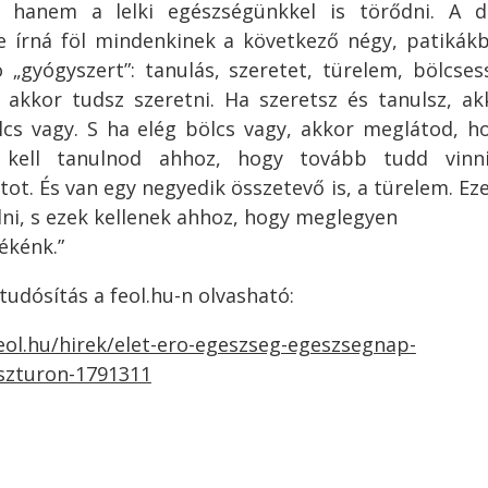
, hanem a lelki egészségünkkel is törődni. A 
e írná föl mindenkinek a következő négy, patiká
 „gyógyszert”: tanulás, szeretet, türelem, bölcses
, akkor tudsz szeretni. Ha szeretsz és tanulsz, a
lcs vagy. S ha elég bölcs vagy, akkor meglátod, 
 kell tanulnod ahhoz, hogy tovább tudd vinn
ot. És van egy negyedik összetevő is, a türelem. Ez
lni, s ezek kellenek ahhoz, hogy meglegyen
békénk.”
 tudósítás a feol.hu-n olvasható:
feol.hu/hirek/elet-ero-egeszseg-egeszsegnap-
szturon-1791311