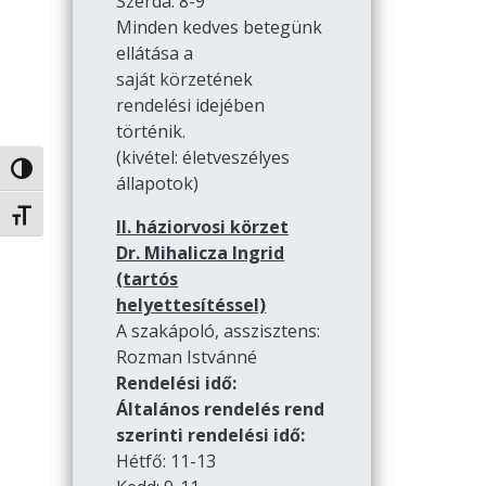
Szerda: 8-9
Minden kedves betegünk
ellátása a
saját körzetének
rendelési idejében
történik.
(kivétel: életveszélyes
Nagy kontraszt váltása
állapotok)
Betűméret váltása
II. háziorvosi körzet
Dr. Mihalicza Ingrid
(tartós
helyettesítéssel)
A szakápoló, asszisztens:
Rozman Istvánné
Rendelési idő:
Általános rendelés rend
szerinti rendelési idő:
Hétfő: 11-13