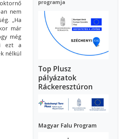
programja
doktornő
kban nem
ség. „Ha
kkor már
hogy még
i ezt a
ek nélkül
Top Plusz
pályázatok
Ráckeresztúron
Magyar Falu Program