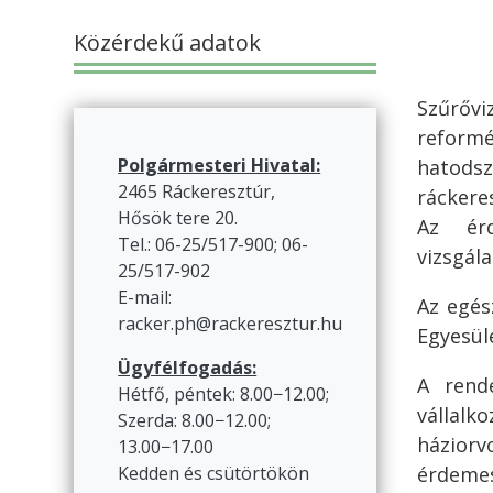
Közérdekű adatok
Szűrőv
reformé
Polgármesteri Hivatal:
hatods
2465 Ráckeresztúr,
ráckere
Hősök tere 20.
Az érd
Tel.: 06-25/517-900; 06-
vizsgál
25/517-902
E-mail:
Az egés
racker.ph@rackeresztur.hu
Egyesül
Ügyfélfogadás:
A rend
Hétfő, péntek: 8.00−12.00;
vállalk
Szerda: 8.00−12.00;
háziorv
13.00−17.00
érdemes
Kedden és csütörtökön