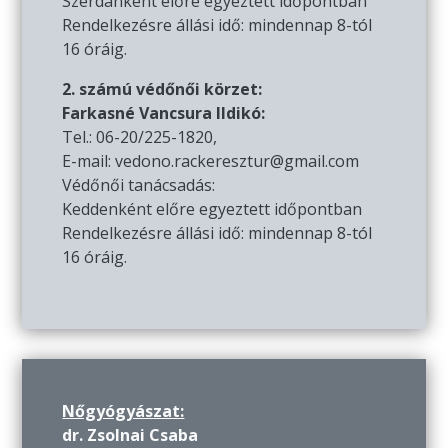
Szerdánként előre egyeztett időpontban
Rendelkezésre állási idő: mindennap 8-tól
16 óráig.
2. számú védőnői körzet:
Farkasné Vancsura Ildikó:
Tel.: 06-20/225-1820,
E-mail: vedono.rackeresztur@gmail.com
Védőnői tanácsadás:
Keddenként előre egyeztett időpontban
Rendelkezésre állási idő: mindennap 8-tól
16 óráig.
Nőgyógyászat:
dr. Zsolnai Csaba