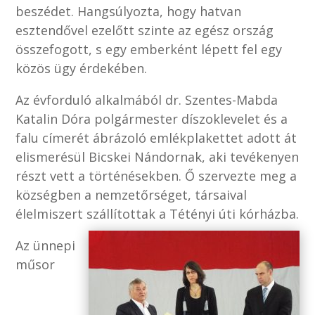
beszédet. Hangsúlyozta, hogy hatvan
esztendővel ezelőtt szinte az egész ország
összefogott, s egy emberként lépett fel egy
közös ügy érdekében.
Az évforduló alkalmából dr. Szentes-Mabda
Katalin Dóra polgármester díszoklevelet és a
falu címerét ábrázoló emlékplakettet adott át
elismerésül Bicskei Nándornak, aki tevékenyen
részt vett a történésekben. Ő szervezte meg a
községben a nemzetőrséget, társaival
élelmiszert szállítottak a Tétényi úti kórházba.
Az ünnepi
műsor