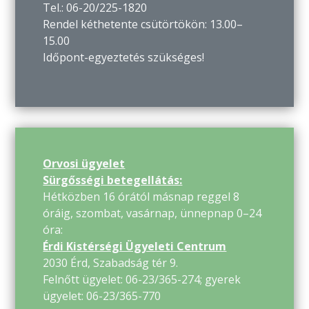
Tel.: 06-20/225-1820
Rendel kéthetente csütörtökön: 13.00–
15.00
Időpont-egyeztetés szükséges!
Orvosi ügyelet
Sürgősségi betegellátás:
Hétközben 16 órától másnap reggel 8
óráig, szombat, vasárnap, ünnepnap 0–24
óra:
Érdi Kistérségi Ügyeleti Centrum
2030 Érd, Szabadság tér 9.
Felnőtt ügyelet: 06-23/365-274; gyerek
ügyelet: 06-23/365-770