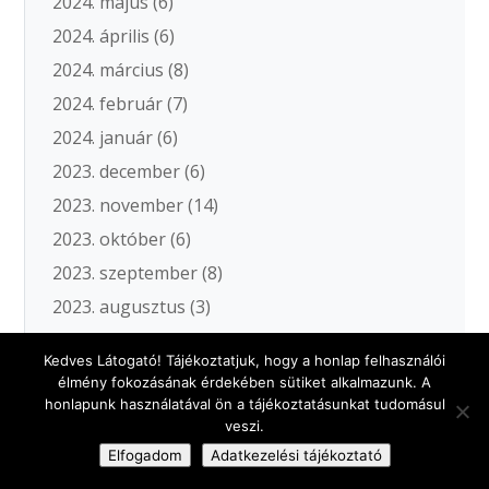
2024. május
(6)
2024. április
(6)
2024. március
(8)
2024. február
(7)
2024. január
(6)
2023. december
(6)
2023. november
(14)
2023. október
(6)
2023. szeptember
(8)
2023. augusztus
(3)
2023. július
(5)
Kedves Látogató! Tájékoztatjuk, hogy a honlap felhasználói
2023. június
(6)
élmény fokozásának érdekében sütiket alkalmazunk. A
honlapunk használatával ön a tájékoztatásunkat tudomásul
2023. május
(9)
veszi.
2023. április
(7)
Elfogadom
Adatkezelési tájékoztató
2023. március
(4)