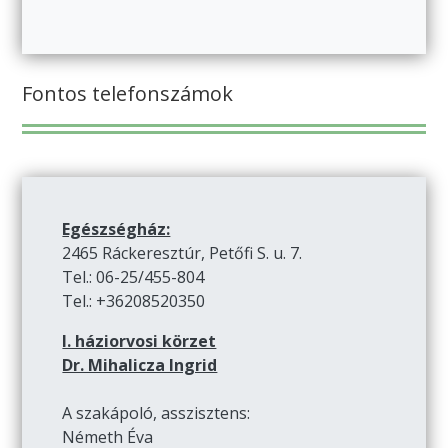
Fontos telefonszámok
Egészségház:
2465 Ráckeresztúr, Petőfi S. u. 7.
Tel.: 06-25/455-804
Tel.: +36208520350
I. háziorvosi körzet
Dr. Mihalicza Ingrid
A szakápoló, asszisztens:
Németh Éva