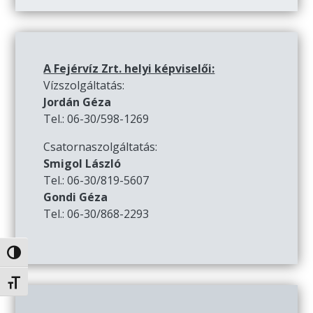
A Fejérvíz Zrt. helyi képviselői:
Vízszolgáltatás:
Jordán Géza
Tel.: 06-30/598-1269
Csatornaszolgáltatás:
Smigol László
Tel.: 06-30/819-5607
Gondi Géza
Tel.: 06-30/868-2293
Nagy kontraszt váltása
Betűméret váltása