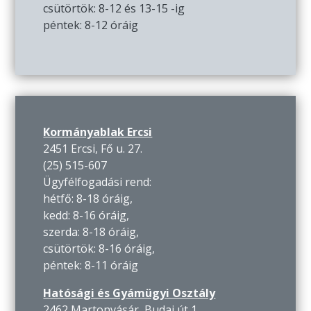
csütörtök: 8-12 és 13-15 -ig
péntek: 8-12 óráig
Kormányablak Ercsi
2451 Ercsi, Fő u. 27.
(25) 515-607
Ügyfélfogadási rend:
hétfő: 8-18 óráig,
kedd: 8-16 óráig,
szerda: 8-18 óráig,
csütörtök: 8-16 óráig,
péntek: 8-11 óráig
Hatósági és Gyámügyi Osztály
2462 Martonvásár, Budai út 1.