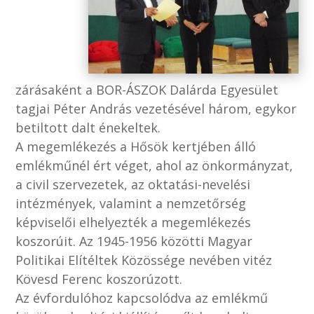
zárásaként a BOR-ÁSZOK Dalárda Egyesület
tagjai Péter András vezetésével három, egykor
betiltott dalt énekeltek.
A megemlékezés a Hősök kertjében álló
emlékműnél ért véget, ahol az önkormányzat,
a civil szervezetek, az oktatási-nevelési
intézmények, valamint a nemzetőrség
képviselői elhelyezték a megemlékezés
koszorúit. Az 1945-1956 közötti Magyar
Politikai Elítéltek Közössége nevében vitéz
Kövesd Ferenc koszorúzott.
Az évfordulóhoz kapcsolódva az emlékmű