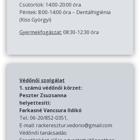
Csütörtök: 14:00-20:00 óra
Péntek: 8:00-14:00 óra – Dentálhigiénia
(Kiss Györgyi)
Gyermekfogászat:
08:30-12:30 óra
Védőnői szolgálat
1. számú védőnői körzet:
Peszter Zsuzsanna
helyettesíti:
Farkasné Vancsura Ildikó
Tel.: 06-20/852-0351,
E-mail: rackeresztur.vedono@gmail.com
Védőnői tanácsadás: