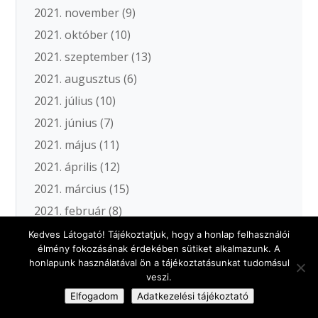
2021. november
(9)
2021. október
(10)
2021. szeptember
(13)
2021. augusztus
(6)
2021. július
(10)
2021. június
(7)
2021. május
(11)
2021. április
(12)
2021. március
(15)
2021. február
(8)
2021. január
(7)
Kedves Látogató! Tájékoztatjuk, hogy a honlap felhasználói
élmény fokozásának érdekében sütiket alkalmazunk. A
2020. december
(5)
honlapunk használatával ön a tájékoztatásunkat tudomásul
2020. november
(19)
veszi.
Elfogadom
Adatkezelési tájékoztató
2020. október
(18)