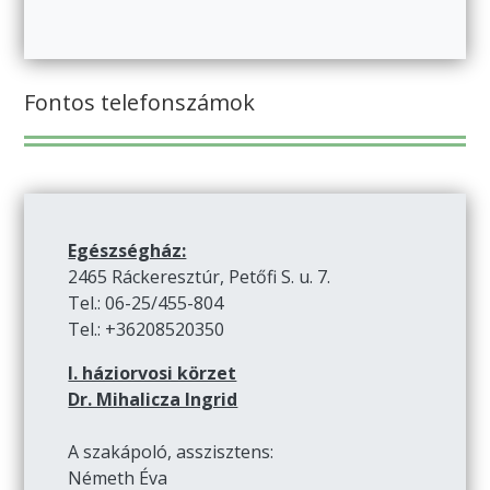
Fontos telefonszámok
Egészségház:
2465 Ráckeresztúr, Petőfi S. u. 7.
Tel.: 06-25/455-804
Tel.: +36208520350
I. háziorvosi körzet
Dr. Mihalicza Ingrid
A szakápoló, asszisztens:
Németh Éva