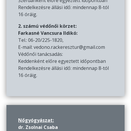
Szerdánként előre egyeztett időpontban
Rendelkezésre állási idő: mindennap 8-tól
16 óráig.
2. számú védőnői körzet:
Farkasné Vancsura Ildikó:
Tel.: 06-20/225-1820,
E-mail: vedono.rackeresztur@gmail.com
Védőnői tanácsadás:
Keddenként előre egyeztett időpontban
Rendelkezésre állási idő: mindennap 8-tól
16 óráig.
Nőgyógyászat:
dr. Zsolnai Csaba