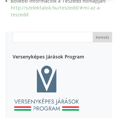
Bővebb információk a TeSzedd honlapján:
http://szelektalok.hu/teszedd/#mi-az-a-
teszedd
Versenyképes Járások Program