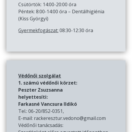
Csütörtök: 14:00-20:00 óra
Péntek: 8:00-14:00 óra – Dentálhigiénia
(Kiss Györgyi)
Gyermekfogászat:
08:30-12:30 óra
Védőnői szolgálat
1. számú védőnői körzet:
Peszter Zsuzsanna
helyettesíti:
Farkasné Vancsura Ildikó
Tel.: 06-20/852-0351,
E-mail: rackeresztur.vedono@gmail.com
Védőnői tanácsadás: