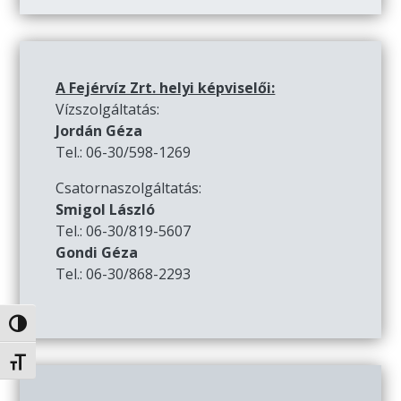
A Fejérvíz Zrt. helyi képviselői:
Vízszolgáltatás:
Jordán Géza
Tel.: 06-30/598-1269
Csatornaszolgáltatás:
Smigol László
Tel.: 06-30/819-5607
Gondi Géza
Tel.: 06-30/868-2293
Nagy kontraszt váltása
Betűméret váltása