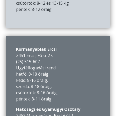
csütörtök: 8-12 és 13-15 -ig
péntek: 8-12 óráig
Kormányablak Ercsi
2451 Ercsi, Fő u. 27.
(25) 515-607
Ügyfélfogadási rend:
hétfő: 8-18 óráig,
kedd: 8-16 óráig,
szerda: 8-18 óráig,
csütörtök: 8-16 óráig,
péntek: 8-11 óráig
Hatósági és Gyámügyi Osztály
2462 Martonvásár, Budai út 1.