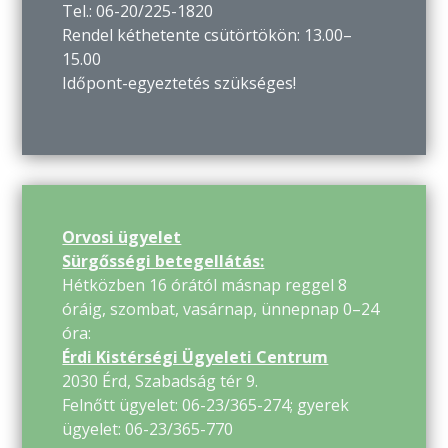
Tel.: 06-20/225-1820
Rendel kéthetente csütörtökön: 13.00–
15.00
Időpont-egyeztetés szükséges!
Orvosi ügyelet
Sürgősségi betegellátás:
Hétközben 16 órától másnap reggel 8
óráig, szombat, vasárnap, ünnepnap 0–24
óra:
Érdi Kistérségi Ügyeleti Centrum
2030 Érd, Szabadság tér 9.
Felnőtt ügyelet: 06-23/365-274; gyerek
ügyelet: 06-23/365-770