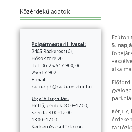
Közérdekű adatok
Ezúton 
Polgármesteri Hivatal:
5. napj
2465 Ráckeresztúr,
főbejár
Hősök tere 20.
veszélye
Tel.: 06-25/517-900; 06-
alkalma
25/517-902
E-mail:
Előford
racker.ph@rackeresztur.hu
gyalogos
parkolá
Ügyfélfogadás:
Hétfő, péntek: 8.00−12.00;
Kérjük,
Szerda: 8.00−12.00;
érdekéb
13.00−17.00
Kedden és csütörtökön
tartózk