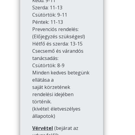
Kedd: 9-11
Szerda: 11-13
Csütörtök: 9-11
Péntek: 11-13
Prevenciós rendelés:
(Előjegyzés szükséges!)
Hétfő és szerda: 13-15
Csecsemő és várandós
tanácsadás:
Csütörtök: 8-9
Minden kedves betegünk
ellátása a
saját körzetének
rendelési idejében
történik.
(kivétel: életveszélyes
állapotok)
Vérvétel
(bejárat az