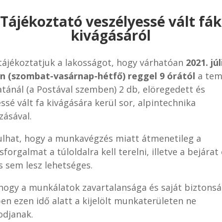
Tájékoztató veszélyessé vált fák
kivágásáról
tájékoztatjuk a lakosságot, hogy várhatóan
2021. júl
án (szombat-vasárnap-hétfő) reggel 9 órától
a te
atánál (a Postával szemben) 2 db, elöregedett és
ssé vált fa kivágására kerül sor, alpintechnika
zásával.
ulhat, hogy a munkavégzés miatt átmenetileg a
forgalmat a túloldalra kell terelni, illetve a bejárat 
s sem lesz lehetséges.
 hogy a munkálatok zavartalansága és saját biztons
en ezen idő alatt a kijelölt munkaterületen ne
odjanak.