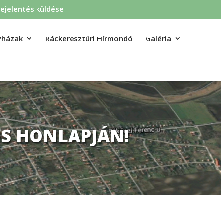
ejelentés küldése
yházak
Ráckeresztúri Hírmondó
Galéria
S HONLAPJÁN!