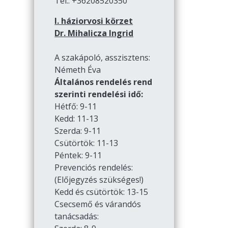
Tel.: +36208520350
I. háziorvosi körzet
Dr. Mihalicza Ingrid
A szakápoló, asszisztens:
Németh Éva
Általános rendelés rend
szerinti rendelési idő:
Hétfő: 9-11
Kedd: 11-13
Szerda: 9-11
Csütörtök: 11-13
Péntek: 9-11
Prevenciós rendelés:
(Előjegyzés szükséges!)
Kedd és csütörtök: 13-15
Csecsemő és várandós
tanácsadás: