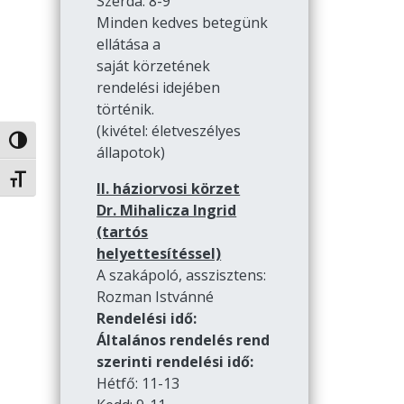
Szerda: 8-9
Minden kedves betegünk
ellátása a
saját körzetének
rendelési idejében
történik.
(kivétel: életveszélyes
Nagy kontraszt váltása
állapotok)
Betűméret váltása
II. háziorvosi körzet
Dr. Mihalicza Ingrid
(tartós
helyettesítéssel)
A szakápoló, asszisztens:
Rozman Istvánné
Rendelési idő:
Általános rendelés rend
szerinti rendelési idő:
Hétfő: 11-13