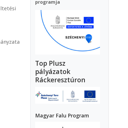
programja
ltetési
mányzata
Top Plusz
pályázatok
Ráckeresztúron
Magyar Falu Program