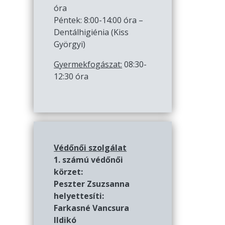
óra
Péntek: 8:00-14:00 óra –
Dentálhigiénia (Kiss
Györgyi)
Gyermekfogászat:
08:30-
12:30 óra
Védőnői szolgálat
1. számú védőnői
körzet:
Peszter Zsuzsanna
helyettesíti:
Farkasné Vancsura
Ildikó