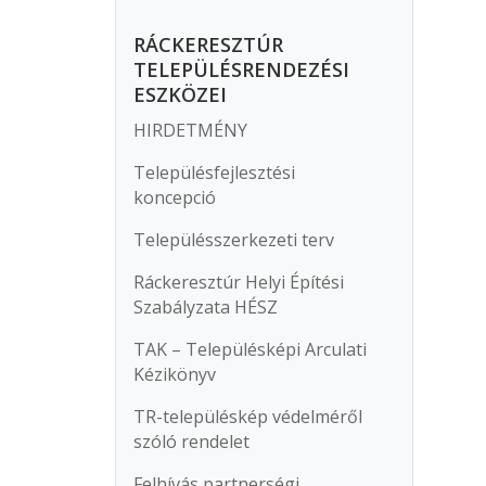
RÁCKERESZTÚR
TELEPÜLÉSRENDEZÉSI
ESZKÖZEI
HIRDETMÉNY
Településfejlesztési
koncepció
Településszerkezeti terv
Ráckeresztúr Helyi Építési
Szabályzata HÉSZ
TAK – Településképi Arculati
Kézikönyv
TR-településkép védelméről
szóló rendelet
Felhívás partnerségi