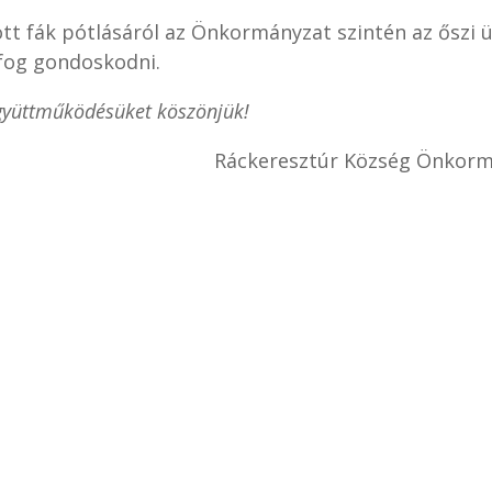
ott fák pótlásáról az Önkormányzat szintén az őszi ü
fog gondoskodni.
gyüttműködésüket köszönjük!
Ráckeresztúr Község Önkor