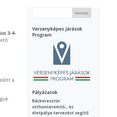
Versenyképes Járások
ius 3-4-
Program
mető
előtt a
Pályázatok
águk
Ráckeresztúr
otthonteremtő-, és
életpálya tervezést segítő