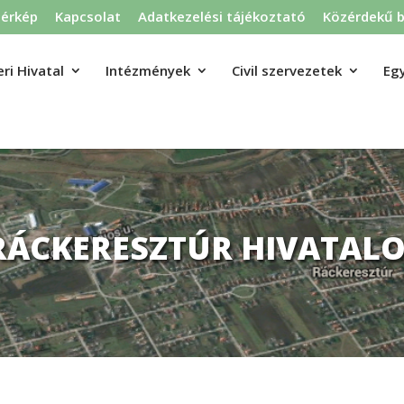
térkép
Kapcsolat
Adatkezelési tájékoztató
Közérdekű b
ri Hivatal
Intézmények
Civil szervezetek
Eg
RÁCKERESZTÚR HIVATALO