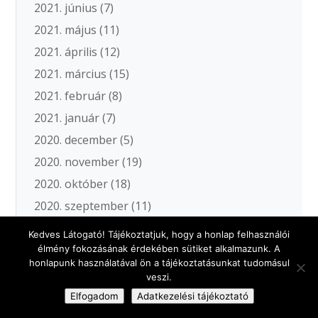
2021. június
(7)
2021. május
(11)
2021. április
(12)
2021. március
(15)
2021. február
(8)
2021. január
(7)
2020. december
(5)
2020. november
(19)
2020. október
(18)
2020. szeptember
(11)
2020. augusztus
(5)
Kedves Látogató! Tájékoztatjuk, hogy a honlap felhasználói
2020. július
(3)
élmény fokozásának érdekében sütiket alkalmazunk. A
honlapunk használatával ön a tájékoztatásunkat tudomásul
2020. június
(11)
veszi.
2020. május
(12)
Elfogadom
Adatkezelési tájékoztató
2020. április
(2)