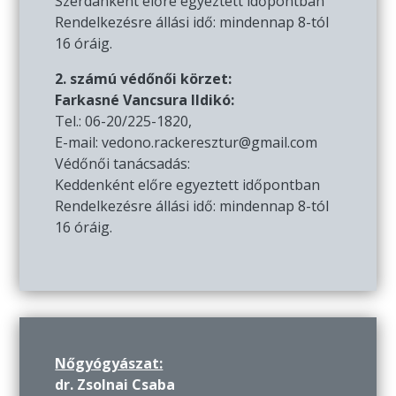
Szerdánként előre egyeztett időpontban
Rendelkezésre állási idő: mindennap 8-tól
16 óráig.
2. számú védőnői körzet:
Farkasné Vancsura Ildikó:
Tel.: 06-20/225-1820,
E-mail: vedono.rackeresztur@gmail.com
Védőnői tanácsadás:
Keddenként előre egyeztett időpontban
Rendelkezésre állási idő: mindennap 8-tól
16 óráig.
Nőgyógyászat:
dr. Zsolnai Csaba