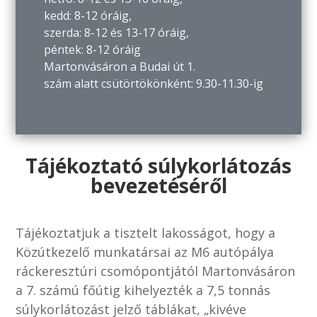
kedd: 8-12 óráig,
szerda: 8-12 és 13-17 óráig,
péntek: 8-12 óráig
Martonvásáron a Budai út 1.
szám alatt csütörtökönként: 9.30-11.30-ig
Tájékoztató súlykorlátozás
bevezetéséről
Tájékoztatjuk a tisztelt lakosságot, hogy a
Közútkezelő munkatársai az M6 autópálya
ráckeresztúri csomópontjától Martonvásáron
a 7. számú főútig kihelyezték a 7,5 tonnás
súlykorlátozást jelző táblákat, „kivéve