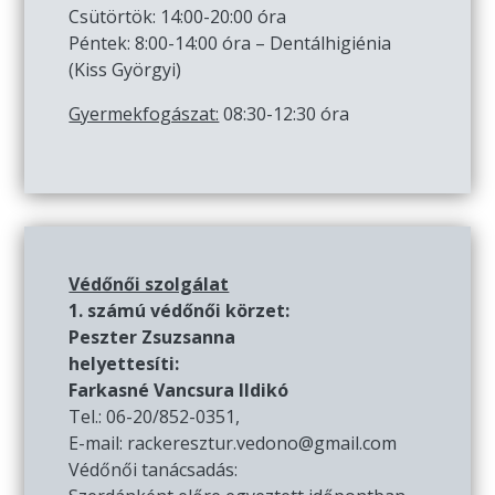
Csütörtök: 14:00-20:00 óra
Péntek: 8:00-14:00 óra – Dentálhigiénia
(Kiss Györgyi)
Gyermekfogászat:
08:30-12:30 óra
Védőnői szolgálat
1. számú védőnői körzet:
Peszter Zsuzsanna
helyettesíti:
Farkasné Vancsura Ildikó
Tel.: 06-20/852-0351,
E-mail: rackeresztur.vedono@gmail.com
Védőnői tanácsadás: