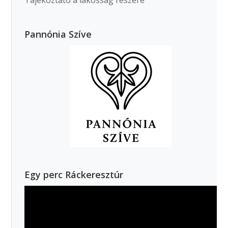
Tájékoztató a lakosság részére
Pannónia Szíve
Egy perc Ráckeresztúr