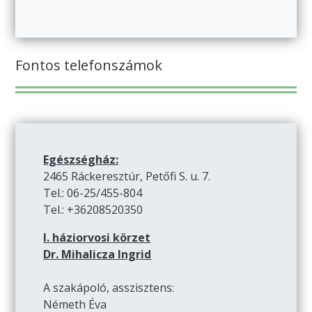
Fontos telefonszámok
Egészségház:
2465 Ráckeresztúr, Petőfi S. u. 7.
Tel.: 06-25/455-804
Tel.: +36208520350
I. háziorvosi körzet
Dr. Mihalicza Ingrid
A szakápoló, asszisztens:
Németh Éva