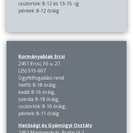
csütörtök: 8-12 és 13-15 -ig
péntek: 8-12 óráig
Kormányablak Ercsi
2451 Ercsi, Fő u. 27.
(25) 515-607
Ügyfélfogadási rend:
hétfő: 8-18 óráig,
kedd: 8-16 óráig,
szerda: 8-18 óráig,
csütörtök: 8-16 óráig,
péntek: 8-11 óráig
Hatósági és Gyámügyi Osztály
2462 Martonvásár, Budai út 1.