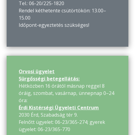
Tel.: 06-20/225-1820
Rendel kéthetente csütörtökön: 13.00–
15.00
Időpont-egyeztetés szükséges!
Orvosi ügyelet
Sürgősségi betegellátás:
Hétközben 16 órától másnap reggel 8
óráig, szombat, vasárnap, ünnepnap 0–24
óra:
Érdi Kistérségi Ügyeleti Centrum
2030 Érd, Szabadság tér 9.
Felnőtt ügyelet: 06-23/365-274; gyerek
ügyelet: 06-23/365-770