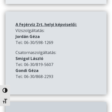
A Fejérvíz Zrt. helyi képviselői:
Vízszolgáltatás:
Jordán Géza
Tel.: 06-30/598-1269
Csatornaszolgáltatás:
Smigol László
Tel.: 06-30/819-5607
Gondi Géza
Tel.: 06-30/868-2293
Nagy kontraszt váltása
Betűméret váltása