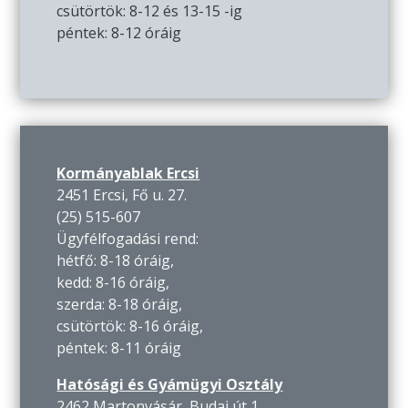
csütörtök: 8-12 és 13-15 -ig
péntek: 8-12 óráig
Kormányablak Ercsi
2451 Ercsi, Fő u. 27.
(25) 515-607
Ügyfélfogadási rend:
hétfő: 8-18 óráig,
kedd: 8-16 óráig,
szerda: 8-18 óráig,
csütörtök: 8-16 óráig,
péntek: 8-11 óráig
Hatósági és Gyámügyi Osztály
2462 Martonvásár, Budai út 1.