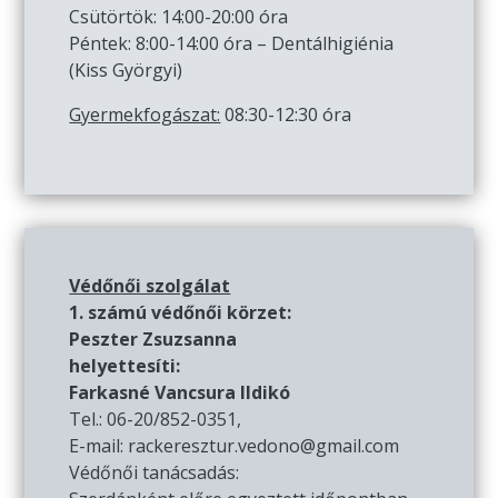
Csütörtök: 14:00-20:00 óra
Péntek: 8:00-14:00 óra – Dentálhigiénia
(Kiss Györgyi)
Gyermekfogászat:
08:30-12:30 óra
Védőnői szolgálat
1. számú védőnői körzet:
Peszter Zsuzsanna
helyettesíti:
Farkasné Vancsura Ildikó
Tel.: 06-20/852-0351,
E-mail: rackeresztur.vedono@gmail.com
Védőnői tanácsadás: