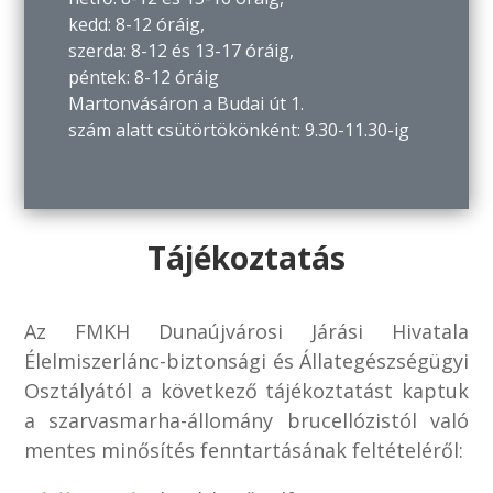
kedd: 8-12 óráig,
szerda: 8-12 és 13-17 óráig,
péntek: 8-12 óráig
Martonvásáron a Budai út 1.
szám alatt csütörtökönként: 9.30-11.30-ig
Tájékoztatás
Az FMKH Dunaújvárosi Járási Hivatala
Élelmiszerlánc-biztonsági és Állategészségügyi
Osztályától a következő tájékoztatást kaptuk
a szarvasmarha-állomány brucellózistól való
mentes minősítés fenntartásának feltételéről: