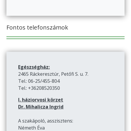
Fontos telefonszámok
Egészségház:
2465 Ráckeresztúr, Petőfi S. u. 7.
Tel.: 06-25/455-804
Tel.: +36208520350
I. háziorvosi körzet
Dr. Mihalicza Ingrid
A szakápoló, asszisztens:
Németh Éva