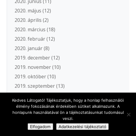
2020. június
(11)
2020. május
(12)
2020. április
(2)
2020. március
(18)
2020. február
(12)
2020. január
(8)
2019. december
(12)
2019. november
(10)
2019. október
(10)
2019. szeptember
(13)
2019. augusztus
(6)
Kedves Látogató! Tájékoztatjuk, hogy a honlap felhasználói
2019. július
(12)
élmény fokozásának érdekében sütiket alkalmazunk. A
honlapunk használatával ön a tájékoztatásunkat tudomásul
2019. június
(20)
veszi.
2019. május
(20)
Elfogadom
Adatkezelési tájékoztató
2019. április
(11)