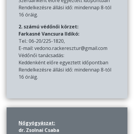
Szerdánként előre egyeztett időpontban
Rendelkezésre állási idő: mindennap 8-tól
16 óráig.
2. számú védőnői körzet:
Farkasné Vancsura Ildikó:
Tel.: 06-20/225-1820,
E-mail: vedono.rackeresztur@gmail.com
Védőnői tanácsadás:
Keddenként előre egyeztett időpontban
Rendelkezésre állási idő: mindennap 8-tól
16 óráig.
Nőgyógyászat:
dr. Zsolnai Csaba