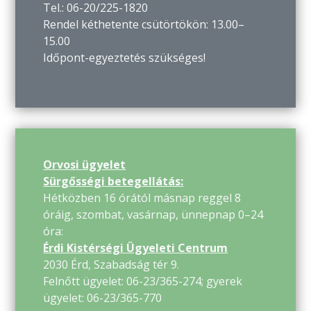
Tel.: 06-20/225-1820
Rendel kéthetente csütörtökön: 13.00–
15.00
Időpont-egyeztetés szükséges!
Orvosi ügyelet
Sürgősségi betegellátás:
Hétközben 16 órától másnap reggel 8
óráig, szombat, vasárnap, ünnepnap 0–24
óra:
Érdi Kistérségi Ügyeleti Centrum
2030 Érd, Szabadság tér 9.
Felnőtt ügyelet: 06-23/365-274; gyerek
ügyelet: 06-23/365-770