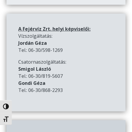
A Fejérvíz Zrt. helyi képviselői:
Vízszolgáltatás:
Jordán Géza
Tel.: 06-30/598-1269
Csatornaszolgáltatás:
Smigol László
Tel.: 06-30/819-5607
Gondi Géza
Tel.: 06-30/868-2293
Nagy kontraszt váltása
Betűméret váltása