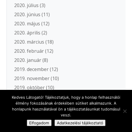
2020. július
(3)
2020. június
(11)
2020. május
(12)
2020. április
(2)
2020. március
(18)
2020. február
(12)
2020. január
(8)
2019. december
(12)
2019. november
(10)
2019. október
(10)
2019. szeptember
(13)
Kedves Látogató! Tájékoztatjuk, hogy a honlap felhasználói
élmény fokozásának érdekében sütiket alkalmazunk. A
2019. augusztus
(6)
honlapunk használatával ön a tájékoztatásunkat tudomásul
2019. július
(12)
veszi.
Elfogadom
Adatkezelési tájékoztató
2019. június
(20)