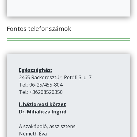
Fontos telefonszámok
Egészségház:
2465 Ráckeresztúr, Petőfi S. u. 7.
Tel.: 06-25/455-804
Tel.: +36208520350
I. háziorvosi körzet
Dr. Mihalicza Ingrid
A szakápoló, asszisztens:
Németh Éva