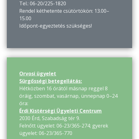
Tel.: 06-20/225-1820
Rendel kéthetente csütörtökön: 13.00–
15.00
Időpont-egyeztetés szükséges!
Orvosi ügyelet
Sürgősségi betegellátás:
Hétközben 16 órától másnap reggel 8
óráig, szombat, vasárnap, ünnepnap 0–24
óra:
Érdi Kistérségi Ügyeleti Centrum
2030 Érd, Szabadság tér 9.
Felnőtt ügyelet: 06-23/365-274; gyerek
ügyelet: 06-23/365-770