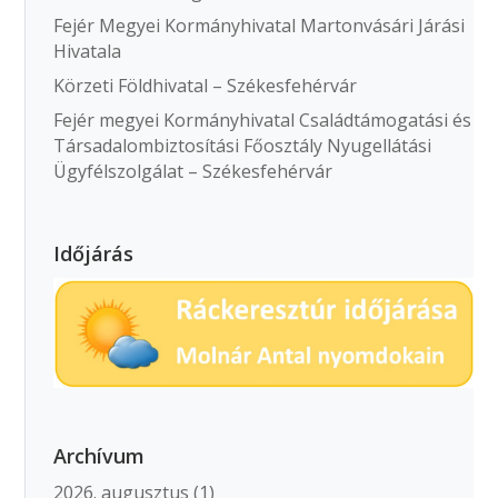
Fejér Megyei Kormányhivatal Martonvásári Járási
Hivatala
Körzeti Földhivatal – Székesfehérvár
Fejér megyei Kormányhivatal Családtámogatási és
Társadalombiztosítási Főosztály Nyugellátási
Ügyfélszolgálat – Székesfehérvár
Időjárás
Archívum
2026. augusztus
(1)