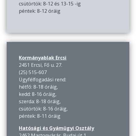
csütörtök: 8-12 és 13-15 -ig
péntek: 8-12 óráig
Kormányablak Ercsi
2451 Ercsi, Fő u. 27.
(25) 515-607
Ügyfélfogadási rend:
hétfő: 8-18 óráig,
kedd: 8-16 óráig,
szerda: 8-18 óráig,
csütörtök: 8-16 óráig,
péntek: 8-11 óráig
Hatósági és Gyámügyi Osztály
2462 Martonvásár, Budai út 1.