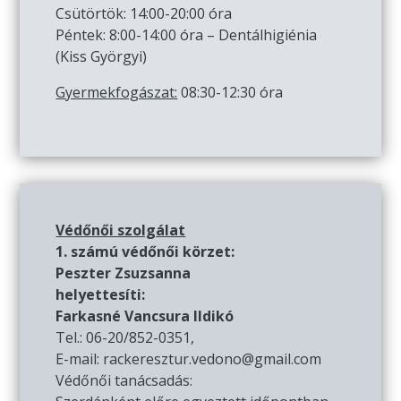
Csütörtök: 14:00-20:00 óra
Péntek: 8:00-14:00 óra – Dentálhigiénia
(Kiss Györgyi)
Gyermekfogászat:
08:30-12:30 óra
Védőnői szolgálat
1. számú védőnői körzet:
Peszter Zsuzsanna
helyettesíti:
Farkasné Vancsura Ildikó
Tel.: 06-20/852-0351,
E-mail: rackeresztur.vedono@gmail.com
Védőnői tanácsadás: