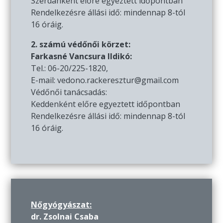
Szerdánként előre egyeztett időpontban
Rendelkezésre állási idő: mindennap 8-tól
16 óráig.
2. számú védőnői körzet:
Farkasné Vancsura Ildikó:
Tel.: 06-20/225-1820,
E-mail: vedono.rackeresztur@gmail.com
Védőnői tanácsadás:
Keddenként előre egyeztett időpontban
Rendelkezésre állási idő: mindennap 8-tól
16 óráig.
Nőgyógyászat:
dr. Zsolnai Csaba