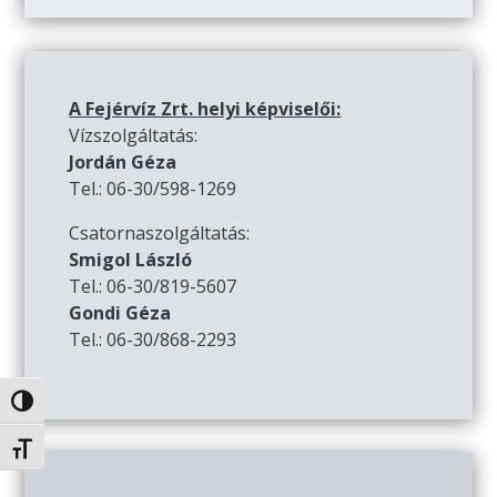
A Fejérvíz Zrt. helyi képviselői:
Vízszolgáltatás:
Jordán Géza
Tel.: 06-30/598-1269
Csatornaszolgáltatás:
Smigol László
Tel.: 06-30/819-5607
Gondi Géza
Tel.: 06-30/868-2293
Nagy kontraszt váltása
Betűméret váltása