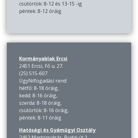
csütörtök: 8-12 és 13-15 -ig
péntek: 8-12 óráig
Kormányablak Ercsi
2451 Ercsi, Fő u. 27.
(25) 515-607
Ügyfélfogadási rend:
hétfő: 8-18 óráig,
kedd: 8-16 óráig,
szerda: 8-18 óráig,
csütörtök: 8-16 óráig,
péntek: 8-11 óráig
Hatósági és Gyámügyi Osztály
2462 Martonvásár, Budai út 1.