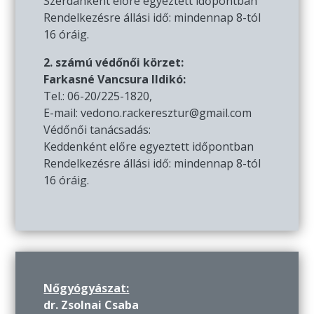
Szerdánként előre egyeztett időpontban
Rendelkezésre állási idő: mindennap 8-tól
16 óráig.
2. számú védőnői körzet:
Farkasné Vancsura Ildikó:
Tel.: 06-20/225-1820,
E-mail: vedono.rackeresztur@gmail.com
Védőnői tanácsadás:
Keddenként előre egyeztett időpontban
Rendelkezésre állási idő: mindennap 8-tól
16 óráig.
Nőgyógyászat:
dr. Zsolnai Csaba