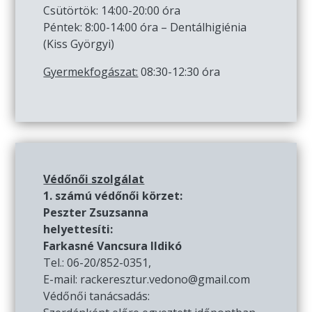
Csütörtök: 14:00-20:00 óra
Péntek: 8:00-14:00 óra – Dentálhigiénia
(Kiss Györgyi)
Gyermekfogászat:
08:30-12:30 óra
Védőnői szolgálat
1. számú védőnői körzet:
Peszter Zsuzsanna
helyettesíti:
Farkasné Vancsura Ildikó
Tel.: 06-20/852-0351,
E-mail: rackeresztur.vedono@gmail.com
Védőnői tanácsadás: