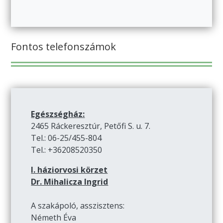
Fontos telefonszámok
Egészségház:
2465 Ráckeresztúr, Petőfi S. u. 7.
Tel.: 06-25/455-804
Tel.: +36208520350
I. háziorvosi körzet
Dr. Mihalicza Ingrid
A szakápoló, asszisztens:
Németh Éva