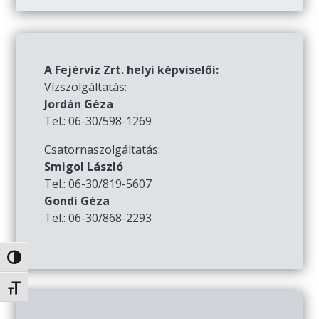
A Fejérvíz Zrt. helyi képviselői:
Vízszolgáltatás:
Jordán Géza
Tel.: 06-30/598-1269
Csatornaszolgáltatás:
Smigol László
Tel.: 06-30/819-5607
Gondi Géza
Tel.: 06-30/868-2293
Nagy kontraszt váltása
Betűméret váltása