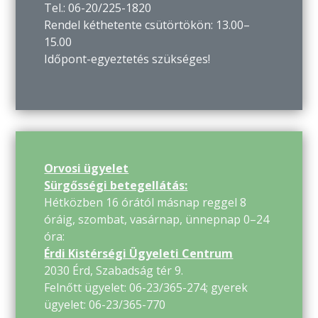
Tel.: 06-20/225-1820
Rendel kéthetente csütörtökön: 13.00–
15.00
Időpont-egyeztetés szükséges!
Orvosi ügyelet
Sürgősségi betegellátás:
Hétközben 16 órától másnap reggel 8
óráig, szombat, vasárnap, ünnepnap 0–24
óra:
Érdi Kistérségi Ügyeleti Centrum
2030 Érd, Szabadság tér 9.
Felnőtt ügyelet: 06-23/365-274; gyerek
ügyelet: 06-23/365-770