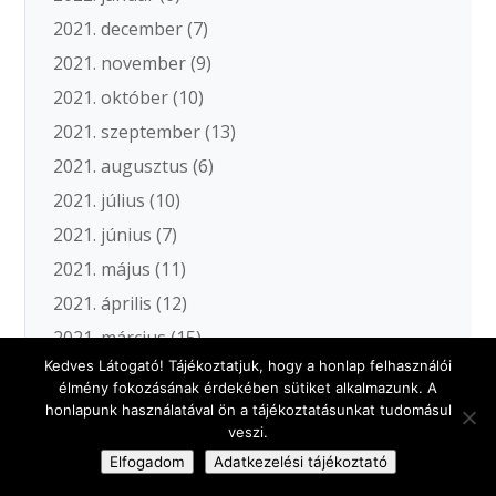
2021. december
(7)
2021. november
(9)
2021. október
(10)
2021. szeptember
(13)
2021. augusztus
(6)
2021. július
(10)
2021. június
(7)
2021. május
(11)
2021. április
(12)
2021. március
(15)
Kedves Látogató! Tájékoztatjuk, hogy a honlap felhasználói
2021. február
(8)
élmény fokozásának érdekében sütiket alkalmazunk. A
2021. január
(7)
honlapunk használatával ön a tájékoztatásunkat tudomásul
veszi.
2020. december
(5)
Elfogadom
Adatkezelési tájékoztató
2020. november
(19)