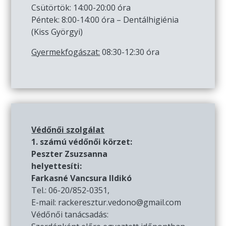
Csütörtök: 14:00-20:00 óra
Péntek: 8:00-14:00 óra – Dentálhigiénia
(Kiss Györgyi)
Gyermekfogászat:
08:30-12:30 óra
Védőnői szolgálat
1. számú védőnői körzet:
Peszter Zsuzsanna
helyettesíti:
Farkasné Vancsura Ildikó
Tel.: 06-20/852-0351,
E-mail: rackeresztur.vedono@gmail.com
Védőnői tanácsadás: