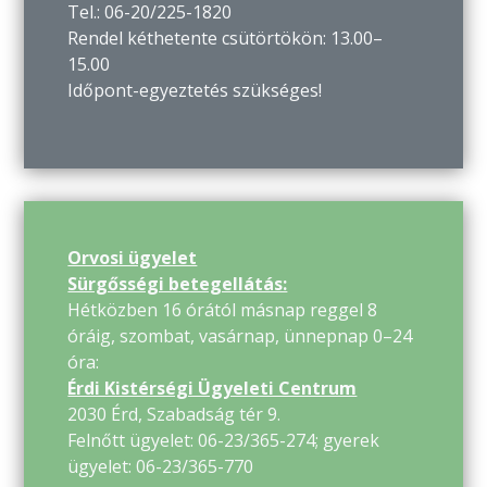
Tel.: 06-20/225-1820
Rendel kéthetente csütörtökön: 13.00–
15.00
Időpont-egyeztetés szükséges!
Orvosi ügyelet
Sürgősségi betegellátás:
Hétközben 16 órától másnap reggel 8
óráig, szombat, vasárnap, ünnepnap 0–24
óra:
Érdi Kistérségi Ügyeleti Centrum
2030 Érd, Szabadság tér 9.
Felnőtt ügyelet: 06-23/365-274; gyerek
ügyelet: 06-23/365-770