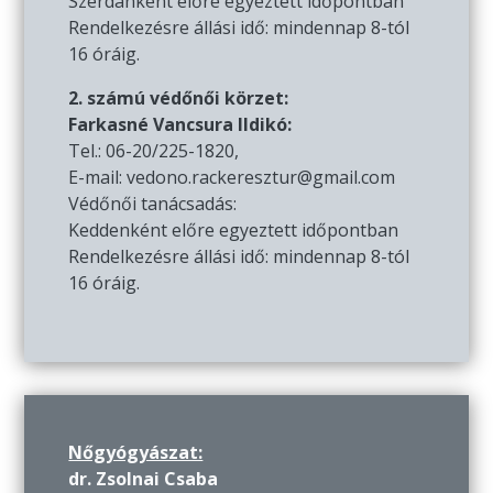
Szerdánként előre egyeztett időpontban
Rendelkezésre állási idő: mindennap 8-tól
16 óráig.
2. számú védőnői körzet:
Farkasné Vancsura Ildikó:
Tel.: 06-20/225-1820,
E-mail: vedono.rackeresztur@gmail.com
Védőnői tanácsadás:
Keddenként előre egyeztett időpontban
Rendelkezésre állási idő: mindennap 8-tól
16 óráig.
Nőgyógyászat:
dr. Zsolnai Csaba