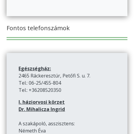
Fontos telefonszámok
Egészségház:
2465 Ráckeresztúr, Petőfi S. u. 7.
Tel.: 06-25/455-804
Tel.: +36208520350
I. háziorvosi körzet
Dr. Mihalicza Ingrid
A szakápoló, asszisztens:
Németh Éva