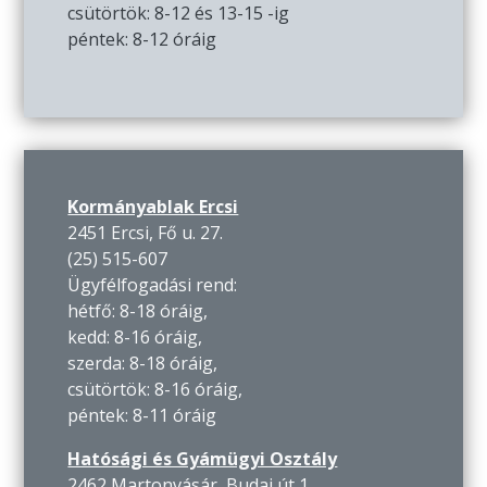
csütörtök: 8-12 és 13-15 -ig
péntek: 8-12 óráig
Kormányablak Ercsi
2451 Ercsi, Fő u. 27.
(25) 515-607
Ügyfélfogadási rend:
hétfő: 8-18 óráig,
kedd: 8-16 óráig,
szerda: 8-18 óráig,
csütörtök: 8-16 óráig,
péntek: 8-11 óráig
Hatósági és Gyámügyi Osztály
2462 Martonvásár, Budai út 1.