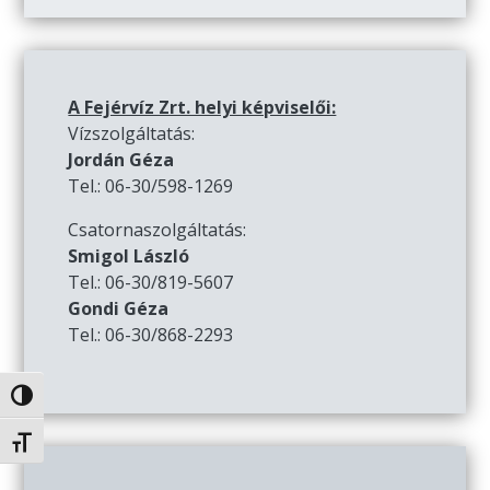
A Fejérvíz Zrt. helyi képviselői:
Vízszolgáltatás:
Jordán Géza
Tel.: 06-30/598-1269
Csatornaszolgáltatás:
Smigol László
Tel.: 06-30/819-5607
Gondi Géza
Tel.: 06-30/868-2293
Nagy kontraszt váltása
Betűméret váltása