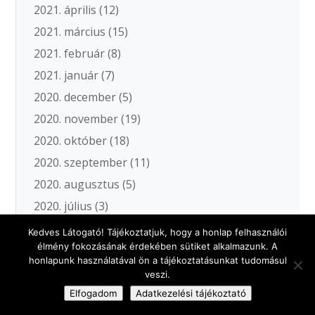
2021. április
(12)
2021. március
(15)
2021. február
(8)
2021. január
(7)
2020. december
(5)
2020. november
(19)
2020. október
(18)
2020. szeptember
(11)
2020. augusztus
(5)
2020. július
(3)
2020. június
(11)
Kedves Látogató! Tájékoztatjuk, hogy a honlap felhasználói
élmény fokozásának érdekében sütiket alkalmazunk. A
2020. május
(12)
honlapunk használatával ön a tájékoztatásunkat tudomásul
2020. április
(2)
veszi.
2020. március
(18)
Elfogadom
Adatkezelési tájékoztató
2020. február
(12)