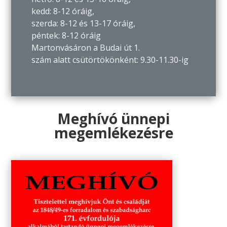
kedd: 8-12 óráig,
szerda: 8-12 és 13-17 óráig,
péntek: 8-12 óráig
Martonvásáron a Budai út 1.
szám alatt csütörtökönként: 9.30-11.30-ig
Meghívó ünnepi
megemlékezésre