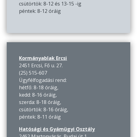
csütörtök: 8-12 és 13-15 -ig
péntek: 8-12 óráig
Kormányablak Ercsi
2451 Ercsi, Fő u. 27.
(25) 515-607
Ügyfélfogadási rend:
hétfő: 8-18 óráig,
kedd: 8-16 óráig,
szerda: 8-18 óráig,
csütörtök: 8-16 óráig,
péntek: 8-11 óráig
Hatósági és Gyámügyi Osztály
2462 Martonvásár, Budai út 1.