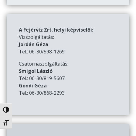
A Fejérvíz Zrt. helyi képviselői:
Vízszolgáltatás:
Jordán Géza
Tel.: 06-30/598-1269
Csatornaszolgáltatás:
Smigol László
Tel.: 06-30/819-5607
Gondi Géza
Tel.: 06-30/868-2293
Nagy kontraszt váltása
Betűméret váltása