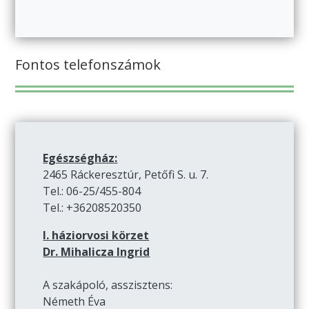
Fontos telefonszámok
Egészségház:
2465 Ráckeresztúr, Petőfi S. u. 7.
Tel.: 06-25/455-804
Tel.: +36208520350
I. háziorvosi körzet
Dr. Mihalicza Ingrid
A szakápoló, asszisztens:
Németh Éva