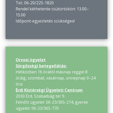
Tel.: 06-20/225-1820
Rendel kéthetente csütörtökön: 13.00–
15.00
Időpont-egyeztetés szükséges!
Orvosi ügyelet
Sürgősségi betegellátás:
Hétközben 16 órától másnap reggel 8
óráig, szombat, vasárnap, ünnepnap 0–24
óra:
Érdi Kistérségi Ügyeleti Centrum
2030 Érd, Szabadság tér 9.
Felnőtt ügyelet: 06-23/365-274; gyerek
ügyelet: 06-23/365-770