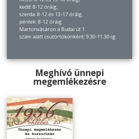
kedd: 8-12 óráig,
szerda: 8-12 és 13-17 óráig,
péntek: 8-12 óráig
Martonvásáron a Budai út 1.
szám alatt csütörtökönként: 9.30-11.30-ig
Meghívó ünnepi
megemlékezésre