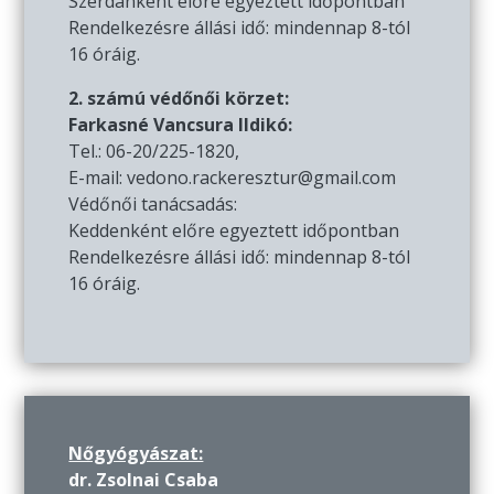
Szerdánként előre egyeztett időpontban
Rendelkezésre állási idő: mindennap 8-tól
16 óráig.
2. számú védőnői körzet:
Farkasné Vancsura Ildikó:
Tel.: 06-20/225-1820,
E-mail: vedono.rackeresztur@gmail.com
Védőnői tanácsadás:
Keddenként előre egyeztett időpontban
Rendelkezésre állási idő: mindennap 8-tól
16 óráig.
Nőgyógyászat:
dr. Zsolnai Csaba