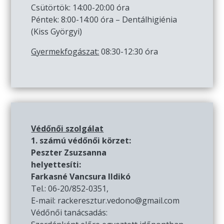
Csütörtök: 14:00-20:00 óra
Péntek: 8:00-14:00 óra – Dentálhigiénia
(Kiss Györgyi)
Gyermekfogászat:
08:30-12:30 óra
Védőnői szolgálat
1. számú védőnői körzet:
Peszter Zsuzsanna
helyettesíti:
Farkasné Vancsura Ildikó
Tel.: 06-20/852-0351,
E-mail: rackeresztur.vedono@gmail.com
Védőnői tanácsadás: