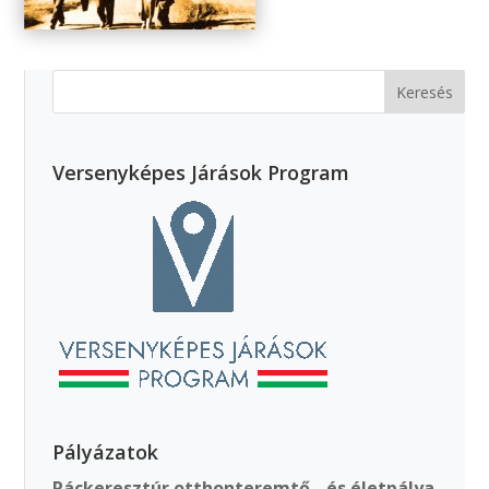
Versenyképes Járások Program
Pályázatok
Ráckeresztúr otthonteremtő-, és életpálya