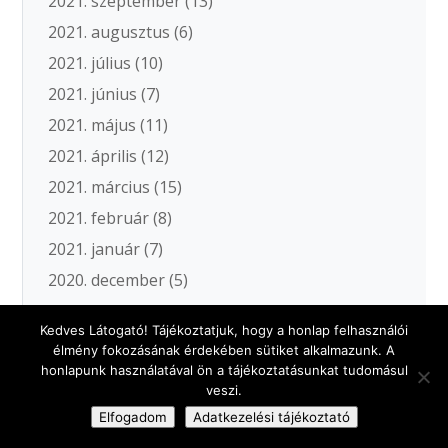
2021. szeptember
(13)
2021. augusztus
(6)
2021. július
(10)
2021. június
(7)
2021. május
(11)
2021. április
(12)
2021. március
(15)
2021. február
(8)
2021. január
(7)
2020. december
(5)
2020. november
(19)
Kedves Látogató! Tájékoztatjuk, hogy a honlap felhasználói
2020. október
(18)
élmény fokozásának érdekében sütiket alkalmazunk. A
2020. szeptember
(11)
honlapunk használatával ön a tájékoztatásunkat tudomásul
veszi.
2020. augusztus
(5)
Elfogadom
Adatkezelési tájékoztató
2020. július
(3)