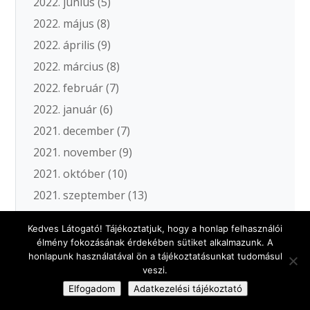
2022. június
(5)
2022. május
(8)
2022. április
(9)
2022. március
(8)
2022. február
(7)
2022. január
(6)
2021. december
(7)
2021. november
(9)
2021. október
(10)
2021. szeptember
(13)
2021. augusztus
(6)
Kedves Látogató! Tájékoztatjuk, hogy a honlap felhasználói
2021. július
(10)
élmény fokozásának érdekében sütiket alkalmazunk. A
honlapunk használatával ön a tájékoztatásunkat tudomásul
2021. június
(7)
veszi.
2021. május
(11)
Elfogadom
Adatkezelési tájékoztató
2021. április
(12)