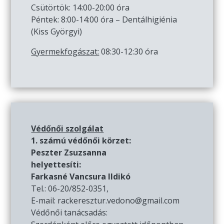
Csütörtök: 14:00-20:00 óra
Péntek: 8:00-14:00 óra – Dentálhigiénia
(Kiss Györgyi)
Gyermekfogászat:
08:30-12:30 óra
Védőnői szolgálat
1. számú védőnői körzet:
Peszter Zsuzsanna
helyettesíti:
Farkasné Vancsura Ildikó
Tel.: 06-20/852-0351,
E-mail: rackeresztur.vedono@gmail.com
Védőnői tanácsadás: