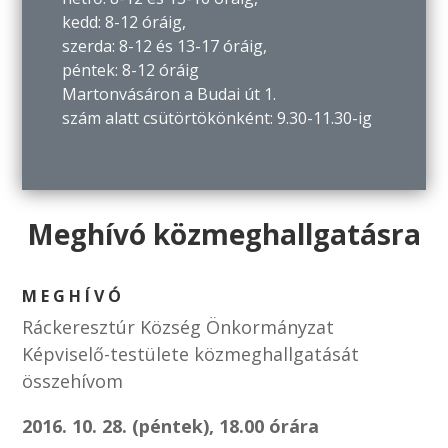
kedd: 8-12 óráig,
szerda: 8-12 és 13-17 óráig,
péntek: 8-12 óráig
Martonvásáron a Budai út 1.
szám alatt csütörtökönként: 9.30-11.30-ig
Meghívó közmeghallgatásra
M E G H Í V Ó
Ráckeresztúr Község Önkormányzat
Képviselő-testülete közmeghallgatását
összehívom
2016. 10. 28. (péntek), 18.00 órára