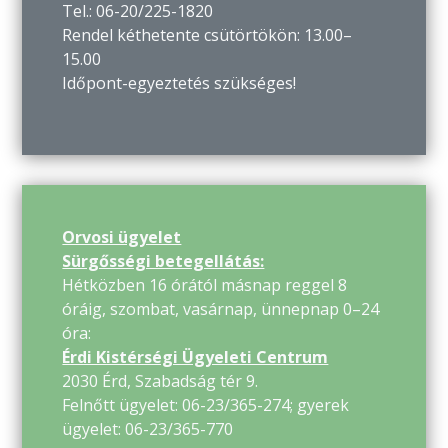
Tel.: 06-20/225-1820
Rendel kéthetente csütörtökön: 13.00–
15.00
Időpont-egyeztetés szükséges!
Orvosi ügyelet
Sürgősségi betegellátás:
Hétközben 16 órától másnap reggel 8
óráig, szombat, vasárnap, ünnepnap 0–24
óra:
Érdi Kistérségi Ügyeleti Centrum
2030 Érd, Szabadság tér 9.
Felnőtt ügyelet: 06-23/365-274; gyerek
ügyelet: 06-23/365-770