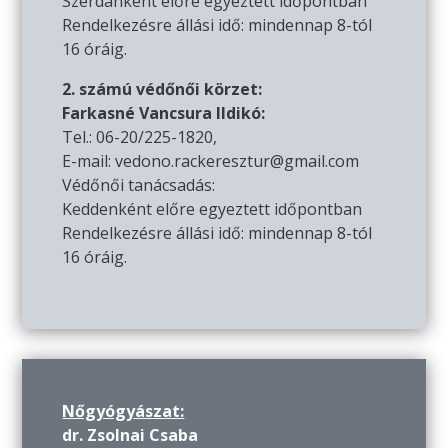
Szerdánként előre egyeztett időpontban
Rendelkezésre állási idő: mindennap 8-tól
16 óráig.
2. számú védőnői körzet:
Farkasné Vancsura Ildikó:
Tel.: 06-20/225-1820,
E-mail: vedono.rackeresztur@gmail.com
Védőnői tanácsadás:
Keddenként előre egyeztett időpontban
Rendelkezésre állási idő: mindennap 8-tól
16 óráig.
Nőgyógyászat:
dr. Zsolnai Csaba