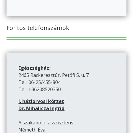
Fontos telefonszámok
Egészségház:
2465 Ráckeresztúr, Petőfi S. u. 7.
Tel.: 06-25/455-804
Tel.: +36208520350
I. háziorvosi körzet
Dr. Mihalicza Ingrid
A szakápoló, asszisztens:
Németh Éva