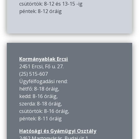
csütörtök: 8-12 és 13-15 -ig
péntek: 8-12 óráig
Kormányablak Ercsi
2451 Ercsi, Fő u. 27.
(25) 515-607
Ügyfélfogadási rend:
hétfő: 8-18 óráig,
kedd: 8-16 óráig,
szerda: 8-18 óráig,
csütörtök: 8-16 óráig,
péntek: 8-11 óráig
Hatósági és Gyámügyi Osztály
2462 Martonvásár, Budai út 1.