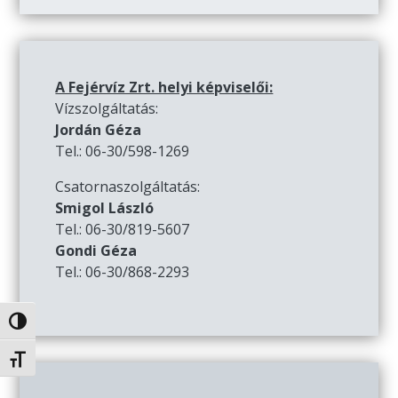
A Fejérvíz Zrt. helyi képviselői:
Vízszolgáltatás:
Jordán Géza
Tel.: 06-30/598-1269
Csatornaszolgáltatás:
Smigol László
Tel.: 06-30/819-5607
Gondi Géza
Tel.: 06-30/868-2293
Nagy kontraszt váltása
Betűméret váltása