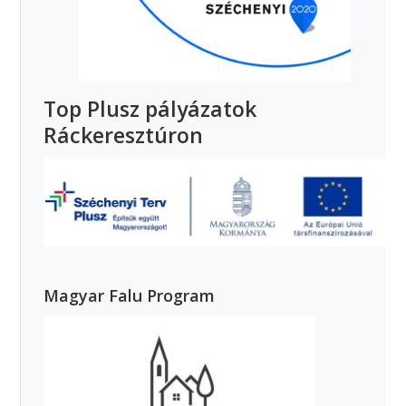
Top Plusz pályázatok
Ráckeresztúron
Magyar Falu Program