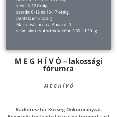
kedd: 8-12 óráig,
szerda: 8-12 és 13-17 óráig,
péntek: 8-12 óráig
Martonvásáron a Budai út 1.
szám alatt csütörtökönként: 9.30-11.30-ig
M E G H Í V Ó – lakossági
fórumra
M E G H Í V Ó
Ráckeresztúr Község Önkormányzat
Képviselő-testülete
lakossági fórumot tart