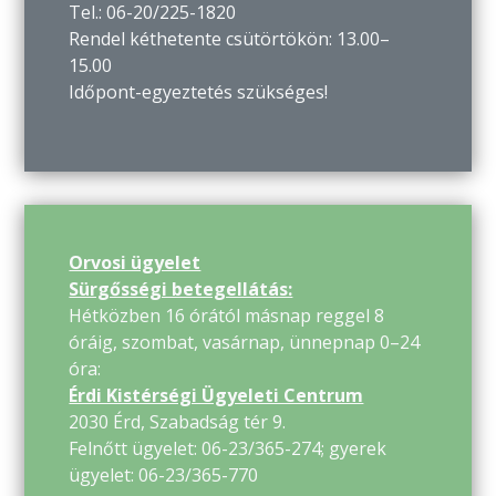
Tel.: 06-20/225-1820
Rendel kéthetente csütörtökön: 13.00–
15.00
Időpont-egyeztetés szükséges!
Orvosi ügyelet
Sürgősségi betegellátás:
Hétközben 16 órától másnap reggel 8
óráig, szombat, vasárnap, ünnepnap 0–24
óra:
Érdi Kistérségi Ügyeleti Centrum
2030 Érd, Szabadság tér 9.
Felnőtt ügyelet: 06-23/365-274; gyerek
ügyelet: 06-23/365-770