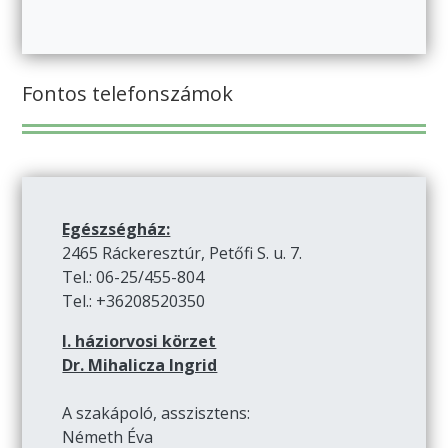
Fontos telefonszámok
Egészségház:
2465 Ráckeresztúr, Petőfi S. u. 7.
Tel.: 06-25/455-804
Tel.: +36208520350
I. háziorvosi körzet
Dr. Mihalicza Ingrid
A szakápoló, asszisztens:
Németh Éva