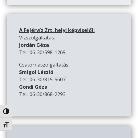
A Fejérvíz Zrt. helyi képviselői:
Vízszolgáltatás:
Jordán Géza
Tel.: 06-30/598-1269
Csatornaszolgáltatás:
Smigol László
Tel.: 06-30/819-5607
Gondi Géza
Tel.: 06-30/868-2293
Nagy kontraszt váltása
Betűméret váltása