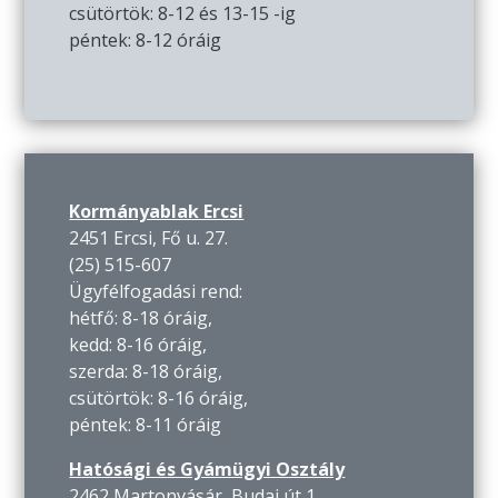
csütörtök: 8-12 és 13-15 -ig
péntek: 8-12 óráig
Kormányablak Ercsi
2451 Ercsi, Fő u. 27.
(25) 515-607
Ügyfélfogadási rend:
hétfő: 8-18 óráig,
kedd: 8-16 óráig,
szerda: 8-18 óráig,
csütörtök: 8-16 óráig,
péntek: 8-11 óráig
Hatósági és Gyámügyi Osztály
2462 Martonvásár, Budai út 1.