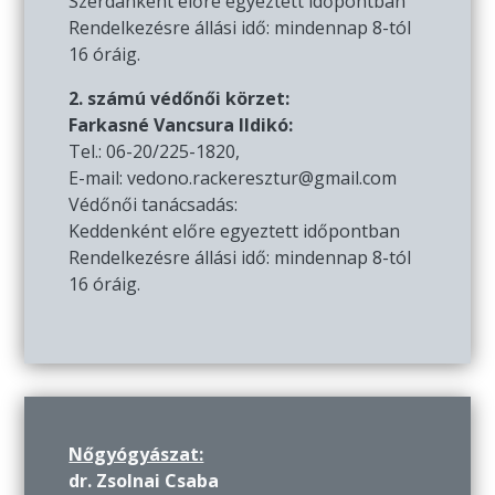
Szerdánként előre egyeztett időpontban
Rendelkezésre állási idő: mindennap 8-tól
16 óráig.
2. számú védőnői körzet:
Farkasné Vancsura Ildikó:
Tel.: 06-20/225-1820,
E-mail: vedono.rackeresztur@gmail.com
Védőnői tanácsadás:
Keddenként előre egyeztett időpontban
Rendelkezésre állási idő: mindennap 8-tól
16 óráig.
Nőgyógyászat:
dr. Zsolnai Csaba