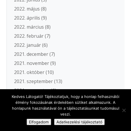
2022. május
(8)
2022. április
(9)
2022. március
(8)
2022. február
(7)
2022. január
(6)
2021. december
(7)
2021. november
(9)
2021. október
(10)
2021. szeptember
(13)
2021. augusztus
(6)
Kedves Látogató! Tájékoztatjuk, hogy a honlap felhasználói
2021. július
(10)
élmény fokozásának érdekében sütiket alkalmazunk. A
2021. június
(7)
honlapunk használatával ön a tájékoztatásunkat tudomásul
veszi.
2021. május
(11)
Elfogadom
Adatkezelési tájékoztató
2021. április
(12)