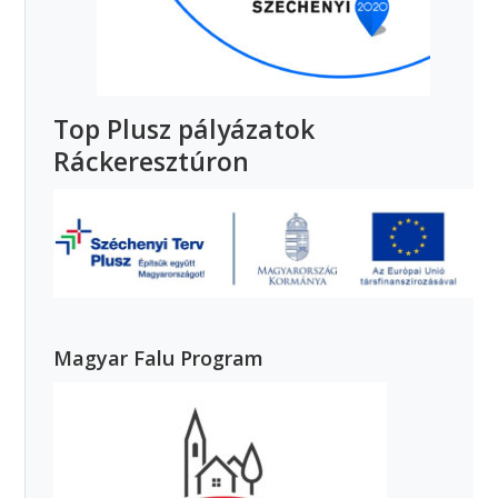
Top Plusz pályázatok
Ráckeresztúron
Magyar Falu Program