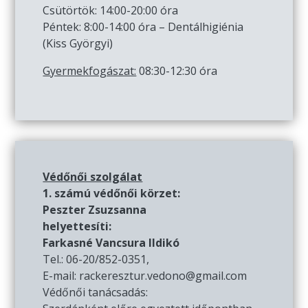
Csütörtök: 14:00-20:00 óra
Péntek: 8:00-14:00 óra – Dentálhigiénia
(Kiss Györgyi)
Gyermekfogászat:
08:30-12:30 óra
Védőnői szolgálat
1. számú védőnői körzet:
Peszter Zsuzsanna
helyettesíti:
Farkasné Vancsura Ildikó
Tel.: 06-20/852-0351,
E-mail: rackeresztur.vedono@gmail.com
Védőnői tanácsadás: