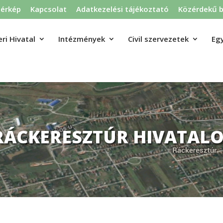
térkép
Kapcsolat
Adatkezelési tájékoztató
Közérdekű b
ri Hivatal
Intézmények
Civil szervezetek
Eg
RÁCKERESZTÚR HIVATALO