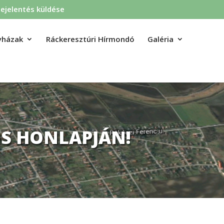
ejelentés küldése
yházak
Ráckeresztúri Hírmondó
Galéria
S HONLAPJÁN!