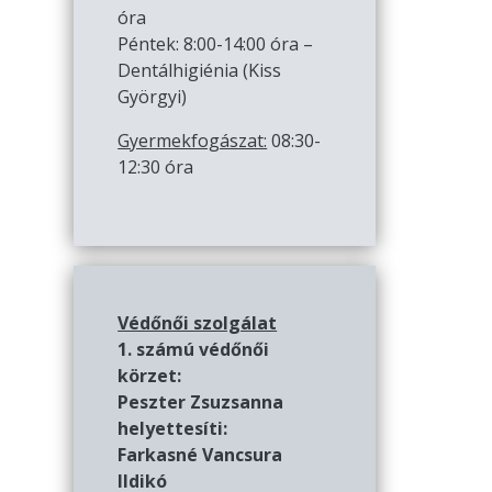
óra
Péntek: 8:00-14:00 óra –
Dentálhigiénia (Kiss
Györgyi)
Gyermekfogászat:
08:30-
12:30 óra
Védőnői szolgálat
1. számú védőnői
körzet:
Peszter Zsuzsanna
helyettesíti:
Farkasné Vancsura
Ildikó