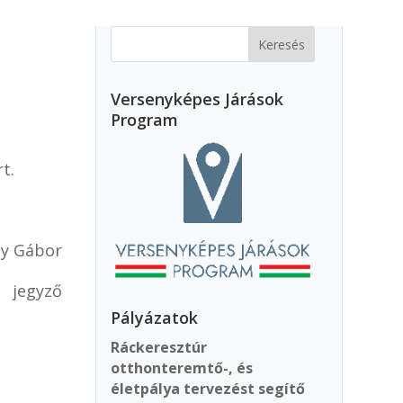
Versenyképes Járások
Program
t.
bor
ző
Pályázatok
Ráckeresztúr
otthonteremtő-, és
életpálya tervezést segítő