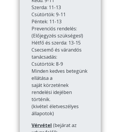
Kedd: 9-11
Szerda: 11-13
Csütörtök: 9-11
Péntek: 11-13
Prevenciós rendelés:
(Előjegyzés szükséges!)
Hétfő és szerda: 13-15
Csecsemő és várandós
tanácsadás:
Csütörtök: 8-9
Minden kedves betegünk
ellátása a
saját körzetének
rendelési idejében
történik.
(kivétel: életveszélyes
állapotok)
Vérvétel
(bejárat az