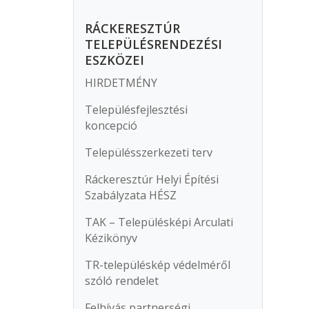
RÁCKERESZTÚR
TELEPÜLÉSRENDEZÉSI
ESZKÖZEI
HIRDETMÉNY
Településfejlesztési
koncepció
Településszerkezeti terv
Ráckeresztúr Helyi Építési
Szabályzata HÉSZ
TAK – Településképi Arculati
Kézikönyv
TR-településkép védelméről
szóló rendelet
Felhívás partnerségi