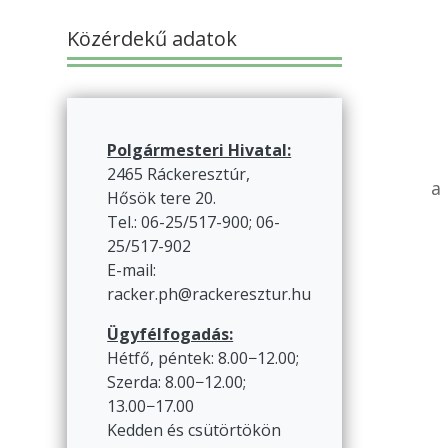
Közérdekű adatok
Polgármesteri Hivatal:
2465 Ráckeresztúr,
a
Hősök tere 20.
Tel.: 06-25/517-900; 06-
25/517-902
E-mail:
racker.ph@rackeresztur.hu
Ügyfélfogadás:
Hétfő, péntek: 8.00−12.00;
Szerda: 8.00−12.00;
13.00−17.00
Kedden és csütörtökön