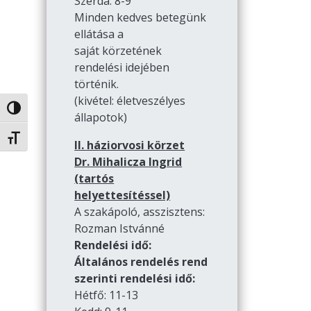
Szerda: 8-9
Minden kedves betegünk
ellátása a
saját körzetének
rendelési idejében
történik.
(kivétel: életveszélyes
Nagy kontraszt váltása
állapotok)
Betűméret váltása
II. háziorvosi körzet
Dr. Mihalicza Ingrid
(tartós
helyettesítéssel)
A szakápoló, asszisztens:
Rozman Istvánné
Rendelési idő:
Általános rendelés rend
szerinti rendelési idő:
Hétfő: 11-13