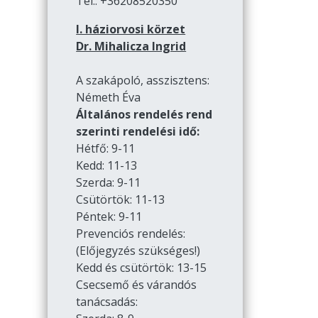
Tel.: +36208520350
I. háziorvosi körzet
Dr. Mihalicza Ingrid
A szakápoló, asszisztens:
Németh Éva
Általános rendelés rend
szerinti rendelési idő:
Hétfő: 9-11
Kedd: 11-13
Szerda: 9-11
Csütörtök: 11-13
Péntek: 9-11
Prevenciós rendelés:
(Előjegyzés szükséges!)
Kedd és csütörtök: 13-15
Csecsemő és várandós
tanácsadás: