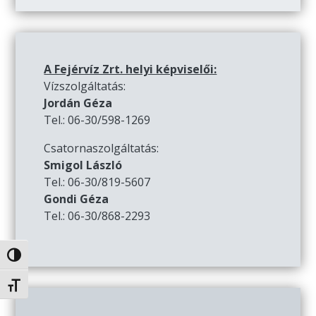
A Fejérvíz Zrt. helyi képviselői:
Vízszolgáltatás:
Jordán Géza
Tel.: 06-30/598-1269
Csatornaszolgáltatás:
Smigol László
Tel.: 06-30/819-5607
Gondi Géza
Tel.: 06-30/868-2293
Nagy kontraszt váltása
Betűméret váltása