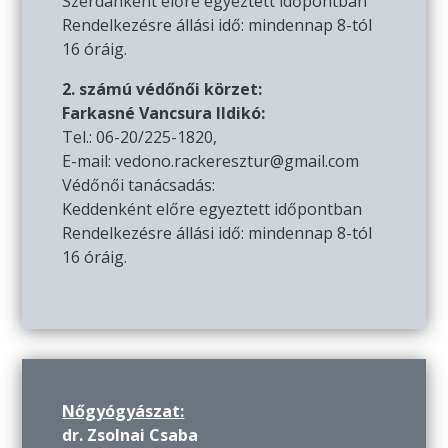
Szerdánként előre egyeztett időpontban
Rendelkezésre állási idő: mindennap 8-tól
16 óráig.
2. számú védőnői körzet:
Farkasné Vancsura Ildikó:
Tel.: 06-20/225-1820,
E-mail: vedono.rackeresztur@gmail.com
Védőnői tanácsadás:
Keddenként előre egyeztett időpontban
Rendelkezésre állási idő: mindennap 8-tól
16 óráig.
Nőgyógyászat:
dr. Zsolnai Csaba