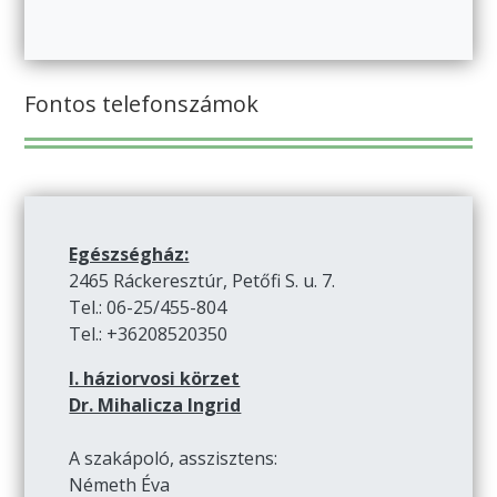
Fontos telefonszámok
Egészségház:
2465 Ráckeresztúr, Petőfi S. u. 7.
Tel.: 06-25/455-804
Tel.: +36208520350
I. háziorvosi körzet
Dr. Mihalicza Ingrid
A szakápoló, asszisztens:
Németh Éva