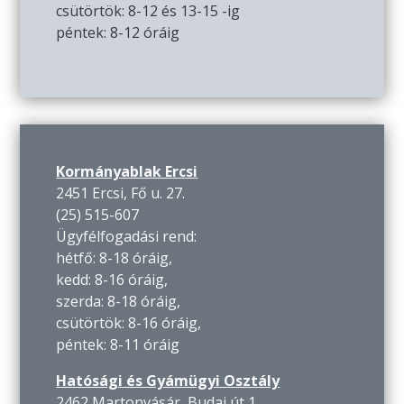
csütörtök: 8-12 és 13-15 -ig
péntek: 8-12 óráig
Kormányablak Ercsi
2451 Ercsi, Fő u. 27.
(25) 515-607
Ügyfélfogadási rend:
hétfő: 8-18 óráig,
kedd: 8-16 óráig,
szerda: 8-18 óráig,
csütörtök: 8-16 óráig,
péntek: 8-11 óráig
Hatósági és Gyámügyi Osztály
2462 Martonvásár, Budai út 1.