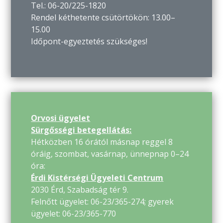
Tel.: 06-20/225-1820
Rendel kéthetente csütörtökön: 13.00–
15.00
Időpont-egyeztetés szükséges!
Orvosi ügyelet
Sürgősségi betegellátás:
Hétközben 16 órától másnap reggel 8
óráig, szombat, vasárnap, ünnepnap 0–24
óra:
Érdi Kistérségi Ügyeleti Centrum
2030 Érd, Szabadság tér 9.
Felnőtt ügyelet: 06-23/365-274; gyerek
ügyelet: 06-23/365-770