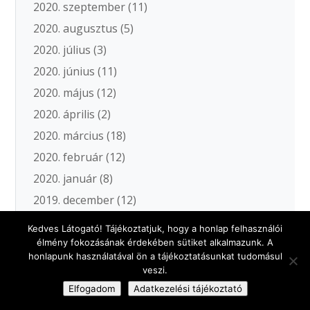
2020. szeptember
(11)
2020. augusztus
(5)
2020. július
(3)
2020. június
(11)
2020. május
(12)
2020. április
(2)
2020. március
(18)
2020. február
(12)
2020. január
(8)
2019. december
(12)
2019. november
(10)
Kedves Látogató! Tájékoztatjuk, hogy a honlap felhasználói
2019. október
(10)
élmény fokozásának érdekében sütiket alkalmazunk. A
honlapunk használatával ön a tájékoztatásunkat tudomásul
2019. szeptember
(13)
veszi.
2019. augusztus
(6)
Elfogadom
Adatkezelési tájékoztató
2019. július
(12)