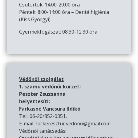
Csütörtök: 14:00-20:00 óra
Péntek: 8:00-14:00 óra – Dentálhigiénia
(Kiss Györgyi)
Gyermekfogászat:
08:30-12:30 óra
Védőnői szolgálat
1. számú védőnői körzet:
Peszter Zsuzsanna
helyettesíti:
Farkasné Vancsura Ildikó
Tel.: 06-20/852-0351,
E-mail: rackeresztur.vedono@gmail.com
Védőnői tanácsadás: