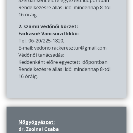
Szerdánként előre egyeztett időpontban
Rendelkezésre állási idő: mindennap 8-tól
16 óráig.
2. számú védőnői körzet:
Farkasné Vancsura Ildikó:
Tel.: 06-20/225-1820,
E-mail: vedono.rackeresztur@gmail.com
Védőnői tanácsadás:
Keddenként előre egyeztett időpontban
Rendelkezésre állási idő: mindennap 8-tól
16 óráig.
Nőgyógyászat:
dr. Zsolnai Csaba