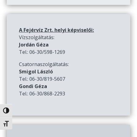
A Fejérvíz Zrt. helyi képviselői:
Vízszolgáltatás:
Jordán Géza
Tel.: 06-30/598-1269
Csatornaszolgáltatás:
Smigol László
Tel.: 06-30/819-5607
Gondi Géza
Tel.: 06-30/868-2293
Nagy kontraszt váltása
Betűméret váltása