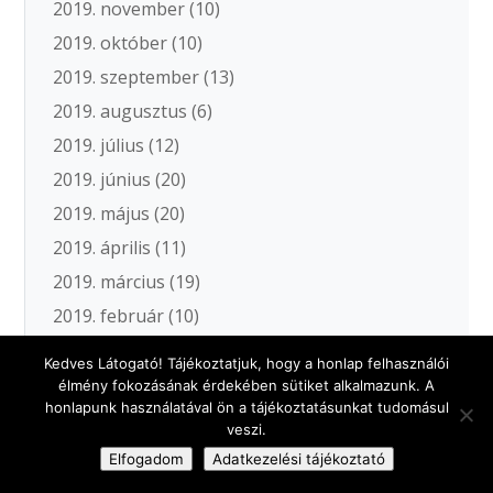
2019. november
(10)
2019. október
(10)
2019. szeptember
(13)
2019. augusztus
(6)
2019. július
(12)
2019. június
(20)
2019. május
(20)
2019. április
(11)
2019. március
(19)
2019. február
(10)
2019. január
(15)
Kedves Látogató! Tájékoztatjuk, hogy a honlap felhasználói
2018. december
(9)
élmény fokozásának érdekében sütiket alkalmazunk. A
honlapunk használatával ön a tájékoztatásunkat tudomásul
2018. november
(17)
veszi.
2018. október
(18)
Elfogadom
Adatkezelési tájékoztató
2018. szeptember
(12)