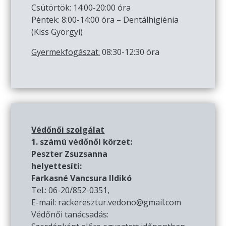
Csütörtök: 14:00-20:00 óra
Péntek: 8:00-14:00 óra – Dentálhigiénia
(Kiss Györgyi)
Gyermekfogászat:
08:30-12:30 óra
Védőnői szolgálat
1. számú védőnői körzet:
Peszter Zsuzsanna
helyettesíti:
Farkasné Vancsura Ildikó
Tel.: 06-20/852-0351,
E-mail: rackeresztur.vedono@gmail.com
Védőnői tanácsadás: