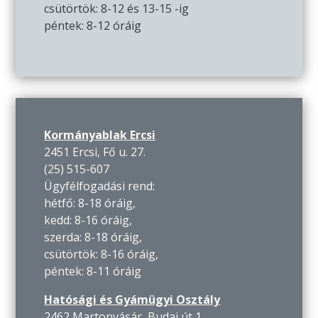
csütörtök: 8-12 és 13-15 -ig
péntek: 8-12 óráig
Kormányablak Ercsi
2451 Ercsi, Fő u. 27.
(25) 515-607
Ügyfélfogadási rend:
hétfő: 8-18 óráig,
kedd: 8-16 óráig,
szerda: 8-18 óráig,
csütörtök: 8-16 óráig,
péntek: 8-11 óráig
Hatósági és Gyámügyi Osztály
2462 Martonvásár, Budai út 1.