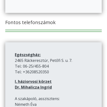
Fontos telefonszámok
Egészségház:
2465 Ráckeresztúr, Petőfi S. u. 7.
Tel.: 06-25/455-804
Tel.: +36208520350
I. háziorvosi körzet
Dr. Mihalicza Ingrid
A szakápoló, asszisztens:
Németh Éva