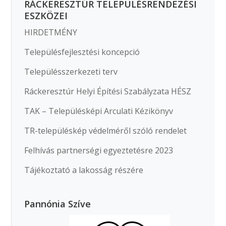
RÁCKERESZTÚR TELEPÜLÉSRENDEZÉSI
ESZKÖZEI
HIRDETMÉNY
Településfejlesztési koncepció
Településszerkezeti terv
Ráckeresztúr Helyi Építési Szabályzata HÉSZ
TAK – Településképi Arculati Kézikönyv
TR-településkép védelméről szóló rendelet
Felhívás partnerségi egyeztetésre 2023
Tájékoztató a lakosság részére
Pannónia Szíve