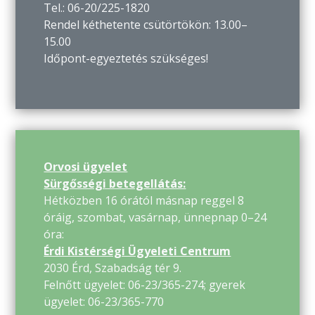
Tel.: 06-20/225-1820
Rendel kéthetente csütörtökön: 13.00–
15.00
Időpont-egyeztetés szükséges!
Orvosi ügyelet
Sürgősségi betegellátás:
Hétközben 16 órától másnap reggel 8
óráig, szombat, vasárnap, ünnepnap 0–24
óra:
Érdi Kistérségi Ügyeleti Centrum
2030 Érd, Szabadság tér 9.
Felnőtt ügyelet: 06-23/365-274; gyerek
ügyelet: 06-23/365-770