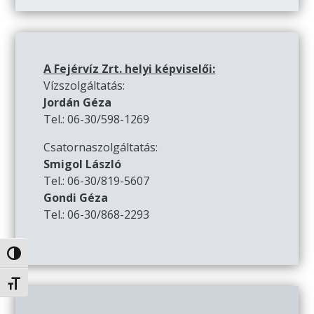
A Fejérvíz Zrt. helyi képviselői:
Vízszolgáltatás:
Jordán Géza
Tel.: 06-30/598-1269
Csatornaszolgáltatás:
Smigol László
Tel.: 06-30/819-5607
Gondi Géza
Tel.: 06-30/868-2293
Nagy kontraszt váltása
Betűméret váltása