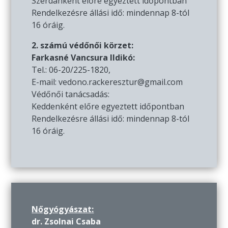
Szerdánként előre egyeztett időpontban
Rendelkezésre állási idő: mindennap 8-tól
16 óráig.
2. számú védőnői körzet:
Farkasné Vancsura Ildikó:
Tel.: 06-20/225-1820,
E-mail: vedono.rackeresztur@gmail.com
Védőnői tanácsadás:
Keddenként előre egyeztett időpontban
Rendelkezésre állási idő: mindennap 8-tól
16 óráig.
Nőgyógyászat:
dr. Zsolnai Csaba