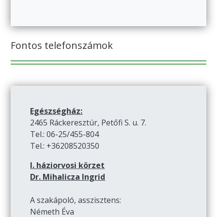
Fontos telefonszámok
Egészségház:
2465 Ráckeresztúr, Petőfi S. u. 7.
Tel.: 06-25/455-804
Tel.: +36208520350
I. háziorvosi körzet
Dr. Mihalicza Ingrid
A szakápoló, asszisztens:
Németh Éva