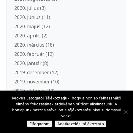
2020. július
(3)
2020. június
(11)
2020. május
(12)
2020. április
(2)
2020. március
(18)
2020. február
(12)
2020. január
(8)
2019. december
(12)
2019. november
(10)
2019. október
(10)
Kedves Látogató! Tájékoztatjuk, hogy a honlap felhasználói
2019. szeptember
(13)
élmény fokozásának érdekében sütiket alkalmazunk. A
2019. augusztus
(6)
honlapunk használatával ön a tájékoztatásunkat tudomásul
veszi.
2019. július
(12)
Elfogadom
Adatkezelési tájékoztató
2019. június
(20)