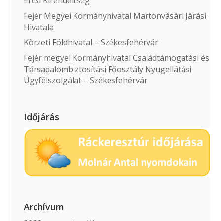
Ercsi Kirendeltség
Fejér Megyei Kormányhivatal Martonvásári Járási
Hivatala
Körzeti Földhivatal – Székesfehérvár
Fejér megyei Kormányhivatal Családtámogatási és
Társadalombiztosítási Főosztály Nyugellátási
Ügyfélszolgálat – Székesfehérvár
Időjárás
Archívum