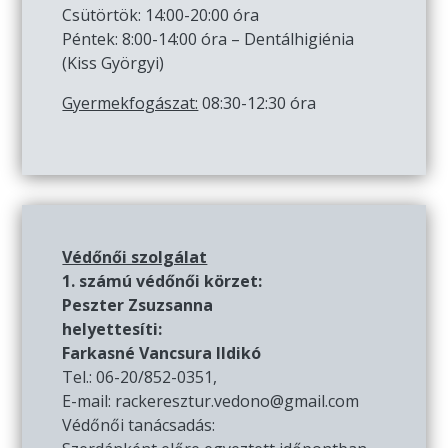
Csütörtök: 14:00-20:00 óra
Péntek: 8:00-14:00 óra – Dentálhigiénia
(Kiss Györgyi)
Gyermekfogászat:
08:30-12:30 óra
Védőnői szolgálat
1. számú védőnői körzet:
Peszter Zsuzsanna
helyettesíti:
Farkasné Vancsura Ildikó
Tel.: 06-20/852-0351,
E-mail: rackeresztur.vedono@gmail.com
Védőnői tanácsadás: