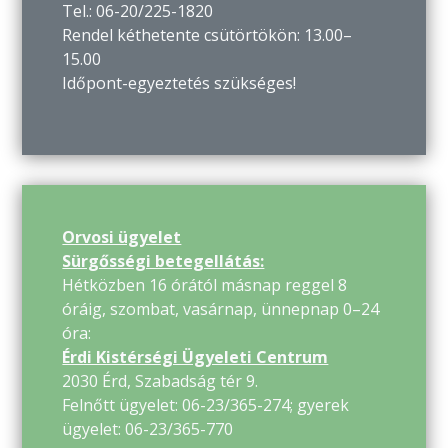
Tel.: 06-20/225-1820
Rendel kéthetente csütörtökön: 13.00–
15.00
Időpont-egyeztetés szükséges!
Orvosi ügyelet
Sürgősségi betegellátás:
Hétközben 16 órától másnap reggel 8
óráig, szombat, vasárnap, ünnepnap 0–24
óra:
Érdi Kistérségi Ügyeleti Centrum
2030 Érd, Szabadság tér 9.
Felnőtt ügyelet: 06-23/365-274; gyerek
ügyelet: 06-23/365-770