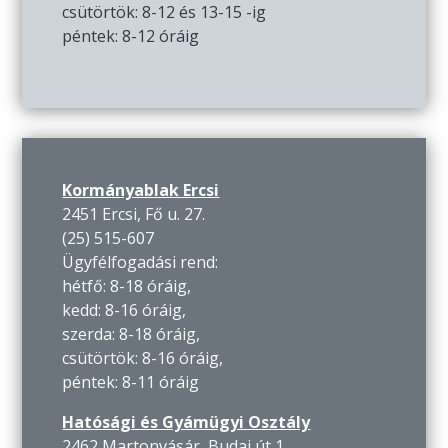
csütörtök: 8-12 és 13-15 -ig
péntek: 8-12 óráig
Kormányablak Ercsi
2451 Ercsi, Fő u. 27.
(25) 515-607
Ügyfélfogadási rend:
hétfő: 8-18 óráig,
kedd: 8-16 óráig,
szerda: 8-18 óráig,
csütörtök: 8-16 óráig,
péntek: 8-11 óráig
Hatósági és Gyámügyi Osztály
2462 Martonvásár, Budai út 1.