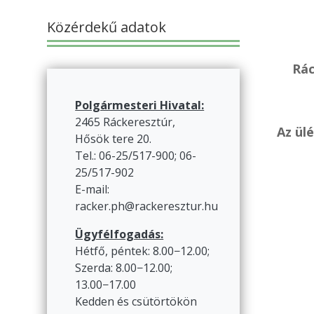
Közérdekű adatok
Rác
Polgármesteri Hivatal:
2465 Ráckeresztúr,
Az ül
Hősök tere 20.
Tel.: 06-25/517-900; 06-
25/517-902
E-mail:
racker.ph@rackeresztur.hu
Ügyfélfogadás:
Hétfő, péntek: 8.00−12.00;
Szerda: 8.00−12.00;
13.00−17.00
Kedden és csütörtökön