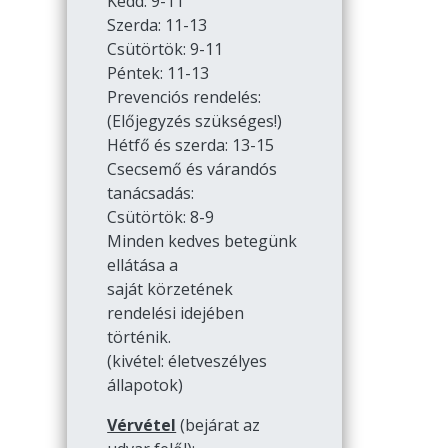
Kedd: 9-11
Szerda: 11-13
Csütörtök: 9-11
Péntek: 11-13
Prevenciós rendelés:
(Előjegyzés szükséges!)
Hétfő és szerda: 13-15
Csecsemő és várandós
tanácsadás:
Csütörtök: 8-9
Minden kedves betegünk
ellátása a
saját körzetének
rendelési idejében
történik.
(kivétel: életveszélyes
állapotok)
Vérvétel
(bejárat az