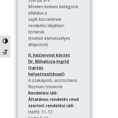
Szerda: 8-9
Minden kedves betegünk
ellátása a
saját körzetének
rendelési idejében
történik.
(kivétel: életveszélyes
Nagy kontraszt váltása
állapotok)
Betűméret váltása
II. háziorvosi körzet
Dr. Mihalicza Ingrid
(tartós
helyettesítéssel)
A szakápoló, asszisztens:
Rozman Istvánné
Rendelési idő:
Általános rendelés rend
szerinti rendelési idő:
Hétfő: 11-13