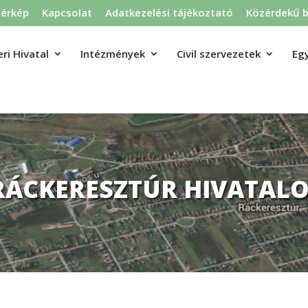
térkép
Kapcsolat
Adatkezelési tájékoztató
Közérdekű b
ri Hivatal
Intézmények
Civil szervezetek
Eg
RÁCKERESZTÚR HIVATALO