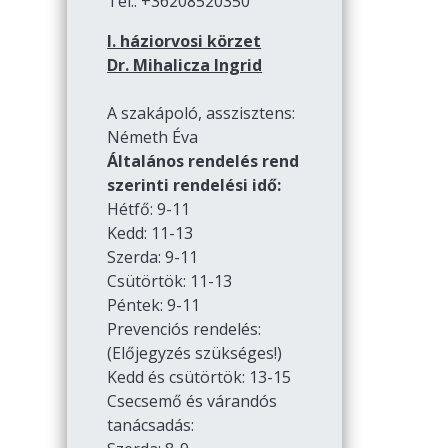
Tel.: +36208520350
I. háziorvosi körzet
Dr. Mihalicza Ingrid
A szakápoló, asszisztens:
Németh Éva
Általános rendelés rend
szerinti rendelési idő:
Hétfő: 9-11
Kedd: 11-13
Szerda: 9-11
Csütörtök: 11-13
Péntek: 9-11
Prevenciós rendelés:
(Előjegyzés szükséges!)
Kedd és csütörtök: 13-15
Csecsemő és várandós
tanácsadás: