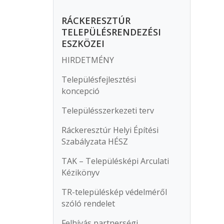
RÁCKERESZTÚR
TELEPÜLÉSRENDEZÉSI
ESZKÖZEI
HIRDETMÉNY
Településfejlesztési
koncepció
Településszerkezeti terv
Ráckeresztúr Helyi Építési
Szabályzata HÉSZ
TAK – Településképi Arculati
Kézikönyv
TR-településkép védelméről
szóló rendelet
Felhívás partnerségi