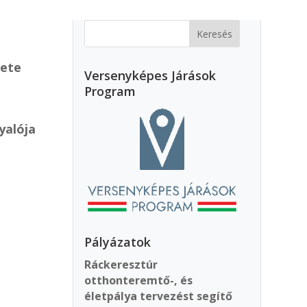
lete
Versenyképes Járások
Program
yalója
Pályázatok
Ráckeresztúr
otthonteremtő-, és
életpálya tervezést segítő