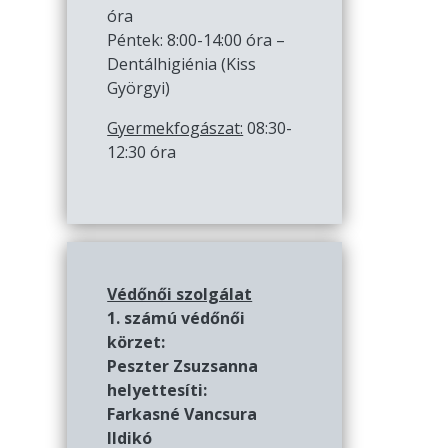
óra
Péntek: 8:00-14:00 óra –
Dentálhigiénia (Kiss
Györgyi)
Gyermekfogászat:
08:30-
12:30 óra
Védőnői szolgálat
1. számú védőnői
körzet:
Peszter Zsuzsanna
helyettesíti:
Farkasné Vancsura
Ildikó