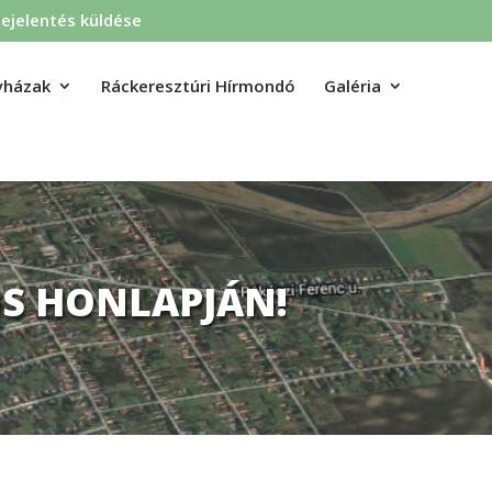
ejelentés küldése
yházak
Ráckeresztúri Hírmondó
Galéria
S HONLAPJÁN!