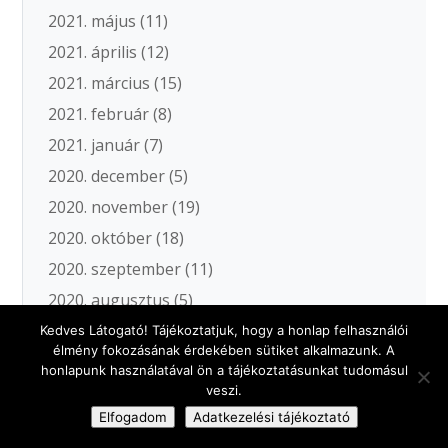
2021. május
(11)
2021. április
(12)
2021. március
(15)
2021. február
(8)
2021. január
(7)
2020. december
(5)
2020. november
(19)
2020. október
(18)
2020. szeptember
(11)
2020. augusztus
(5)
2020. július
(3)
Kedves Látogató! Tájékoztatjuk, hogy a honlap felhasználói
élmény fokozásának érdekében sütiket alkalmazunk. A
2020. június
(11)
honlapunk használatával ön a tájékoztatásunkat tudomásul
veszi.
2020. május
(12)
Elfogadom
Adatkezelési tájékoztató
2020. április
(2)