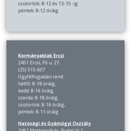
csütörtök: 8-12 és 13-15 -ig
péntek: 8-12 óráig
Kormányablak Ercsi
2451 Ercsi, Fő u. 27.
(25) 515-607
Ügyfélfogadási rend:
hétfő: 8-18 óráig,
kedd: 8-16 óráig,
szerda: 8-18 óráig,
csütörtök: 8-16 óráig,
péntek: 8-11 óráig
Hatósági és Gyámügyi Osztály
2462 Martonvásár, Budai út 1.