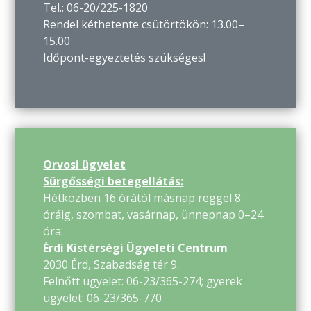
Tel.: 06-20/225-1820
Rendel kéthetente csütörtökön: 13.00–
15.00
Időpont-egyeztetés szükséges!
Orvosi ügyelet
Sürgősségi betegellátás:
Hétközben 16 órától másnap reggel 8
óráig, szombat, vasárnap, ünnepnap 0–24
óra:
Érdi Kistérségi Ügyeleti Centrum
2030 Érd, Szabadság tér 9.
Felnőtt ügyelet: 06-23/365-274; gyerek
ügyelet: 06-23/365-770