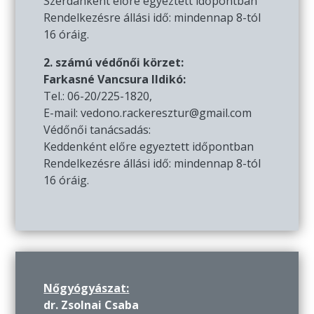
Szerdánként előre egyeztett időpontban
Rendelkezésre állási idő: mindennap 8-tól
16 óráig.
2. számú védőnői körzet:
Farkasné Vancsura Ildikó:
Tel.: 06-20/225-1820,
E-mail: vedono.rackeresztur@gmail.com
Védőnői tanácsadás:
Keddenként előre egyeztett időpontban
Rendelkezésre állási idő: mindennap 8-tól
16 óráig.
Nőgyógyászat:
dr. Zsolnai Csaba