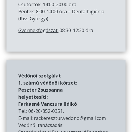
Csütörtök: 14:00-20:00 óra
Péntek: 8:00-14:00 óra – Dentálhigiénia
(Kiss Györgyi)
Gyermekfogászat:
08:30-12:30 óra
Védőnői szolgálat
1. számú védőnői körzet:
Peszter Zsuzsanna
helyettesíti:
Farkasné Vancsura Ildikó
Tel.: 06-20/852-0351,
E-mail: rackeresztur.vedono@gmail.com
Védőnői tanácsadás: