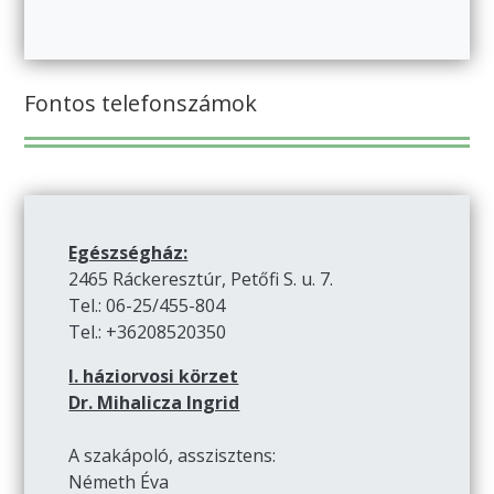
Fontos telefonszámok
Egészségház:
2465 Ráckeresztúr, Petőfi S. u. 7.
Tel.: 06-25/455-804
Tel.: +36208520350
I. háziorvosi körzet
Dr. Mihalicza Ingrid
A szakápoló, asszisztens:
Németh Éva