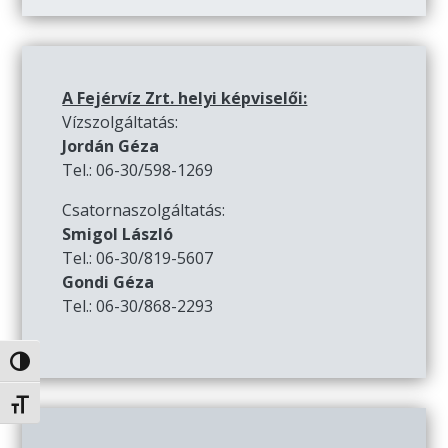
A Fejérvíz Zrt. helyi képviselői:
Vízszolgáltatás:
Jordán Géza
Tel.: 06-30/598-1269
Csatornaszolgáltatás:
Smigol László
Tel.: 06-30/819-5607
Gondi Géza
Tel.: 06-30/868-2293
Nagy kontraszt váltása
Betűméret váltása