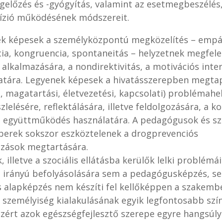
előzés és -gyógyítás, valamint az esetmegbeszélés
ízió működésének módszereit.
k képesek a személyközpontú megközelítés – empá
cia, kongruencia, spontaneitás – helyzetnek megfele
alkalmazására, a nondirektivitás, a motivációs inter
atára. Legyenek képesek a hivatásszerepben megtap
i, magatartási, életvezetési, kapcsolati) problémahe
szlelésére, reflektálására, illetve feldolgozására, a kol
 együttműködés használatára. A pedagógusok és szo
erek sokszor eszköztelenek a drogprevenciós
ozások megtartására.
, illetve a szociális ellátásba kerülők lelki problémá
 irányú befolyásolására sem a pedagógusképzés, s
is alapképzés nem készíti fel kellőképpen a szakemb
t személyiség kialakulásának egyik legfontosabb szí
 ezért azok egészségfejlesztő szerepe egyre hangsúl