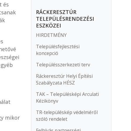
t és
RÁCKERESZTÚR
ítsanak
TELEPÜLÉSRENDEZÉSI
ák
ESZKÖZEI
HIRDETMÉNY
és
Településfejlesztési
lhetővé
koncepció
észségei
egyéb
Településszerkezeti terv
Ráckeresztúr Helyi Építési
Szabályzata HÉSZ
TAK – Településképi Arculati
Kézikönyv
nálat
TR-településkép védelméről
gy mikor
szóló rendelet
Felhívás partnerségi