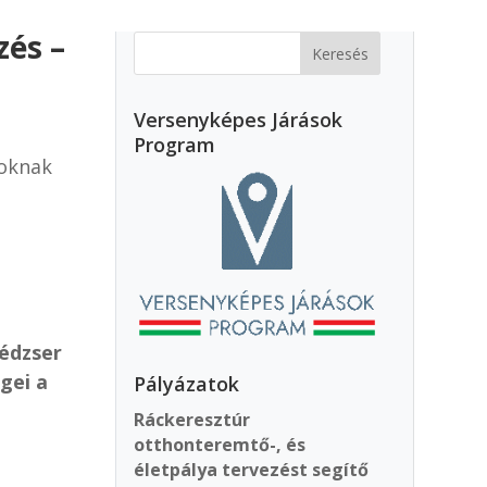
zés –
Versenyképes Járások
Program
oknak
nédzser
gei a
Pályázatok
Ráckeresztúr
otthonteremtő-, és
életpálya tervezést segítő