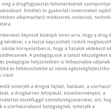
k meg a drogfogyasztás felismerésének szempontjai
ánulásait. Elméleti és gyakorlati ismereteket saját
gítésben alkalmazható módszerek, eszközök, technik
atára.
mbereket képessé kívánjuk tenni arra, hogy a drog 
g kérdései, s a hozzá kapcsolódó rizikók megbeszé
 iskolai környezetben is, hogy a fiatalok védekező k
ödhessenek. A pedagógusok a tanult készségeket 
 és pedagógiai helyzetekben is felhasználva váljanak
bbá és felkészültebbé az iskola egészségfejlesztési
i iránt.
evők ismerjék a drogok fajtáit, hatásait, a szerhasz
ását, a drogkarrier lefolyását, következményeit, a
ználattal összefüggő személyiségzavarokat, azt, ho
ük a szerhasználatot betegségnek. Ismerjék a