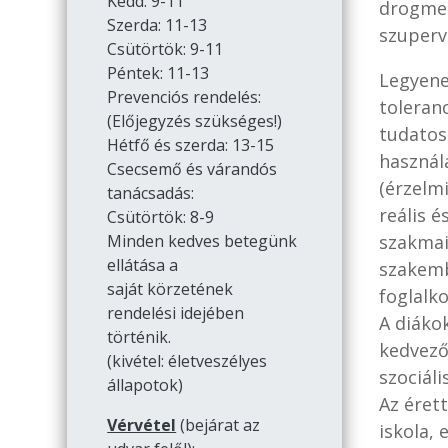
Kedd: 9-11
drogmeg
Szerda: 11-13
szuperv
Csütörtök: 9-11
Péntek: 11-13
Legyene
Prevenciós rendelés:
toleran
(Előjegyzés szükséges!)
tudatos 
Hétfő és szerda: 13-15
használ
Csecsemő és várandós
(érzelm
tanácsadás:
reális é
Csütörtök: 8-9
szakmai
Minden kedves betegünk
ellátása a
szakemb
saját körzetének
foglalk
rendelési idejében
A diákok
történik.
kedvező
(kivétel: életveszélyes
szociál
állapotok)
Az éret
Vérvétel
(bejárat az
iskola,