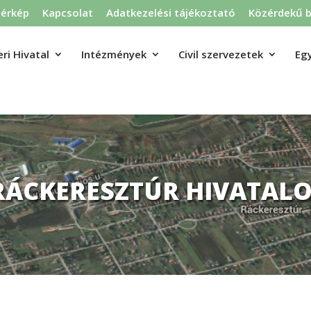
térkép
Kapcsolat
Adatkezelési tájékoztató
Közérdekű b
ri Hivatal
Intézmények
Civil szervezetek
Eg
RÁCKERESZTÚR HIVATALO