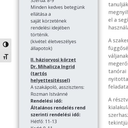
Szerda: 8-9
tanuljá
Minden kedves betegünk
megnyilv
ellátása a
el a se
saját körzetének
használ
rendelési idejében
történik.
A szake
(kivétel: életveszélyes
Nagy kontraszt váltása
függősé
állapotok)
váljanak
Betűméret váltása
II. háziorvosi körzet
megerős
Dr. Mihalicza Ingrid
tanórai
(tartós
nyitotta
helyettesítéssel)
feladata
A szakápoló, asszisztens:
Rozman Istvánné
A résztv
Rendelési idő:
kialakul
Általános rendelés rend
szerhas
szerinti rendelési idő:
Hétfő: 11-13
tekintj