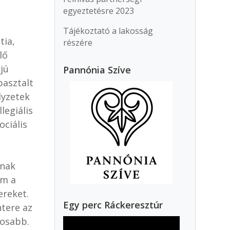
,
egyeztetésre 2023
Tájékoztató a lakosság
tia,
részére
lő
jú
Pannónia Szíve
asztalt
lyzetek
legiális
ciális
inak
em a
ereket.
Egy perc Ráckeresztúr
ntere az
yosabb.