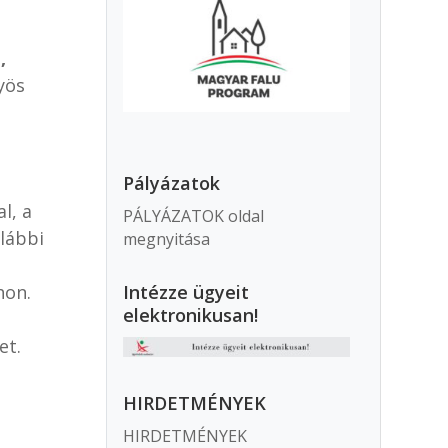
,
yös
Pályázatok
l, a
PÁLYÁZATOK oldal
lábbi
megnyitása
hon.
Intézze ügyeit
elektronikusan!
et.
HIRDETMÉNYEK
HIRDETMÉNYEK