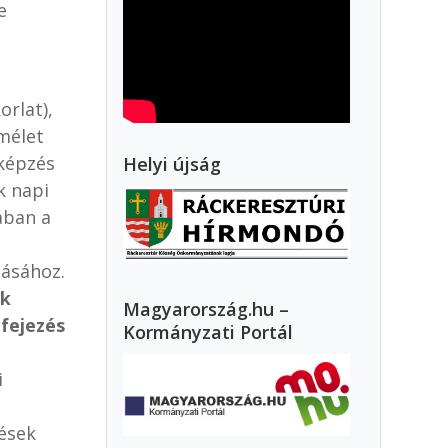
e
orlat),
mélet
 képzés
Helyi újság
k napi
ában a
zásához.
ek
Magyarország.hu –
fejezés
Kormányzati Portál
i
tések