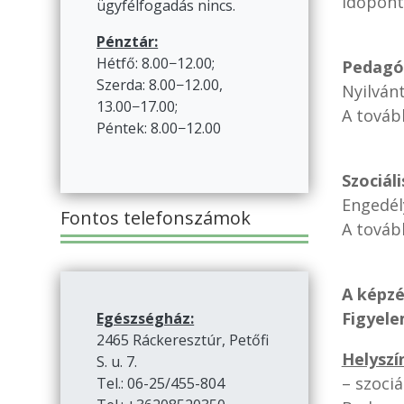
Időpont
ügyfélfogadás nincs.
Pénztár:
Hétfő: 8.00−12.00;
Pedagó
Szerda: 8.00−12.00,
Nyilván
13.00−17.00;
A továb
Péntek: 8.00−12.00
Szociál
Engedé
Fontos telefonszámok
A továb
A képzé
Figyele
Egészségház:
2465 Ráckeresztúr, Petőfi
Helyszí
S. u. 7.
– szoci
Tel.: 06-25/455-804