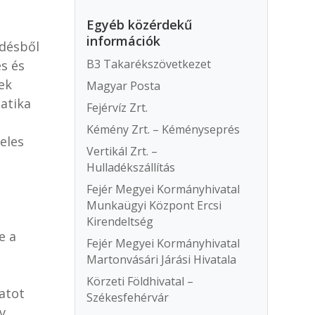
Egyéb közérdekű
információk
désből
B3 Takarékszövetkezet
és és
ek
Magyar Posta
atika
Fejérvíz Zrt.
Kémény Zrt. – Kéményseprés
eles
Vertikál Zrt. –
Hulladékszállítás
Fejér Megyei Kormányhivatal
Munkaügyi Központ Ercsi
Kirendeltség
e a
Fejér Megyei Kormányhivatal
Martonvásári Járási Hivatala
Körzeti Földhivatal –
atot
Székesfehérvár
v