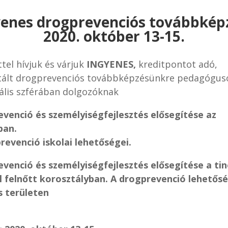
enes drogprevenciós továbbkép
2020. október 13-15.
tel hívjuk és várjuk
INGYENES,
kreditpontot adó,
tált drogprevenciós továbbképzésünkre pedagógus
iális szférában dolgozóknak
venció és személyiségfejlesztés elősegítése az
ban.
revenció iskolai lehetőségei.
venció és személyiségfejlesztés elősegítése a ti
al felnőtt korosztályban. A drogprevenció lehetősé
is területen