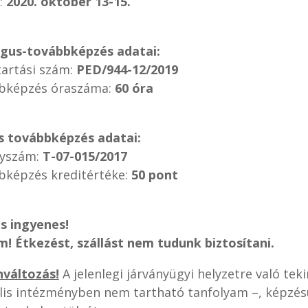
:
2020. október 13-15.
gus-továbbképzés adatai:
tartási szám:
PED/944-12/2019
bképzés óraszáma:
60 óra
is továbbképzés adatai:
lyszám:
T-07-015/2017
bképzés kreditértéke:
50 pont
s ingyenes!
m! Étkezést, szállást nem tudunk biztosítani.
nváltozás!
A jelenlegi járványügyi helyzetre való teki
ális intézményben nem tartható tanfolyam –, képzé