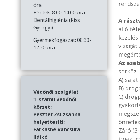
rendsze
óra
Péntek: 8:00-14:00 óra –
Dentálhigiénia (Kiss
A részt
Györgyi)
álló tét
kezelés
Gyermekfogászat:
08:30-
vizsgát
12:30 óra
megérté
Az eset
sorköz,
A) sajá
B) drog
Védőnői szolgálat
C) drog
1. számú védőnői
gyakorl
körzet:
megszer
Peszter Zsuzsanna
önreflex
helyettesíti:
Farkasné Vancsura
Záró (3
Ildikó
írnak, 