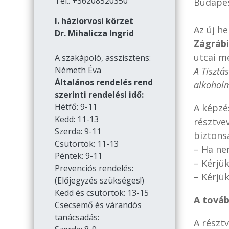
Tel.: +36208520350
Budapes
I. háziorvosi körzet
Az új he
Dr. Mihalicza Ingrid
Zágrábi 
utcai m
A szakápoló, asszisztens:
Németh Éva
A Tisztá
Általános rendelés rend
alkohol
szerinti rendelési idő:
Hétfő: 9-11
A képzé
Kedd: 11-13
résztve
Szerda: 9-11
biztons
Csütörtök: 11-13
– Ha ne
Péntek: 9-11
– Kérjük
Prevenciós rendelés:
– Kérjük
(Előjegyzés szükséges!)
Kedd és csütörtök: 13-15
A továb
Csecsemő és várandós
tanácsadás:
A részt