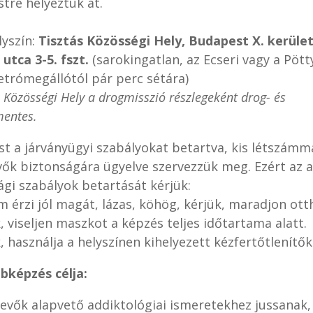
tre helyeztük át.
lyszín:
Tisztás Közösségi Hely, Budapest X. kerület
utca 3-5. fszt.
(sarokingatlan, az Ecseri vagy a Pött
etrómegállótól pár perc sétára)
s Közösségi Hely a drogmisszió részlegeként drog- és
mentes.
st a járványügyi szabályokat betartva, kis létszámma
vők biztonságára ügyelve szervezzük meg. Ezért az a
ági szabályok betartását kérjük:
m érzi jól magát, lázas, köhög, kérjük, maradjon ott
, viseljen maszkot a képzés teljes időtartama alatt.
, használja a helyszínen kihelyezett kézfertőtlenítők
bképzés célja:
vevők alapvető addiktológiai ismeretekhez jussanak,