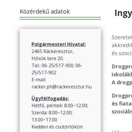
Ingy
Közérdekű adatok
Szeretet
Polgármesteri Hivatal:
akkredi
2465 Ráckeresztúr,
és szoc
Hősök tere 20.
Tel.: 06-25/517-900; 06-
Drogpre
25/517-902
iskolák
E-mail:
A drogp
racker.ph@rackeresztur.hu
Drogpre
Ügyfélfogadás:
és fiat
Hétfő, péntek: 8.00−12.00;
szociál
Szerda: 8.00−12.00;
13.00−17.00
Kedden és csütörtökön