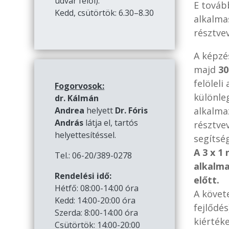
udvar felől):
E továb
Kedd, csütörtök: 6.30–8.30
alkalma
résztve
A képz
majd
30
felöleli
Fogorvosok:
különle
dr. Kálmán
Andrea
helyett
Dr. Fóris
alkalma
András
látja el, tartós
résztve
helyettesítéssel.
segítsé
A 3 x 1
Tel.: 06-20/389-0278
alkalma
Rendelési idő:
előtt.
Hétfő: 08:00-14:00 óra
A követe
Kedd: 14:00-20:00 óra
fejlődé
Szerda: 8:00-14:00 óra
kiértéke
Csütörtök: 14:00-20:00