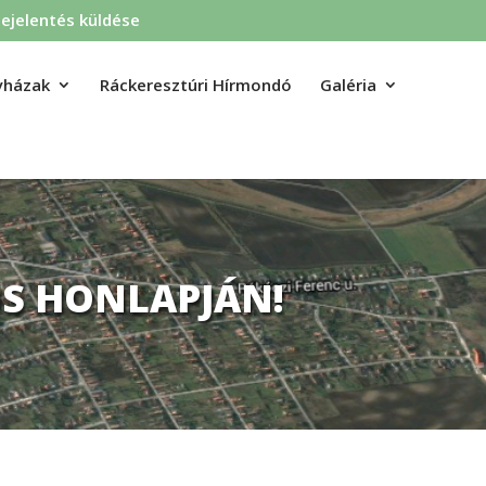
ejelentés küldése
yházak
Ráckeresztúri Hírmondó
Galéria
S HONLAPJÁN!