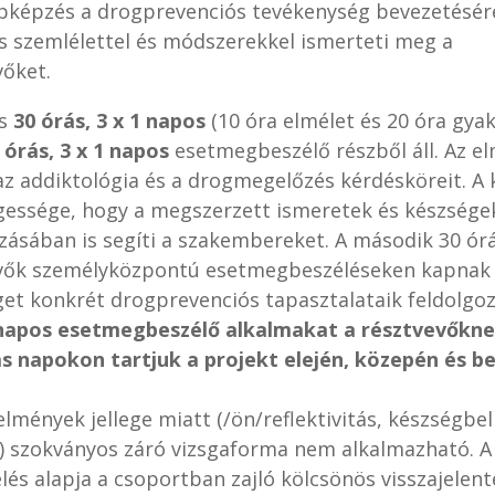
bképzés a drogprevenciós tevékenység bevezetésér
s szemlélettel és módszerekkel ismerteti meg a
vőket.
és
30 órás, 3 x 1 napos
(10 óra elmélet és 20 óra gyak
 órás, 3 x 1 napos
esetmegbeszélő részből áll. Az el
 az addiktológia és a drogmegelőzés kérdésköreit. A
gessége, hogy a megszerzett ismeretek és készsége
zásában is segíti a szakembereket. A második 30 ór
vők személyközpontú esetmegbeszéléseken kapnak
get konkrét drogprevenciós tapasztalataik feldolgo
 napos esetmegbeszélő alkalmakat a résztvevőkn
s napokon tartjuk a projekt elején, közepén és be
lmények jellege miatt (/ön/reflektivitás, készségbel
s) szokványos záró vizsgaforma nem alkalmazható. A
lés alapja a csoportban zajló kölcsönös visszajelen