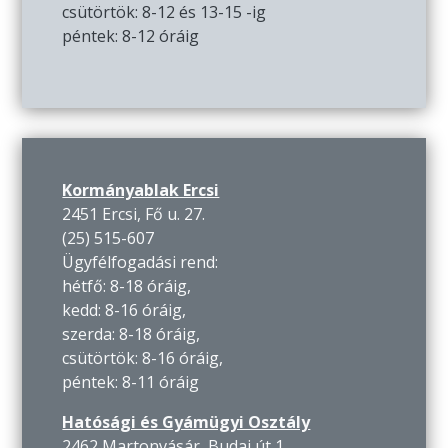
csütörtök: 8-12 és 13-15 -ig
péntek: 8-12 óráig
Kormányablak Ercsi
2451 Ercsi, Fő u. 27.
(25) 515-607
Ügyfélfogadási rend:
hétfő: 8-18 óráig,
kedd: 8-16 óráig,
szerda: 8-18 óráig,
csütörtök: 8-16 óráig,
péntek: 8-11 óráig
Hatósági és Gyámügyi Osztály
2462 Martonvásár, Budai út 1.