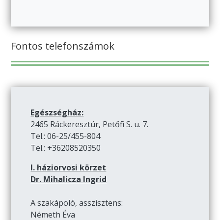
Fontos telefonszámok
Egészségház:
2465 Ráckeresztúr, Petőfi S. u. 7.
Tel.: 06-25/455-804
Tel.: +36208520350
I. háziorvosi körzet
Dr. Mihalicza Ingrid
A szakápoló, asszisztens:
Németh Éva