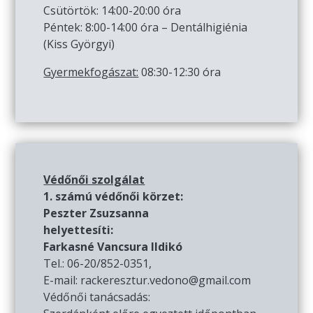
Csütörtök: 14:00-20:00 óra
Péntek: 8:00-14:00 óra – Dentálhigiénia
(Kiss Györgyi)
Gyermekfogászat:
08:30-12:30 óra
Védőnői szolgálat
1. számú védőnői körzet:
Peszter Zsuzsanna
helyettesíti:
Farkasné Vancsura Ildikó
Tel.: 06-20/852-0351,
E-mail: rackeresztur.vedono@gmail.com
Védőnői tanácsadás: