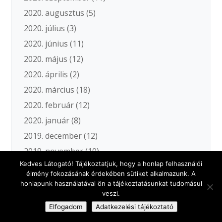
2020. augusztus
(5)
2020. július
(3)
2020. június
(11)
2020. május
(12)
2020. április
(2)
2020. március
(18)
2020. február
(12)
2020. január
(8)
2019. december
(12)
2019. november
(10)
Kedves Látogató! Tájékoztatjuk, hogy a honlap felhasználói
2019. október
(10)
élmény fokozásának érdekében sütiket alkalmazunk. A
2019. szeptember
(13)
honlapunk használatával ön a tájékoztatásunkat tudomásul
veszi.
2019. augusztus
(6)
Elfogadom
Adatkezelési tájékoztató
2019. július
(12)