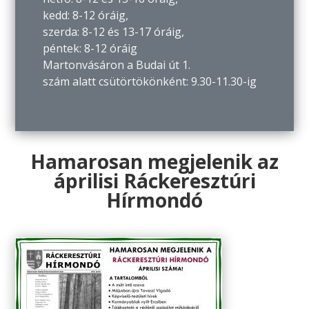
kedd: 8-12 óráig,
szerda: 8-12 és 13-17 óráig,
péntek: 8-12 óráig
Martonvásáron a Budai út 1.
szám alatt csütörtökönként: 9.30-11.30-ig
Hamarosan megjelenik az
áprilisi Ráckeresztúri
Hírmondó