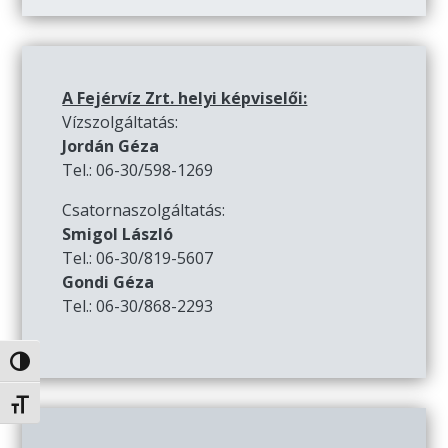
A Fejérvíz Zrt. helyi képviselői:
Vízszolgáltatás:
Jordán Géza
Tel.: 06-30/598-1269
Csatornaszolgáltatás:
Smigol László
Tel.: 06-30/819-5607
Gondi Géza
Tel.: 06-30/868-2293
Nagy kontraszt váltása
Betűméret váltása