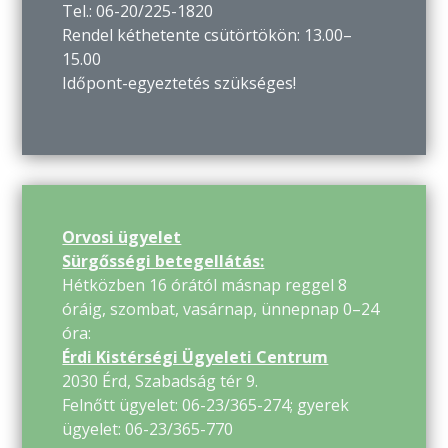
Tel.: 06-20/225-1820
Rendel kéthetente csütörtökön: 13.00–
15.00
Időpont-egyeztetés szükséges!
Orvosi ügyelet
Sürgősségi betegellátás:
Hétközben 16 órától másnap reggel 8
óráig, szombat, vasárnap, ünnepnap 0–24
óra:
Érdi Kistérségi Ügyeleti Centrum
2030 Érd, Szabadság tér 9.
Felnőtt ügyelet: 06-23/365-274; gyerek
ügyelet: 06-23/365-770