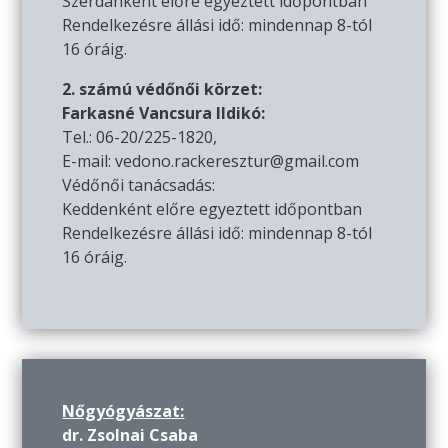
Szerdánként előre egyeztett időpontban
Rendelkezésre állási idő: mindennap 8-tól
16 óráig.
2. számú védőnői körzet:
Farkasné Vancsura Ildikó:
Tel.: 06-20/225-1820,
E-mail: vedono.rackeresztur@gmail.com
Védőnői tanácsadás:
Keddenként előre egyeztett időpontban
Rendelkezésre állási idő: mindennap 8-tól
16 óráig.
Nőgyógyászat:
dr. Zsolnai Csaba