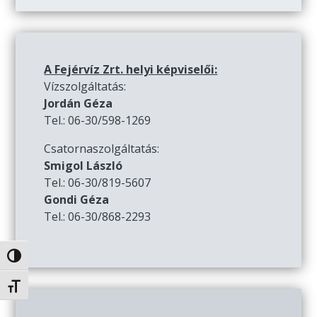
A Fejérvíz Zrt. helyi képviselői:
Vízszolgáltatás:
Jordán Géza
Tel.: 06-30/598-1269
Csatornaszolgáltatás:
Smigol László
Tel.: 06-30/819-5607
Gondi Géza
Tel.: 06-30/868-2293
Nagy kontraszt váltása
Betűméret váltása