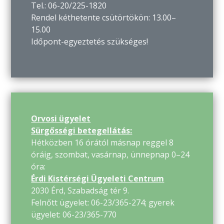
Tel.: 06-20/225-1820
Rendel kéthetente csütörtökön: 13.00–
15.00
Időpont-egyeztetés szükséges!
Orvosi ügyelet
Sürgősségi betegellátás:
Hétközben 16 órától másnap reggel 8
óráig, szombat, vasárnap, ünnepnap 0–24
óra:
Érdi Kistérségi Ügyeleti Centrum
2030 Érd, Szabadság tér 9.
Felnőtt ügyelet: 06-23/365-274; gyerek
ügyelet: 06-23/365-770