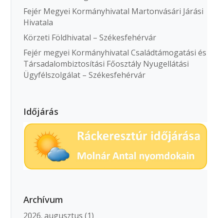
Fejér Megyei Kormányhivatal Martonvásári Járási
Hivatala
Körzeti Földhivatal – Székesfehérvár
Fejér megyei Kormányhivatal Családtámogatási és
Társadalombiztosítási Főosztály Nyugellátási
Ügyfélszolgálat – Székesfehérvár
Időjárás
Archívum
2026. augusztus
(1)