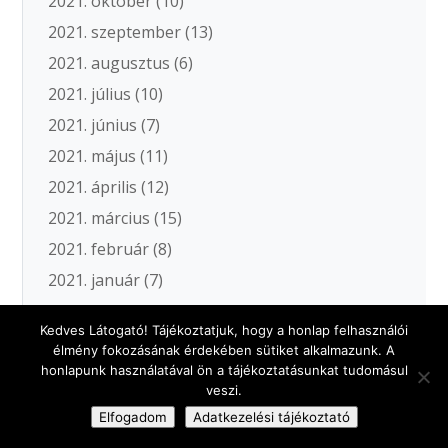
2021. október
(10)
2021. szeptember
(13)
2021. augusztus
(6)
2021. július
(10)
2021. június
(7)
2021. május
(11)
2021. április
(12)
2021. március
(15)
2021. február
(8)
2021. január
(7)
2020. december
(5)
Kedves Látogató! Tájékoztatjuk, hogy a honlap felhasználói
2020. november
(19)
élmény fokozásának érdekében sütiket alkalmazunk. A
2020. október
(18)
honlapunk használatával ön a tájékoztatásunkat tudomásul
veszi.
2020. szeptember
(11)
Elfogadom
Adatkezelési tájékoztató
2020. augusztus
(5)