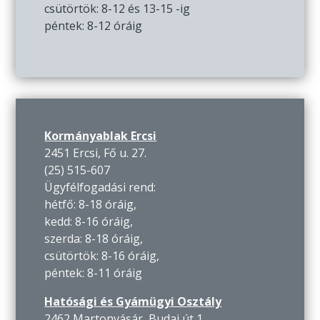
csütörtök: 8-12 és 13-15 -ig
péntek: 8-12 óráig
Kormányablak Ercsi
2451 Ercsi, Fő u. 27.
(25) 515-607
Ügyfélfogadási rend:
hétfő: 8-18 óráig,
kedd: 8-16 óráig,
szerda: 8-18 óráig,
csütörtök: 8-16 óráig,
péntek: 8-11 óráig
Hatósági és Gyámügyi Osztály
2462 Martonvásár, Budai út 1.