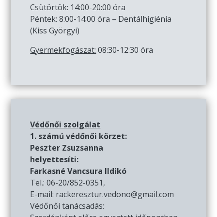
Csütörtök: 14:00-20:00 óra
Péntek: 8:00-14:00 óra – Dentálhigiénia
(Kiss Györgyi)
Gyermekfogászat:
08:30-12:30 óra
Védőnői szolgálat
1. számú védőnői körzet:
Peszter Zsuzsanna
helyettesíti:
Farkasné Vancsura Ildikó
Tel.: 06-20/852-0351,
E-mail: rackeresztur.vedono@gmail.com
Védőnői tanácsadás: