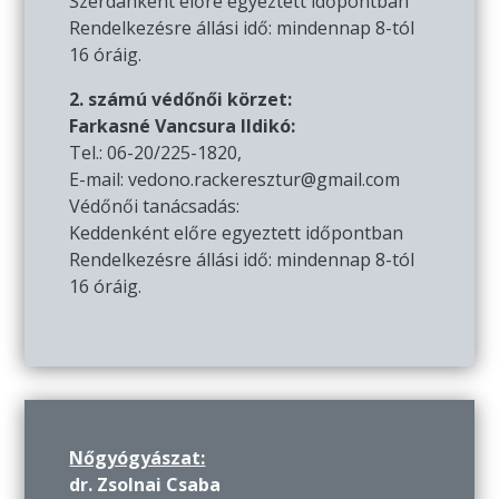
Szerdánként előre egyeztett időpontban
Rendelkezésre állási idő: mindennap 8-tól
16 óráig.
2. számú védőnői körzet:
Farkasné Vancsura Ildikó:
Tel.: 06-20/225-1820,
E-mail: vedono.rackeresztur@gmail.com
Védőnői tanácsadás:
Keddenként előre egyeztett időpontban
Rendelkezésre állási idő: mindennap 8-tól
16 óráig.
Nőgyógyászat:
dr. Zsolnai Csaba