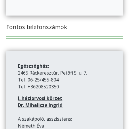
Fontos telefonszámok
Egészségház:
2465 Ráckeresztúr, Petőfi S. u. 7.
Tel.: 06-25/455-804
Tel.: +36208520350
I. háziorvosi körzet
Dr. Mihalicza Ingrid
A szakápoló, asszisztens:
Németh Éva