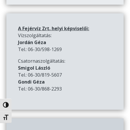
A Fejérvíz Zrt. helyi képviselői:
Vízszolgáltatás:
Jordán Géza
Tel.: 06-30/598-1269
Csatornaszolgáltatás:
Smigol László
Tel.: 06-30/819-5607
Gondi Géza
Tel.: 06-30/868-2293
Nagy kontraszt váltása
Betűméret váltása