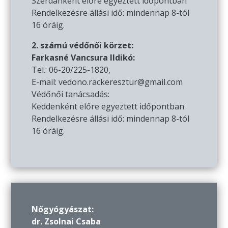
Szerdánként előre egyeztett időpontban
Rendelkezésre állási idő: mindennap 8-tól
16 óráig.
2. számú védőnői körzet:
Farkasné Vancsura Ildikó:
Tel.: 06-20/225-1820,
E-mail: vedono.rackeresztur@gmail.com
Védőnői tanácsadás:
Keddenként előre egyeztett időpontban
Rendelkezésre állási idő: mindennap 8-tól
16 óráig.
Nőgyógyászat:
dr. Zsolnai Csaba