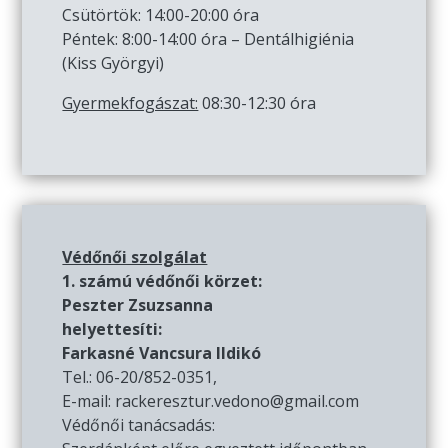
Csütörtök: 14:00-20:00 óra
Péntek: 8:00-14:00 óra – Dentálhigiénia
(Kiss Györgyi)
Gyermekfogászat:
08:30-12:30 óra
Védőnői szolgálat
1. számú védőnői körzet:
Peszter Zsuzsanna
helyettesíti:
Farkasné Vancsura Ildikó
Tel.: 06-20/852-0351,
E-mail: rackeresztur.vedono@gmail.com
Védőnői tanácsadás: