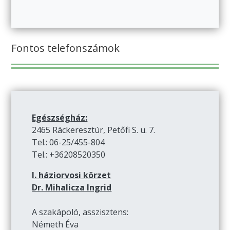
Fontos telefonszámok
Egészségház:
2465 Ráckeresztúr, Petőfi S. u. 7.
Tel.: 06-25/455-804
Tel.: +36208520350
I. háziorvosi körzet
Dr. Mihalicza Ingrid
A szakápoló, asszisztens:
Németh Éva