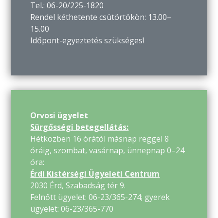
Tel.: 06-20/225-1820
Rendel kéthetente csütörtökön: 13.00–
15.00
Időpont-egyeztetés szükséges!
Orvosi ügyelet
Sürgősségi betegellátás:
Hétközben 16 órától másnap reggel 8
óráig, szombat, vasárnap, ünnepnap 0–24
óra:
Érdi Kistérségi Ügyeleti Centrum
2030 Érd, Szabadság tér 9.
Felnőtt ügyelet: 06-23/365-274; gyerek
ügyelet: 06-23/365-770