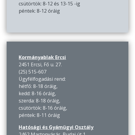
csütörtök: 8-12 és 13-15 -ig
péntek: 8-12 óráig
Kormányablak Ercsi
2451 Ercsi, Fő u. 27.
(25) 515-607
Ügyfélfogadási rend:
hétfő: 8-18 óráig,
kedd: 8-16 óráig,
szerda: 8-18 óráig,
csütörtök: 8-16 óráig,
péntek: 8-11 óráig
Hatósági és Gyámügyi Osztály
2462 Martonvásár, Budai út 1.