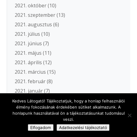
2021. október
(10)
2021. szeptember
(13)
2021. augusztus
(6)
2021. július
(10)
2021. június
(7)
2021. május
(11)
2021. április
(12)
2021. március
(15)
2021. február
(8)
2021. január
(7)
2020. december
(5)
Kedves Látogató! Tájékoztatjuk, hogy a honlap felhasználói
élmény fokozásának érdekében sütiket alkalmazunk. A
2020. november
(19)
honlapunk használatával ön a tájékoztatásunkat tudomásul
2020. október
(18)
veszi.
Elfogadom
Adatkezelési tájékoztató
2020. szeptember
(11)