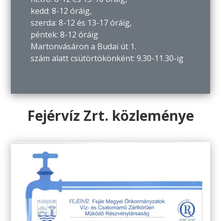
kedd: 8-12 óráig,
szerda: 8-12 és 13-17 óráig,
péntek: 8-12 óráig
Martonvásáron a Budai út 1.
szám alatt csütörtökönként: 9.30-11.30-ig
Fejérvíz Zrt. közleménye