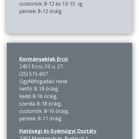
csütörtök: 8-12 és 13-15 -ig
péntek: 8-12 óráig
Kormányablak Ercsi
2451 Ercsi, Fő u. 27.
(25) 515-607
Ügyfélfogadási rend:
hétfő: 8-18 óráig,
kedd: 8-16 óráig,
szerda: 8-18 óráig,
csütörtök: 8-16 óráig,
péntek: 8-11 óráig
Hatósági és Gyámügyi Osztály
2462 Martonvásár, Budai út 1.