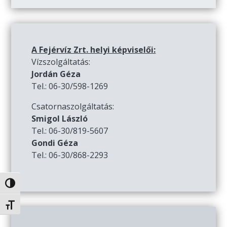
A Fejérvíz Zrt. helyi képviselői:
Vízszolgáltatás:
Jordán Géza
Tel.: 06-30/598-1269
Csatornaszolgáltatás:
Smigol László
Tel.: 06-30/819-5607
Gondi Géza
Tel.: 06-30/868-2293
Nagy kontraszt váltása
Betűméret váltása