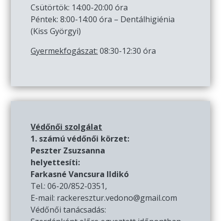
Csütörtök: 14:00-20:00 óra
Péntek: 8:00-14:00 óra – Dentálhigiénia
(Kiss Györgyi)
Gyermekfogászat:
08:30-12:30 óra
Védőnői szolgálat
1. számú védőnői körzet:
Peszter Zsuzsanna
helyettesíti:
Farkasné Vancsura Ildikó
Tel.: 06-20/852-0351,
E-mail: rackeresztur.vedono@gmail.com
Védőnői tanácsadás: