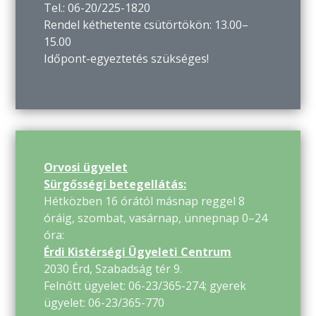
Tel.: 06-20/225-1820
Rendel kéthetente csütörtökön: 13.00–
15.00
Időpont-egyeztetés szükséges!
Orvosi ügyelet
Sürgősségi betegellátás:
Hétközben 16 órától másnap reggel 8
óráig, szombat, vasárnap, ünnepnap 0–24
óra:
Érdi Kistérségi Ügyeleti Centrum
2030 Érd, Szabadság tér 9.
Felnőtt ügyelet: 06-23/365-274; gyerek
ügyelet: 06-23/365-770