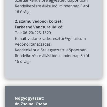
Szerdánként előre egyeztett időpontban
Rendelkezésre állási idő: mindennap 8-tól
16 óráig.
2. számú védőnői körzet:
Farkasné Vancsura Ildikó:
Tel.: 06-20/225-1820,
E-mail: vedono.rackeresztur@gmail.com
Védőnői tanácsadás:
Keddenként előre egyeztett időpontban
Rendelkezésre állási idő: mindennap 8-tól
16 óráig.
Nőgyógyászat:
dr. Zsolnai Csaba