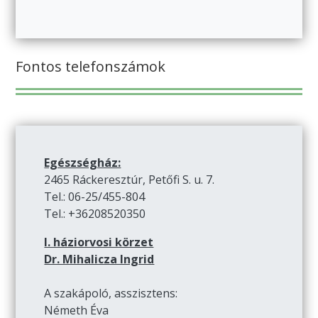
Fontos telefonszámok
Egészségház:
2465 Ráckeresztúr, Petőfi S. u. 7.
Tel.: 06-25/455-804
Tel.: +36208520350
I. háziorvosi körzet
Dr. Mihalicza Ingrid
A szakápoló, asszisztens:
Németh Éva