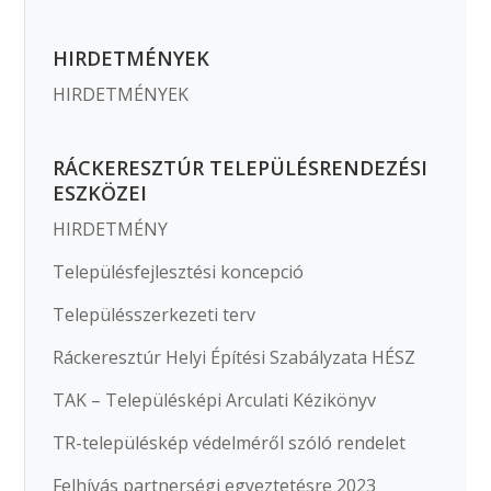
HIRDETMÉNYEK
HIRDETMÉNYEK
RÁCKERESZTÚR TELEPÜLÉSRENDEZÉSI
ESZKÖZEI
HIRDETMÉNY
Településfejlesztési koncepció
Településszerkezeti terv
Ráckeresztúr Helyi Építési Szabályzata HÉSZ
TAK – Településképi Arculati Kézikönyv
TR-településkép védelméről szóló rendelet
Felhívás partnerségi egyeztetésre 2023