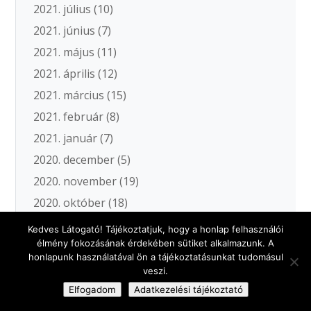
2021. július
(10)
2021. június
(7)
2021. május
(11)
2021. április
(12)
2021. március
(15)
2021. február
(8)
2021. január
(7)
2020. december
(5)
2020. november
(19)
2020. október
(18)
2020. szeptember
(11)
Kedves Látogató! Tájékoztatjuk, hogy a honlap felhasználói
élmény fokozásának érdekében sütiket alkalmazunk. A
2020. augusztus
(5)
honlapunk használatával ön a tájékoztatásunkat tudomásul
2020. július
(3)
veszi.
2020. június
(11)
Elfogadom
Adatkezelési tájékoztató
2020. május
(12)