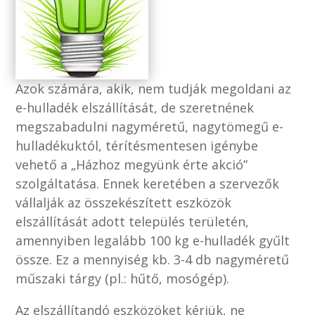
Azok számára, akik, nem tudják megoldani az
e-hulladék elszállítását, de szeretnének
megszabadulni nagyméretű, nagytömegű e-
hulladékuktól, térítésmentesen igénybe
vehető a „Házhoz megyünk érte akció”
szolgáltatása. Ennek keretében a szervezők
vállalják az összekészített eszközök
elszállítását adott település területén,
amennyiben legalább 100 kg e-hulladék gyűlt
össze. Ez a mennyiség kb. 3-4 db nagyméretű
műszaki tárgy (pl.: hűtő, mosógép).
Az elszállítandó eszközöket kérjük, ne