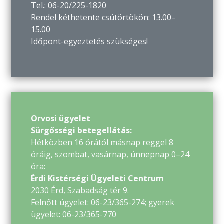
Tel.: 06-20/225-1820
Rendel kéthetente csütörtökön: 13.00–
15.00
Időpont-egyeztetés szükséges!
Orvosi ügyelet
Sürgősségi betegellátás:
Hétközben 16 órától másnap reggel 8
óráig, szombat, vasárnap, ünnepnap 0–24
óra:
Érdi Kistérségi Ügyeleti Centrum
2030 Érd, Szabadság tér 9.
Felnőtt ügyelet: 06-23/365-274; gyerek
ügyelet: 06-23/365-770