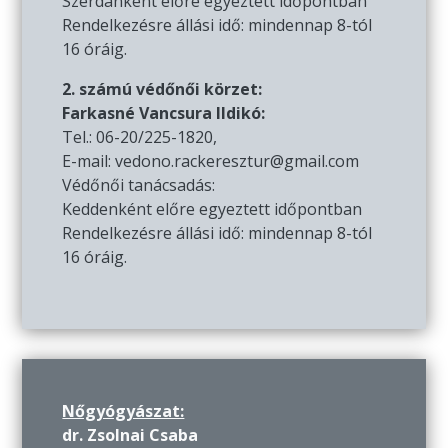
Szerdánként előre egyeztett időpontban
Rendelkezésre állási idő: mindennap 8-tól
16 óráig.
2. számú védőnői körzet:
Farkasné Vancsura Ildikó:
Tel.: 06-20/225-1820,
E-mail: vedono.rackeresztur@gmail.com
Védőnői tanácsadás:
Keddenként előre egyeztett időpontban
Rendelkezésre állási idő: mindennap 8-tól
16 óráig.
Nőgyógyászat:
dr. Zsolnai Csaba