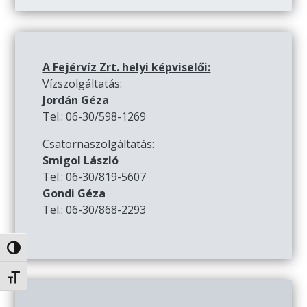
A Fejérvíz Zrt. helyi képviselői:
Vízszolgáltatás:
Jordán Géza
Tel.: 06-30/598-1269
Csatornaszolgáltatás:
Smigol László
Tel.: 06-30/819-5607
Gondi Géza
Tel.: 06-30/868-2293
Nagy kontraszt váltása
Betűméret váltása