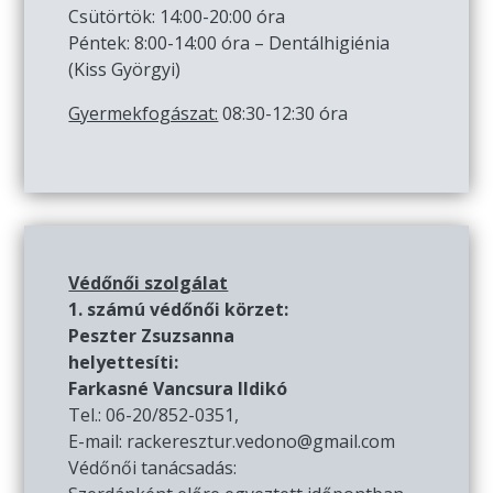
Csütörtök: 14:00-20:00 óra
Péntek: 8:00-14:00 óra – Dentálhigiénia
(Kiss Györgyi)
Gyermekfogászat:
08:30-12:30 óra
Védőnői szolgálat
1. számú védőnői körzet:
Peszter Zsuzsanna
helyettesíti:
Farkasné Vancsura Ildikó
Tel.: 06-20/852-0351,
E-mail: rackeresztur.vedono@gmail.com
Védőnői tanácsadás: