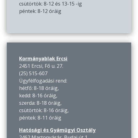
csütörtök: 8-12 és 13-15 -ig
péntek: 8-12 óráig
Kormányablak Ercsi
2451 Ercsi, Fő u. 27.
(25) 515-607
Ügyfélfogadási rend:
hétfő: 8-18 óráig,
kedd: 8-16 óráig,
szerda: 8-18 óráig,
csütörtök: 8-16 óráig,
péntek: 8-11 óráig
Hatósági és Gyámügyi Osztály
2462 Martonvásár, Budai út 1.