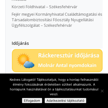
Körzeti Földhivatal – Székesfehérvár
Fejér megyei Kormányhivatal Családtámogatási és
Társadalombiztosítási Főosztály Nyugellátási
Ügyfélszolgálat – Székesfehérvár
Időjárás
Kedves Látogató! Tájékoztatjuk, hogy a honlap felhasználói
élmény fokozásának érdekében sütiket alkalmazunk. A
Archívum
honlapunk használatával ön a tájékoztatásunkat tudomásul
veszi.
2026. augusztus
(1)
Elfogadom
Adatkezelési tájékoztató
2026. július
(5)