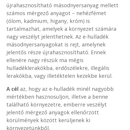
újrahasznosítható másodnyersanyag mellett
számos mérgező anyagot – nehézfémet
(ólom, kadmium, higany, króm) is
tartalmazhat, amelyek a környezet számára
nagy veszélyt jelenthetnek. Az e-hulladék
másodnyersanyagokat is rejt, amelynek
jelentős része újrahasznosítható. Ennek
ellenére nagy részük ma mégis
hulladéklerakókba, erdőszélekre, illegális
lerakókba, vagy illetéktelen kezekbe kerül.
A cél
az, hogy az e-hulladék minél nagyobb
mértékben hasznosuljon, illetve a benne
található környezetre, emberre veszélyt
jelentő mérgező anyagok ellenőrzött
körülmények között kerüljenek ki
környezetünkből.