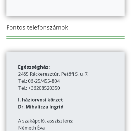
Fontos telefonszámok
Egészségház:
2465 Ráckeresztúr, Petőfi S. u. 7.
Tel.: 06-25/455-804
Tel.: +36208520350
I. háziorvosi körzet
Dr. Mihalicza Ingrid
A szakápoló, asszisztens:
Németh Éva