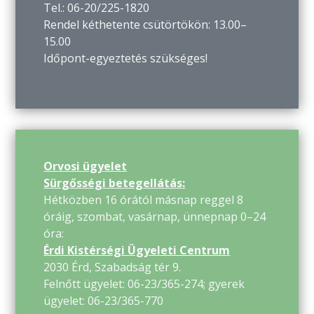
Tel.: 06-20/225-1820
Rendel kéthetente csütörtökön: 13.00–
15.00
Időpont-egyeztetés szükséges!
Orvosi ügyelet
Sürgősségi betegellátás:
Hétközben 16 órától másnap reggel 8
óráig, szombat, vasárnap, ünnepnap 0–24
óra:
Érdi Kistérségi Ügyeleti Centrum
2030 Érd, Szabadság tér 9.
Felnőtt ügyelet: 06-23/365-274; gyerek
ügyelet: 06-23/365-770