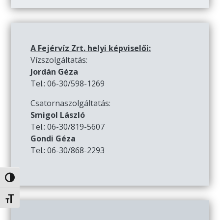
A Fejérvíz Zrt. helyi képviselői:
Vízszolgáltatás:
Jordán Géza
Tel.: 06-30/598-1269
Csatornaszolgáltatás:
Smigol László
Tel.: 06-30/819-5607
Gondi Géza
Tel.: 06-30/868-2293
Nagy kontraszt váltása
Betűméret váltása