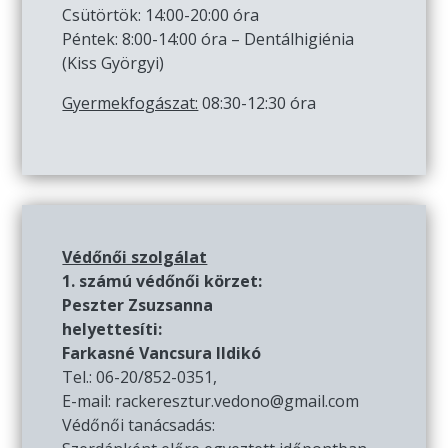
Csütörtök: 14:00-20:00 óra
Péntek: 8:00-14:00 óra – Dentálhigiénia
(Kiss Györgyi)
Gyermekfogászat:
08:30-12:30 óra
Védőnői szolgálat
1. számú védőnői körzet:
Peszter Zsuzsanna
helyettesíti:
Farkasné Vancsura Ildikó
Tel.: 06-20/852-0351,
E-mail: rackeresztur.vedono@gmail.com
Védőnői tanácsadás: