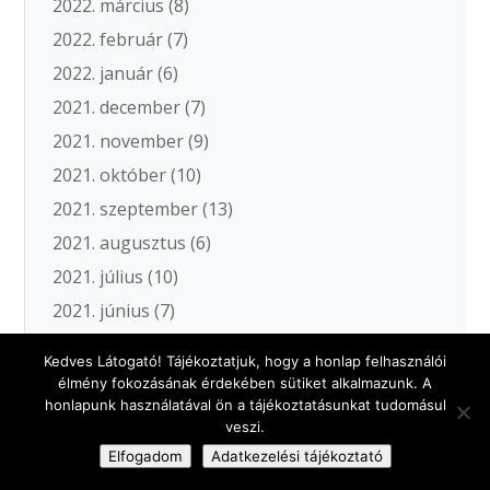
2022. március
(8)
2022. február
(7)
2022. január
(6)
2021. december
(7)
2021. november
(9)
2021. október
(10)
2021. szeptember
(13)
2021. augusztus
(6)
2021. július
(10)
2021. június
(7)
2021. május
(11)
Kedves Látogató! Tájékoztatjuk, hogy a honlap felhasználói
2021. április
(12)
élmény fokozásának érdekében sütiket alkalmazunk. A
honlapunk használatával ön a tájékoztatásunkat tudomásul
2021. március
(15)
veszi.
2021. február
(8)
Elfogadom
Adatkezelési tájékoztató
2021. január
(7)