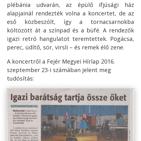
plébánia udvarán, az épülő ifjúsági ház
alapjainál rendezték volna a koncertet, de az
eső közbeszólt, így a tornacsarnokba
költözött át a színpad és a büfé. A rendezők
igazi retró hangulatot teremtettek. Pogácsa,
perec, üdítő, sör, virsli – és remek élő zene.
A koncertről a Fejér Megyei Hírlap 2016.
szeptember 23-i számában jelent meg
tudósítás: