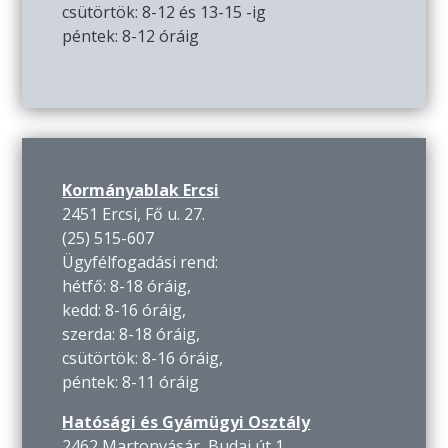
csütörtök: 8-12 és 13-15 -ig
péntek: 8-12 óráig
Kormányablak Ercsi
2451 Ercsi, Fő u. 27.
(25) 515-607
Ügyfélfogadási rend:
hétfő: 8-18 óráig,
kedd: 8-16 óráig,
szerda: 8-18 óráig,
csütörtök: 8-16 óráig,
péntek: 8-11 óráig
Hatósági és Gyámügyi Osztály
2462 Martonvásár, Budai út 1.