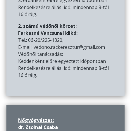
Szerdánként előre egyeztett időpontban
Rendelkezésre állási idő: mindennap 8-tól
16 óráig.
2. számú védőnői körzet:
Farkasné Vancsura Ildikó:
Tel.: 06-20/225-1820,
E-mail: vedono.rackeresztur@gmail.com
Védőnői tanácsadás:
Keddenként előre egyeztett időpontban
Rendelkezésre állási idő: mindennap 8-tól
16 óráig.
Nőgyógyászat:
dr. Zsolnai Csaba