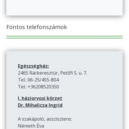
Fontos telefonszámok
Egészségház:
2465 Ráckeresztúr, Petőfi S. u. 7.
Tel.: 06-25/455-804
Tel.: +36208520350
I. háziorvosi körzet
Dr. Mihalicza Ingrid
A szakápoló, asszisztens:
Németh Éva