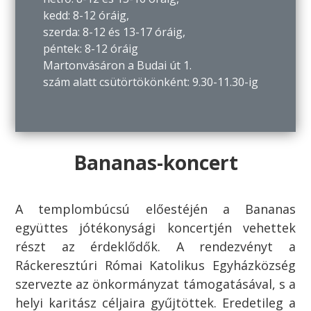
kedd: 8-12 óráig,
szerda: 8-12 és 13-17 óráig,
péntek: 8-12 óráig
Martonvásáron a Budai út 1.
szám alatt csütörtökönként: 9.30-11.30-ig
Bananas-koncert
A templombúcsú előestéjén a Bananas
együttes jótékonysági koncertjén vehettek
részt az érdeklődők. A rendezvényt a
Ráckeresztúri Római Katolikus Egyházközség
szervezte az önkormányzat támogatásával, s a
helyi karitász céljaira gyűjtöttek. Eredetileg a