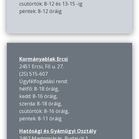
csütörtök: 8-12 és 13-15 -ig
péntek: 8-12 óráig
Kormányablak Ercsi
2451 Ercsi, Fő u. 27.
(25) 515-607
Ügyfélfogadási rend:
hétfő: 8-18 óráig,
kedd: 8-16 óráig,
szerda: 8-18 óráig,
csütörtök: 8-16 óráig,
péntek: 8-11 óráig
Hatósági és Gyámügyi Osztály
2462 Martonvásár, Budai út 1.