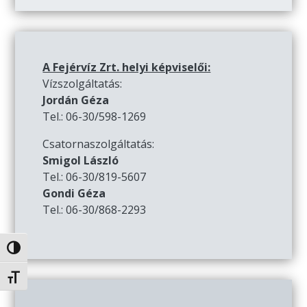
A Fejérvíz Zrt. helyi képviselői:
Vízszolgáltatás:
Jordán Géza
Tel.: 06-30/598-1269
Csatornaszolgáltatás:
Smigol László
Tel.: 06-30/819-5607
Gondi Géza
Tel.: 06-30/868-2293
Nagy kontraszt váltása
Betűméret váltása