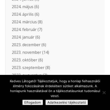
2024. május
(6)
2024. április
(6)
2024. március
(8)
2024. február
(7)
2024. január
(6)
2023. december
(6)
2023. november
(14)
2023. október
(6)
2023. szeptember
(8)
2023. augusztus
(3)
Kedves Látogató! Tájékoztatjuk, hogy a honlap felhasználói
2023. július
(5)
élmény fokozásának érdekében sütiket alkalmazunk. A
2023. június
(6)
honlapunk használatával ön a tájékoztatásunkat tudomásul
veszi.
2023. május
(9)
Elfogadom
Adatkezelési tájékoztató
2023. április
(7)