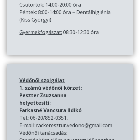
Csütörtök: 14:00-20:00 óra
Péntek: 8:00-14:00 óra – Dentálhigiénia
(Kiss Györgyi)
Gyermekfogászat:
08:30-12:30 óra
Védőnői szolgálat
1. számú védőnői körzet:
Peszter Zsuzsanna
helyettesíti:
Farkasné Vancsura Ildikó
Tel.: 06-20/852-0351,
E-mail: rackeresztur.vedono@gmail.com
Védőnői tanácsadás: