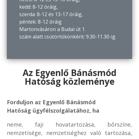
kedd: 8-12 óráig,
szerda: 8-12 és 13-17 óráig,
péntek: 8-12 óráig
Martonvásáron a Budai út 1.
szám alatt csütörtökönként: 9.30-11.30-ig
Az Egyenlő Bánásmód
Hatóság közleménye
Forduljon az Egyenlő Bánásmód
Hatóság ügyfélszolgálatához, ha
neme, faji hovatartozása, bőrszíne,
nemzetisége, nemzetiséghez való tartozása,