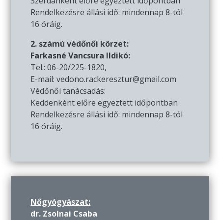
Szerdánként előre egyeztett időpontban
Rendelkezésre állási idő: mindennap 8-tól
16 óráig.
2. számú védőnői körzet:
Farkasné Vancsura Ildikó:
Tel.: 06-20/225-1820,
E-mail: vedono.rackeresztur@gmail.com
Védőnői tanácsadás:
Keddenként előre egyeztett időpontban
Rendelkezésre állási idő: mindennap 8-tól
16 óráig.
Nőgyógyászat:
dr. Zsolnai Csaba