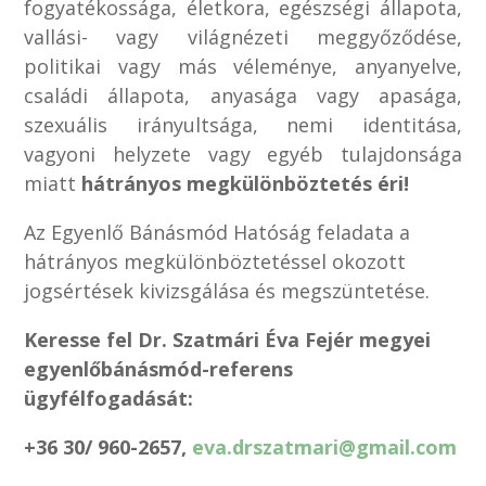
fogyatékossága, életkora, egészségi állapota,
vallási- vagy világnézeti meggyőződése,
politikai vagy más véleménye, anyanyelve,
családi állapota, anyasága vagy apasága,
szexuális irányultsága, nemi identitása,
vagyoni helyzete vagy egyéb tulajdonsága
miatt
hátrányos megkülönböztetés éri!
Az Egyenlő Bánásmód Hatóság feladata a
hátrányos megkülönböztetéssel okozott
jogsértések kivizsgálása és megszüntetése.
Keresse fel Dr. Szatmári Éva Fejér megyei
egyenlőbánásmód-referens
ügyfélfogadását:
+36 30/ 960-2657,
eva.drszatmari@gmail.com