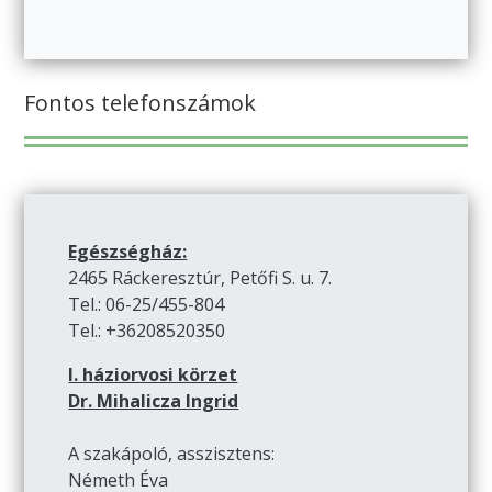
Fontos telefonszámok
Egészségház:
2465 Ráckeresztúr, Petőfi S. u. 7.
Tel.: 06-25/455-804
Tel.: +36208520350
I. háziorvosi körzet
Dr. Mihalicza Ingrid
A szakápoló, asszisztens:
Németh Éva