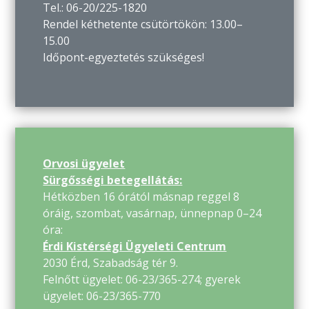
Tel.: 06-20/225-1820
Rendel kéthetente csütörtökön: 13.00–
15.00
Időpont-egyeztetés szükséges!
Orvosi ügyelet
Sürgősségi betegellátás:
Hétközben 16 órától másnap reggel 8
óráig, szombat, vasárnap, ünnepnap 0–24
óra:
Érdi Kistérségi Ügyeleti Centrum
2030 Érd, Szabadság tér 9.
Felnőtt ügyelet: 06-23/365-274; gyerek
ügyelet: 06-23/365-770