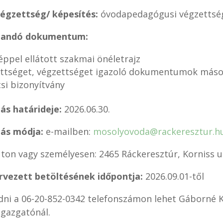
végzettség/ képesítés:
óvodapedagógusi végzettsé
tandó dokumentum:
éppel ellátott szakmai önéletrajz
ttséget, végzettséget igazoló dokumentumok máso
csi bizonyítvány
ás határideje:
2026.06.30.
tás módja:
e-mailben:
mosolyovoda@rackeresztur.h
úton vagy személyesen: 2465 Ráckeresztúr, Korniss u.
ervezett betöltésének időpontja:
2026.09.01-től
dni a 06-20-852-0342 telefonszámon lehet Gáborné K
igazgatónál.