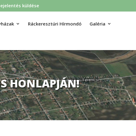
ejelentés küldése
yházak
Ráckeresztúri Hírmondó
Galéria
S HONLAPJÁN!