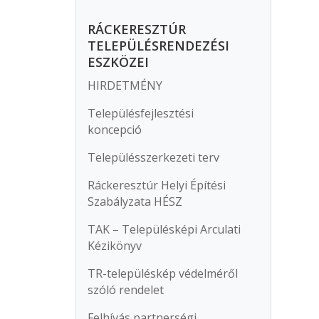
RÁCKERESZTÚR
TELEPÜLÉSRENDEZÉSI
ESZKÖZEI
HIRDETMÉNY
Településfejlesztési
koncepció
Településszerkezeti terv
Ráckeresztúr Helyi Építési
Szabályzata HÉSZ
TAK – Településképi Arculati
Kézikönyv
TR-településkép védelméről
szóló rendelet
Felhívás partnerségi