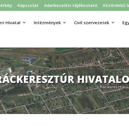
térkép
Kapcsolat
Adatkezelési tájékoztató
Közérdekű b
ri Hivatal
Intézmények
Civil szervezetek
Eg
RÁCKERESZTÚR HIVATALO