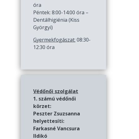
óra
Péntek: 8:00-14:00 óra –
Dentálhigiénia (Kiss
Györgyi)
Gyermekfogászat:
08:30-
12:30 óra
Védőnői szolgálat
1. számú védőnői
körzet:
Peszter Zsuzsanna
helyettesíti:
Farkasné Vancsura
Ildikó