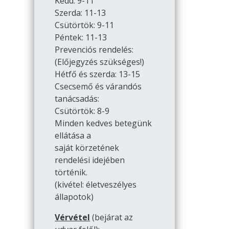
Kedd: 9-11
Szerda: 11-13
Csütörtök: 9-11
Péntek: 11-13
Prevenciós rendelés:
(Előjegyzés szükséges!)
Hétfő és szerda: 13-15
Csecsemő és várandós
tanácsadás:
Csütörtök: 8-9
Minden kedves betegünk
ellátása a
saját körzetének
rendelési idejében
történik.
(kivétel: életveszélyes
állapotok)
Vérvétel
(bejárat az