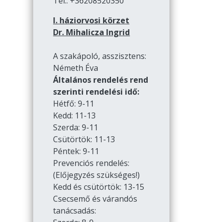
Tel.: +36208520350
I. háziorvosi körzet
Dr. Mihalicza Ingrid
A szakápoló, asszisztens:
Németh Éva
Általános rendelés rend
szerinti rendelési idő:
Hétfő: 9-11
Kedd: 11-13
Szerda: 9-11
Csütörtök: 11-13
Péntek: 9-11
Prevenciós rendelés:
(Előjegyzés szükséges!)
Kedd és csütörtök: 13-15
Csecsemő és várandós
tanácsadás: