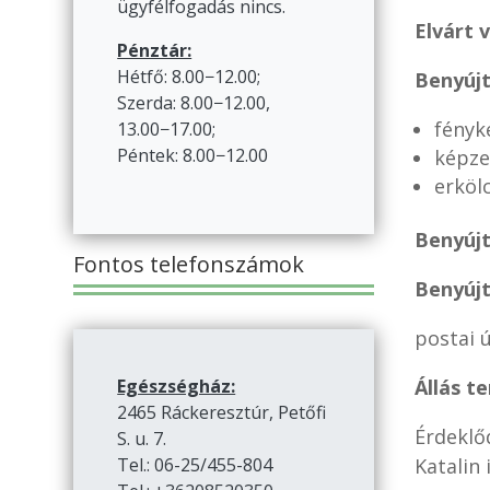
ügyfélfogadás nincs.
Elvárt 
Pénztár:
Hétfő: 8.00−12.00;
Benyúj
Szerda: 8.00−12.00,
fényk
13.00−17.00;
Péntek: 8.00−12.00
képze
erköl
Benyújt
Fontos telefonszámok
Benyúj
postai 
Állás t
Egészségház:
2465 Ráckeresztúr, Petőfi
Érdeklő
S. u. 7.
Katalin 
Tel.: 06-25/455-804