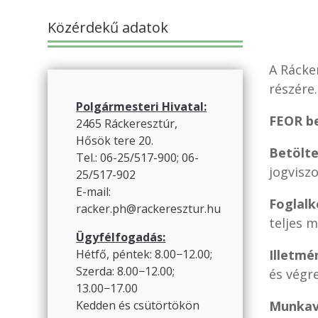
Közérdekű adatok
A Rácke
részére.
Polgármesteri Hivatal:
FEOR be
2465 Ráckeresztúr,
Hősök tere 20.
Betölte
Tel.: 06-25/517-900; 06-
jogvisz
25/517-902
E-mail:
Foglalk
racker.ph@rackeresztur.hu
teljes m
Ügyfélfogadás:
Illetmé
Hétfő, péntek: 8.00−12.00;
Szerda: 8.00−12.00;
és végre
13.00−17.00
Munkav
Kedden és csütörtökön