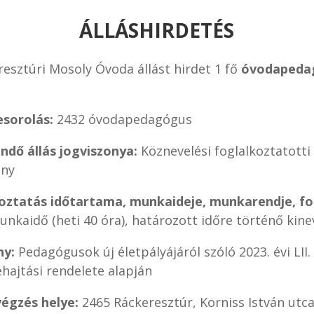
ÁLLÁSHIRDETÉS
resztúri Mosoly Óvoda állást hirdet 1 fő
óvodapeda
sorolás:
2432 óvodapedagógus
ndő állás jogviszonya:
Köznevelési foglalkoztatotti
ony
oztatás időtartama, munkaideje, munkarendje, fo
unkaidő (heti 40 óra), határozott időre történő kine
ny:
Pedagógusok új életpályájáról szóló 2023. évi LII.
hajtási rendelete alapján
égzés helye:
2465 Ráckeresztúr, Korniss István utca