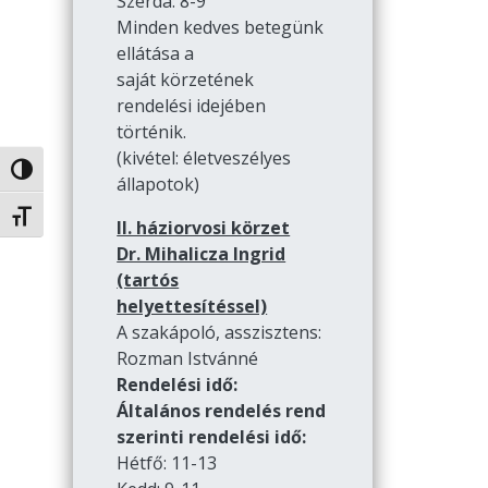
Szerda: 8-9
Minden kedves betegünk
ellátása a
saját körzetének
rendelési idejében
történik.
(kivétel: életveszélyes
Nagy kontraszt váltása
állapotok)
Betűméret váltása
II. háziorvosi körzet
Dr. Mihalicza Ingrid
(tartós
helyettesítéssel)
A szakápoló, asszisztens:
Rozman Istvánné
Rendelési idő:
Általános rendelés rend
szerinti rendelési idő:
Hétfő: 11-13