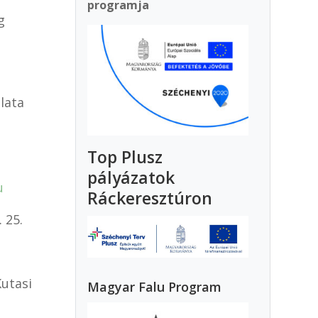
programja
g
lata
Top Plusz
pályázatok
u
Ráckeresztúron
 25.
utasi
Magyar Falu Program