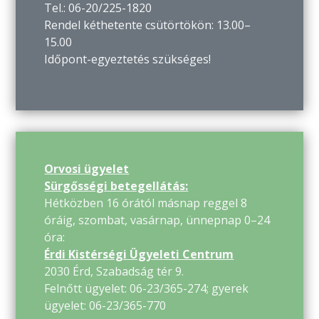
Tel.: 06-20/225-1820
Rendel kéthetente csütörtökön: 13.00–
15.00
Időpont-egyeztetés szükséges!
Orvosi ügyelet
Sürgősségi betegellátás:
Hétközben 16 órától másnap reggel 8
óráig, szombat, vasárnap, ünnepnap 0–24
óra:
Érdi Kistérségi Ügyeleti Centrum
2030 Érd, Szabadság tér 9.
Felnőtt ügyelet: 06-23/365-274; gyerek
ügyelet: 06-23/365-770