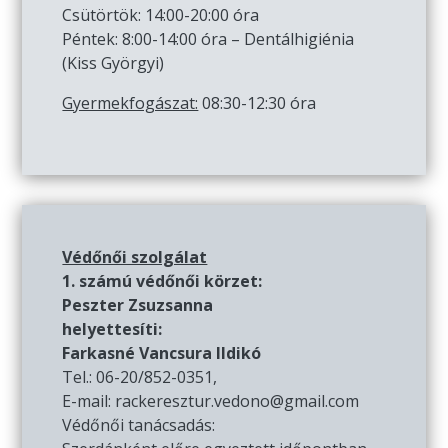
Csütörtök: 14:00-20:00 óra
Péntek: 8:00-14:00 óra – Dentálhigiénia
(Kiss Györgyi)
Gyermekfogászat:
08:30-12:30 óra
Védőnői szolgálat
1. számú védőnői körzet:
Peszter Zsuzsanna
helyettesíti:
Farkasné Vancsura Ildikó
Tel.: 06-20/852-0351,
E-mail: rackeresztur.vedono@gmail.com
Védőnői tanácsadás: