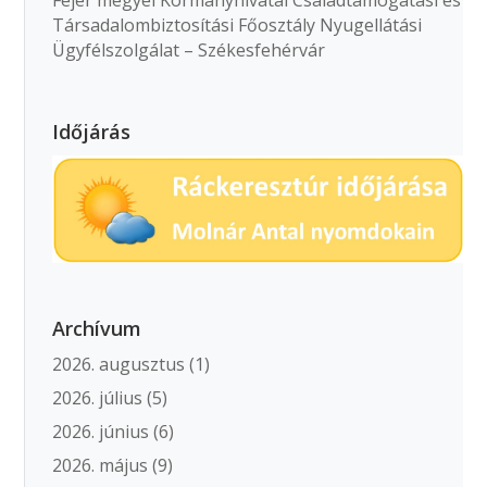
Fejér megyei Kormányhivatal Családtámogatási és
Társadalombiztosítási Főosztály Nyugellátási
Ügyfélszolgálat – Székesfehérvár
Időjárás
Archívum
2026. augusztus
(1)
2026. július
(5)
2026. június
(6)
2026. május
(9)