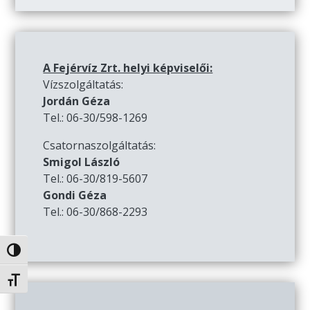
A Fejérvíz Zrt. helyi képviselői:
Vízszolgáltatás:
Jordán Géza
Tel.: 06-30/598-1269
Csatornaszolgáltatás:
Smigol László
Tel.: 06-30/819-5607
Gondi Géza
Tel.: 06-30/868-2293
Nagy kontraszt váltása
Betűméret váltása