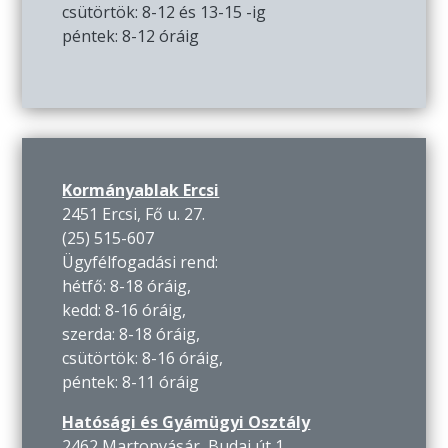
csütörtök: 8-12 és 13-15 -ig
péntek: 8-12 óráig
Kormányablak Ercsi
2451 Ercsi, Fő u. 27.
(25) 515-607
Ügyfélfogadási rend:
hétfő: 8-18 óráig,
kedd: 8-16 óráig,
szerda: 8-18 óráig,
csütörtök: 8-16 óráig,
péntek: 8-11 óráig
Hatósági és Gyámügyi Osztály
2462 Martonvásár, Budai út 1.