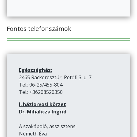
Fontos telefonszámok
Egészségház:
2465 Ráckeresztúr, Petőfi S. u. 7.
Tel.: 06-25/455-804
Tel.: +36208520350
I. háziorvosi körzet
Dr. Mihalicza Ingrid
A szakápoló, asszisztens:
Németh Éva