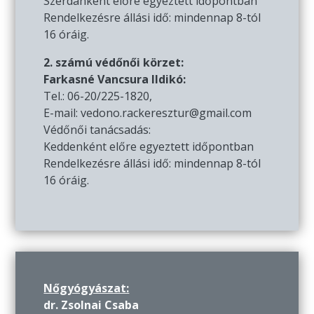
Szerdánként előre egyeztett időpontban
Rendelkezésre állási idő: mindennap 8-tól
16 óráig.
2. számú védőnői körzet:
Farkasné Vancsura Ildikó:
Tel.: 06-20/225-1820,
E-mail: vedono.rackeresztur@gmail.com
Védőnői tanácsadás:
Keddenként előre egyeztett időpontban
Rendelkezésre állási idő: mindennap 8-tól
16 óráig.
Nőgyógyászat:
dr. Zsolnai Csaba