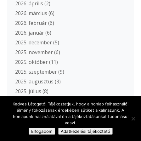
2026. április
(2)
2026. március
(6)
2026. február
(6)
2026. január
(6)
2025. december
(5)
2025. november
(6)
2025. október
(11)
2025. szeptember
(9)
2025. augusztus
(3)
2025. július
(8)
2025. június
(5)
Kedves Látogató! Tájékoztatjuk, hogy a honlap felhasználói
2025. május
(8)
élmény fokozásának érdekében sütiket alkalmazunk. A
honlapunk használatával ön a tájékoztatásunkat tudomásul
2025. április
(5)
veszi.
2025. március
(11)
Elfogadom
Adatkezelési tájékoztató
2025. február
(8)