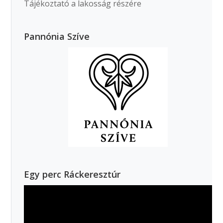
Tájékoztató a lakosság részére
Pannónia Szíve
Egy perc Ráckeresztúr