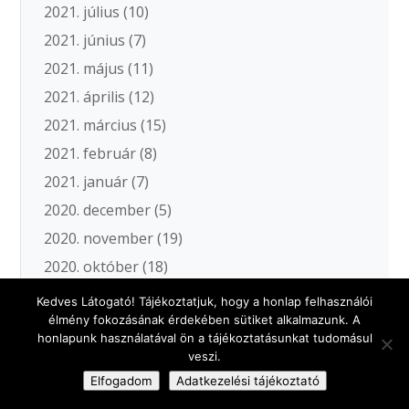
2021. július
(10)
2021. június
(7)
2021. május
(11)
2021. április
(12)
2021. március
(15)
2021. február
(8)
2021. január
(7)
2020. december
(5)
2020. november
(19)
2020. október
(18)
2020. szeptember
(11)
Kedves Látogató! Tájékoztatjuk, hogy a honlap felhasználói
élmény fokozásának érdekében sütiket alkalmazunk. A
2020. augusztus
(5)
honlapunk használatával ön a tájékoztatásunkat tudomásul
2020. július
(3)
veszi.
2020. június
(11)
Elfogadom
Adatkezelési tájékoztató
2020. május
(12)