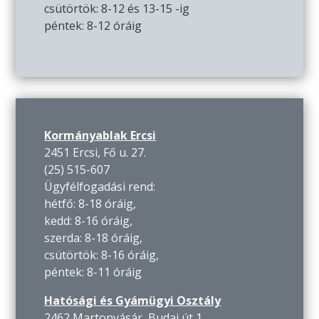
csütörtök: 8-12 és 13-15 -ig
péntek: 8-12 óráig
Kormányablak Ercsi
2451 Ercsi, Fő u. 27.
(25) 515-607
Ügyfélfogadási rend:
hétfő: 8-18 óráig,
kedd: 8-16 óráig,
szerda: 8-18 óráig,
csütörtök: 8-16 óráig,
péntek: 8-11 óráig
Hatósági és Gyámügyi Osztály
2462 Martonvásár, Budai út 1.