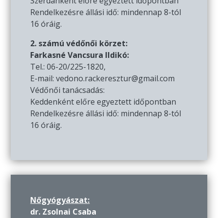
Szerdánként előre egyeztett időpontban
Rendelkezésre állási idő: mindennap 8-tól
16 óráig.
2. számú védőnői körzet:
Farkasné Vancsura Ildikó:
Tel.: 06-20/225-1820,
E-mail: vedono.rackeresztur@gmail.com
Védőnői tanácsadás:
Keddenként előre egyeztett időpontban
Rendelkezésre állási idő: mindennap 8-tól
16 óráig.
Nőgyógyászat:
dr. Zsolnai Csaba