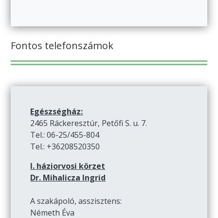
Fontos telefonszámok
Egészségház:
2465 Ráckeresztúr, Petőfi S. u. 7.
Tel.: 06-25/455-804
Tel.: +36208520350
I. háziorvosi körzet
Dr. Mihalicza Ingrid
A szakápoló, asszisztens:
Németh Éva