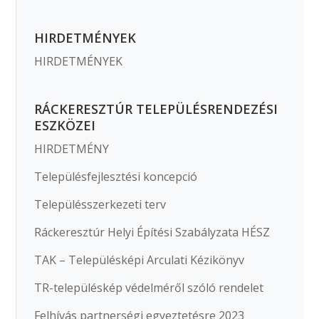
HIRDETMÉNYEK
HIRDETMÉNYEK
RÁCKERESZTÚR TELEPÜLÉSRENDEZÉSI
ESZKÖZEI
HIRDETMÉNY
Településfejlesztési koncepció
Településszerkezeti terv
Ráckeresztúr Helyi Építési Szabályzata HÉSZ
TAK – Településképi Arculati Kézikönyv
TR-településkép védelméről szóló rendelet
Felhívás partnerségi egyeztetésre 2023