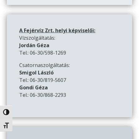
A Fejérvíz Zrt. helyi képviselői:
Vízszolgáltatás:
Jordán Géza
Tel.: 06-30/598-1269
Csatornaszolgáltatás:
Smigol László
Tel.: 06-30/819-5607
Gondi Géza
Tel.: 06-30/868-2293
Nagy kontraszt váltása
Betűméret váltása