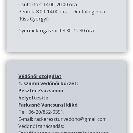
Csütörtök: 14:00-20:00 óra
Péntek: 8:00-14:00 óra – Dentálhigiénia
(Kiss Györgyi)
Gyermekfogászat:
08:30-12:30 óra
Védőnői szolgálat
1. számú védőnői körzet:
Peszter Zsuzsanna
helyettesíti:
Farkasné Vancsura Ildikó
Tel.: 06-20/852-0351,
E-mail: rackeresztur.vedono@gmail.com
Védőnői tanácsadás: