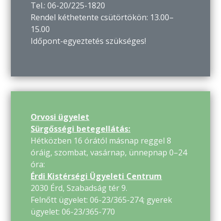
Tel.: 06-20/225-1820
Rendel kéthetente csütörtökön: 13.00–
15.00
Időpont-egyeztetés szükséges!
Orvosi ügyelet
Sürgősségi betegellátás:
Hétközben 16 órától másnap reggel 8
óráig, szombat, vasárnap, ünnepnap 0–24
óra:
Érdi Kistérségi Ügyeleti Centrum
2030 Érd, Szabadság tér 9.
Felnőtt ügyelet: 06-23/365-274; gyerek
ügyelet: 06-23/365-770