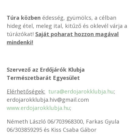
Túra közben
édesség, gyümölcs, a célban
hideg étel, meleg ital, kitűző és oklevél várja a
túrázókat!
Saját poharat hozzon magával
mindenki!
Szervező az Erdőjárók Klubja
Természetbarát Egyesület
Elérhetőségek:
tura@erdojarokklubja.hu
;
erdojarokklubja.hiv@gmail.com
www.erdojarokklubja.hu
;
Németh László 06/703968300, Farkas Gyula
06/303859295 és Kiss Csaba Gábor