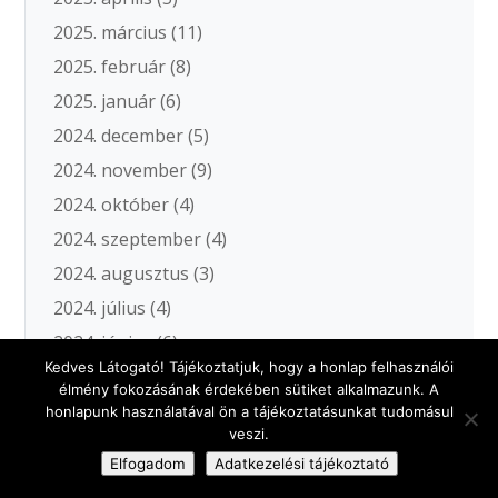
2025. március
(11)
2025. február
(8)
2025. január
(6)
2024. december
(5)
2024. november
(9)
2024. október
(4)
2024. szeptember
(4)
2024. augusztus
(3)
2024. július
(4)
2024. június
(6)
Kedves Látogató! Tájékoztatjuk, hogy a honlap felhasználói
2024. május
(6)
élmény fokozásának érdekében sütiket alkalmazunk. A
2024. április
(6)
honlapunk használatával ön a tájékoztatásunkat tudomásul
veszi.
2024. március
(8)
Elfogadom
Adatkezelési tájékoztató
2024. február
(7)