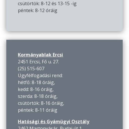
csütörtök: 8-12 és 13-15 -ig
péntek: 8-12 óráig
Kormányablak Ercsi
2451 Ercsi, Fő u. 27.
(25) 515-607
Ügyfélfogadási rend:
hétfő: 8-18 óráig,
kedd: 8-16 óráig,
szerda: 8-18 óráig,
csütörtök: 8-16 óráig,
péntek: 8-11 óráig
Hatósági és Gyámügyi Osztály
2462 Martonvásár, Budai út 1.