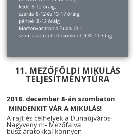
kedd: 8-12 óráig,
szerda: 8-12 és 13-17 óráig,
péntek: 8-12 óráig
Martonvásáron a Budai út 1.
szám alatt csütörtökönként: 9.30-11.30-ig
11. MEZŐFÖLDI MIKULÁS
TELJESÍTMÉNYTÚRA
2018. december 8-án szombaton
MINDENKIT VÁR A MIKULÁS!
A rajt és célhelyek a Dunaújváros-
Nagyvenyim- Mezőfalva
buszjáratokkal könnyen