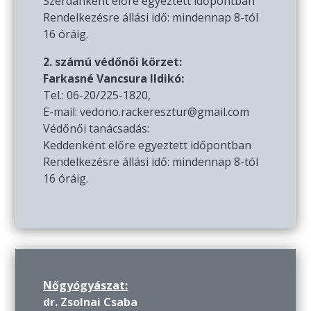
Szerdánként előre egyeztett időpontban
Rendelkezésre állási idő: mindennap 8-tól
16 óráig.
2. számú védőnői körzet:
Farkasné Vancsura Ildikó:
Tel.: 06-20/225-1820,
E-mail: vedono.rackeresztur@gmail.com
Védőnői tanácsadás:
Keddenként előre egyeztett időpontban
Rendelkezésre állási idő: mindennap 8-tól
16 óráig.
Nőgyógyászat:
dr. Zsolnai Csaba