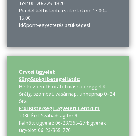
Tel.: 06-20/225-1820
Rendel kéthetente csütörtökön: 13.00–
15.00
Időpont-egyeztetés szükséges!
Orvosi ügyelet
Sürgősségi betegellátás:
Hétközben 16 órától másnap reggel 8
óráig, szombat, vasárnap, ünnepnap 0–24
óra:
Érdi Kistérségi Ügyeleti Centrum
2030 Érd, Szabadság tér 9.
Felnőtt ügyelet: 06-23/365-274; gyerek
ügyelet: 06-23/365-770