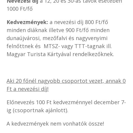
Nevezési díj
a 12, 20 és 30-as távok esetében
1000 Ft/fő
Kedvezmények:
a nevezési díj 800 Ft/fő
minden diáknak illetve 900 Ft/fő minden
dunaújvárosi, mezőfalvi és nagyvenyimi
felnőttnek és MTSZ- vagy TTT-tagnak ill.
Magyar Turista Kártyával rendelkezőknek.
Aki 20 főnél nagyobb csoportot vezet, annak 0
Ft a nevezési díj!
Előnevezés 100 Ft kedvezménnyel december 7-
ig (csoportnak ajánlott).
A kedvezmények nem vonhatók össze!