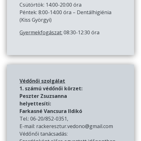
Csütörtök: 14:00-20:00 óra
Péntek: 8:00-14:00 óra – Dentálhigiénia
(Kiss Györgyi)
Gyermekfogászat:
08:30-12:30 óra
Védőnői szolgálat
1. számú védőnői körzet:
Peszter Zsuzsanna
helyettesíti:
Farkasné Vancsura Ildikó
Tel.: 06-20/852-0351,
E-mail: rackeresztur.vedono@gmail.com
Védőnői tanácsadás: