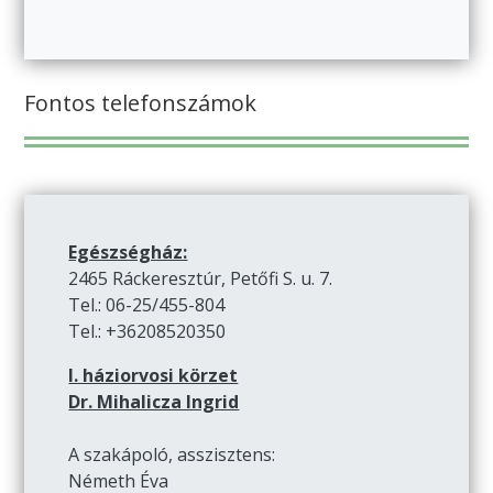
Fontos telefonszámok
Egészségház:
2465 Ráckeresztúr, Petőfi S. u. 7.
Tel.: 06-25/455-804
Tel.: +36208520350
I. háziorvosi körzet
Dr. Mihalicza Ingrid
A szakápoló, asszisztens:
Németh Éva