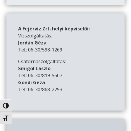
A Fejérvíz Zrt. helyi képviselői:
Vízszolgáltatás:
Jordán Géza
Tel.: 06-30/598-1269
Csatornaszolgáltatás:
Smigol László
Tel.: 06-30/819-5607
Gondi Géza
Tel.: 06-30/868-2293
Nagy kontraszt váltása
Betűméret váltása